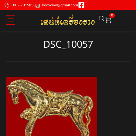
062-7015858
koovolvo@gmail.com
0
DSC_10057