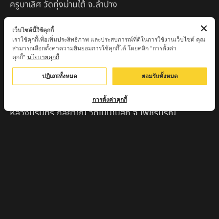
ครูบาเลิศ วัดทุ่งม่านใต้ จ.ลำปาง
หลวงปู่หนู นรินโท วัดวังท่าดี จ.เพชรบูรณ์
เว็บไซต์นี้ใช้คุกกี้
เราใช้คุกกี้เพื่อเพิ่มประสิทธิภาพ และประสบการณ์ที่ดีในการใช้งานเว็บไซต์ คุณ
ครูบาทอง วัดก้อท่า จ.ลำพูน
สามารถเลือกตั้งค่าความยินยอมการใช้คุกกี้ได้ โดยคลิก "การตั้งค่า
คุกกี้"
นโยบายคุกกี้
ครูบาตุ๊เจ้าปู่หว่าหลิ่ง วิระทะโย วัดเวฬุวัน อ.เชียงดาว
จ.เชียงใหม่
ปฏิเสธทั้งหมด
ยอมรับทั้งหมด
ครูบาศรี สุจิตโต บ้านสบก๋ง จ.ลำปาง
การตั้งค่าคุกกี้
หลวงปู่รินทร์ กลฺยาโณ วัดเนินโบสถ์ จ.เพชรบูรณ์
ครูบาเซี๊ยะ นารายณ์แปลงรูป วัดวังตะเคียนทอง
กำแพงเพชร
ครูบาบุดดา วัดหนองบัวคํา จ.ลําพูน
หลวงพ่อเสน่ห์ วัดพันศรี จ.อุทัยธานี
พระอาจารย์นอง มงฺคลิโก วัดอัมพวันดอนใหญ่ ตำบลหนอง
กรด จังหวัดนครสวรรค์