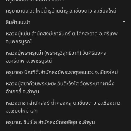
ครูบามานัส วัดใหม่น้ำรูบ้านน้ำรู อ.เชียงดาว จ.เชียงใหม่
สินค้าแนะนำ
หลวงปู่แม่น สำนักสงฆ์เขาจันทร์ ต.โค่กสะอาด อ.ศรีเทพ
จ.เพชรบูรณ์
หลวงปู่พระครูเฒ่า (พระครูวิสุทธิวาที) วัดศิริมงคล
อ.ศรีเทพ จ.เพชรบูรณ์
ครูบาออ ปัณฑิต๊ะสำนักสงฆ์พระธาตุจอมแวะ จ.เชียงใหม่
หลวงปู่สยาก๊วนพระชะยะ อินต๊ะวังโส วัดพระบาทผาผึ้ง
อำเภอลี้ จ.ลำพูน
หลวงตาชา สำนักสงฆ์ ถ้ำคองหลู ต.เชียงดาว อ.เชียงดาว
จ.เชียงใหม่ เสก
ครูบานะ ชินวํโส สำนักสงฆ์ดอยอีฮุย จ.ลำพูน