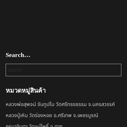
Search…
หมวดหมู่สินค้า
หลวงพ่อสุพจน์ จันทูปโม วัดศรีทรงธรรม จ.นครสวรรค์
หลวงปู่เหิน วัดร่องหอย อ.ศรีเทพ จ.เพชรบูรณ์
ครูบาอินตา วัดแม่โพธิ์ จ.ตาก