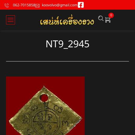
062-7015858
koovolvo@gmail.com
0
NT9_2945