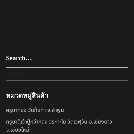
Search…
หมวดหมู่สินค้า
ครูบาทอง วัดก้อท่า จ.ลำพูน
ครูบาตุ๊เจ้าปู่หว่าหลิ่ง วิระทะโย วัดเวฬุวัน อ.เชียงดาว
จ.เชียงใหม่