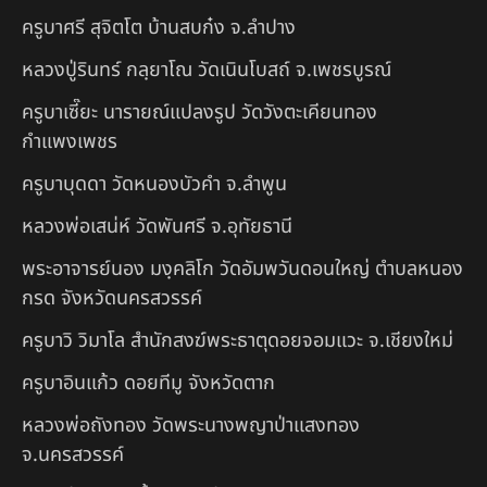
ครูบาศรี สุจิตโต บ้านสบก๋ง จ.ลำปาง
หลวงปู่รินทร์ กลฺยาโณ วัดเนินโบสถ์ จ.เพชรบูรณ์
ครูบาเซี๊ยะ นารายณ์แปลงรูป วัดวังตะเคียนทอง
กำแพงเพชร
ครูบาบุดดา วัดหนองบัวคํา จ.ลําพูน
หลวงพ่อเสน่ห์ วัดพันศรี จ.อุทัยธานี
พระอาจารย์นอง มงฺคลิโก วัดอัมพวันดอนใหญ่ ตำบลหนอง
กรด จังหวัดนครสวรรค์
ครูบาวิ วิมาโล สำนักสงฆ์พระธาตุดอยจอมแวะ จ.เชียงใหม่
ครูบาอินแก้ว ดอยทีมู จังหวัดตาก
หลวงพ่อถังทอง วัดพระนางพญาป่าแสงทอง
จ.นครสวรรค์