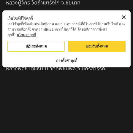
หลวงปู่จักร วัดถ้ำเขารังไก่ จ.ชัยนาท
หลวงปู่พริ้ง ขันติพโล วัดซับชมพู่ จ.เพชรบูรณ์
เว็บไซต์นี้ใช้คุกกี้
เราใช้คุกกี้เพื่อเพิ่มประสิทธิภาพ และประสบการณ์ที่ดีในการใช้งานเว็บไซต์ คุณ
หลวงปู่ครูบา สล่าอุวิจิ่งต๊ะ สำนักสงฆ์พระธาตุดอยจอมแวะ
สามารถเลือกตั้งค่าความยินยอมการใช้คุกกี้ได้ โดยคลิก "การตั้งค่า
จ.เชียงใหม่
คุกกี้"
นโยบายคุกกี้
หลวงพ่อแป๋ว วัดดาวเรือง จ.สิงห์บุรี
ปฏิเสธทั้งหมด
ยอมรับทั้งหมด
หลวงพ่อจ้อย ปากแดง
การตั้งค่าคุกกี้
หลวงพ่อชู เตชธมฺโม วัดทัพชุมพล จ.นครสวรรค์
หลวงปู่ครูบาตุ๊ทวดมั่น สิริปัญญา
หลวงปู่มี อภิชาโต วัดโพธิ์เจดีย์ลอย จ.เพชรบูรณ์
หลวงปู่ครูบาคำฝั้น อินทวันโณ
หลวงปู่บุญ อาจาโร วัดนิลาวรรณฯ จ.เพชรบูรณ์
พระครูแก่ วัดดงแม่นางเมือง อ.บรรพตพิสัย จ.นครสวรรค์