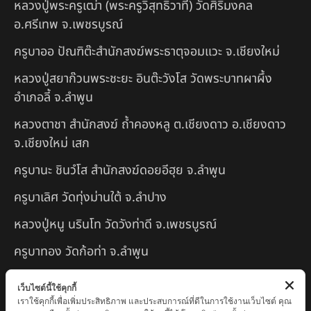
หลวงปู่พระครูเฒ่า (พระครูวิสุทธิวาที) วัดศิริมงคล
อ.ศรีเทพ จ.เพชรบูรณ์
ครูบาออ ปัณฑิต๊ะสำนักสงฆ์พระธาตุจอมแวะ จ.เชียงใหม่
หลวงปู่สยาก๊วนพระชะยะ อินต๊ะวังโส วัดพระบาทผาผึ้ง
อำเภอลี้ จ.ลำพูน
หลวงตาชา สำนักสงฆ์ ถ้ำคองหลู ต.เชียงดาว อ.เชียงดาว
จ.เชียงใหม่ เสก
ครูบานะ ชินวํโส สำนักสงฆ์ดอยอีฮุย จ.ลำพูน
ครูบาเลิศ วัดทุ่งม่านใต้ จ.ลำปาง
หลวงปู่หนู นรินโท วัดวังท่าดี จ.เพชรบูรณ์
ครูบาทอง วัดก้อท่า จ.ลำพูน
ครูบาตุ๊เจ้าปู่หว่าหลิ่ง วิระทะโย วัดเวฬุวัน อ.เชียงดาว
เว็บไซต์นี้ใช้คุกกี้
จ.เชียงใหม่
เราใช้คุกกี้เพื่อเพิ่มประสิทธิภาพ และประสบการณ์ที่ดีในการใช้งานเว็บไซต์ คุณ