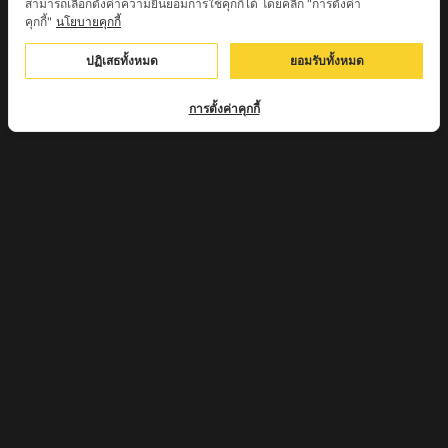
สามารถเลือกตั้งค่าความยินยอมการใช้คุกกี้ได้ โดยคลิก "การตั้งค่า
ครูบาศรี สุจิตโต บ้านสบก๋ง จ.ลำปาง
คุกกี้"
นโยบายคุกกี้
หลวงปู่รินทร์ กลฺยาโณ วัดเนินโบสถ์ จ.เพชรบูรณ์
ปฏิเสธทั้งหมด
ยอมรับทั้งหมด
ครูบาเซี๊ยะ นารายณ์แปลงรูป วัดวังตะเคียนทอง
การตั้งค่าคุกกี้
กำแพงเพชร
ครูบาบุดดา วัดหนองบัวคํา จ.ลําพูน
หลวงพ่อเสน่ห์ วัดพันศรี จ.อุทัยธานี
พระอาจารย์นอง มงฺคลิโก วัดอัมพวันดอนใหญ่ ตำบลหนอง
กรด จังหวัดนครสวรรค์
ครูบาวิ วิมาโล สำนักสงฆ์พระธาตุดอยจอมแวะ จ.เชียงใหม่
ครูบาอินแก้ว ดอยทีมู จังหวัดตาก
หลวงพ่อถังทอง วัดพระนางพญาป่าแสงทอง
จ.นครสวรรค์