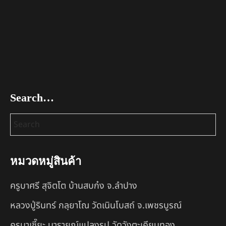
Search…
หมวดหมู่สินค้า
ครูบาศรี สุจิตโต บ้านสบก๋ง จ.ลำปาง
หลวงปู่รินทร์ กลฺยาโณ วัดเนินโบสถ์ จ.เพชรบูรณ์
ครูบาเซี๊ยะ นารายณ์แปลงรูป วัดวังตะเคียนทอง