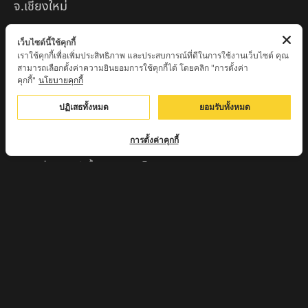
จ.เชียงใหม่
หลวงพ่อแป๋ว วัดดาวเรือง จ.สิงห์บุรี
เว็บไซต์นี้ใช้คุกกี้
เราใช้คุกกี้เพื่อเพิ่มประสิทธิภาพ และประสบการณ์ที่ดีในการใช้งานเว็บไซต์ คุณ
หลวงพ่อจ้อย ปากแดง
สามารถเลือกตั้งค่าความยินยอมการใช้คุกกี้ได้ โดยคลิก "การตั้งค่า
คุกกี้"
นโยบายคุกกี้
หลวงพ่อชู เตชธมฺโม วัดทัพชุมพล จ.นครสวรรค์
ปฏิเสธทั้งหมด
ยอมรับทั้งหมด
หลวงปู่ครูบาตุ๊ทวดมั่น สิริปัญญา
หลวงปู่มี อภิชาโต วัดโพธิ์เจดีย์ลอย จ.เพชรบูรณ์
การตั้งค่าคุกกี้
หลวงปู่ครูบาคำฝั้น อินทวันโณ
หลวงปู่บุญ อาจาโร วัดนิลาวรรณฯ จ.เพชรบูรณ์
พระครูแก่ วัดดงแม่นางเมือง อ.บรรพตพิสัย จ.นครสวรรค์
ครูบาเมือง ฐิตสทฺโธ วัดปางมะกง จ.เชียงใหม่
ครูบาหลวงตาปราบป่า วัดนาหวาย จ.เชียงใหม่
หลวงพ่อสุพจน์ จันทูปโม วัดศรีทรงธรรม จ.นครสวรรค์