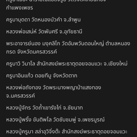
กำแพงเพชร
ครูบาบุดดา วัดหนองบัวคํา จ.ลําพูน
หลวงพ่อเสน่ห์ วัดพันศรี จ.อุทัยธานี
พระอาจารย์นอง มงฺคลิโก วัดอัมพวันดอนใหญ่ ตำบลหนอง
กรด จังหวัดนครสวรรค์
ครูบาวิ วิมาโล สำนักสงฆ์พระธาตุดอยจอมแวะ จ.เชียงใหม่
ครูบาอินแก้ว ดอยทีมู จังหวัดตาก
หลวงพ่อถังทอง วัดพระนางพญาป่าแสงทอง
จ.นครสวรรค์
หลวงปู่จักร วัดถ้ำเขารังไก่ จ.ชัยนาท
หลวงปู่พริ้ง ขันติพโล วัดซับชมพู่ จ.เพชรบูรณ์
หลวงปู่ครูบา สล่าอุวิจิ่งต๊ะ สำนักสงฆ์พระธาตุดอยจอมแวะ