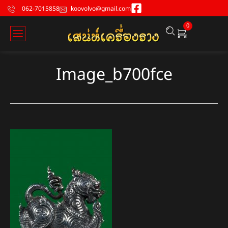
062-7015858
koovolvo@gmail.com
0
Image_b700fce