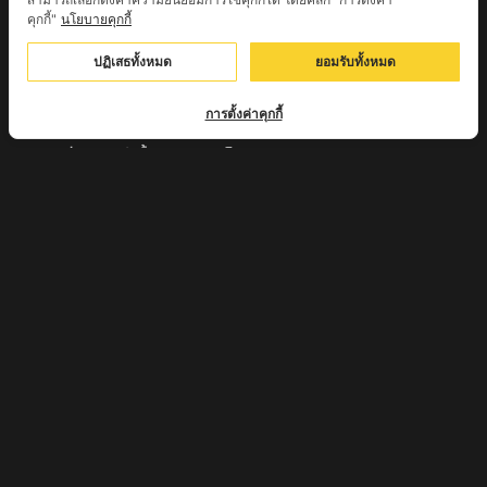
คุกกี้"
นโยบายคุกกี้
หลวงพ่อชู เตชธมฺโม วัดทัพชุมพล จ.นครสวรรค์
ปฏิเสธทั้งหมด
ยอมรับทั้งหมด
หลวงปู่ครูบาตุ๊ทวดมั่น สิริปัญญา
หลวงปู่มี อภิชาโต วัดโพธิ์เจดีย์ลอย จ.เพชรบูรณ์
การตั้งค่าคุกกี้
หลวงปู่ครูบาคำฝั้น อินทวันโณ
หลวงปู่บุญ อาจาโร วัดนิลาวรรณฯ จ.เพชรบูรณ์
พระครูแก่ วัดดงแม่นางเมือง อ.บรรพตพิสัย จ.นครสวรรค์
ครูบาเมือง ฐิตสทฺโธ วัดปางมะกง จ.เชียงใหม่
ครูบาหลวงตาปราบป่า วัดนาหวาย จ.เชียงใหม่
หลวงพ่อสุพจน์ จันทูปโม วัดศรีทรงธรรม จ.นครสวรรค์
หลวงปู่เหิน วัดร่องหอย อ.ศรีเทพ จ.เพชรบูรณ์
ครูบาอินตา วัดแม่โพธิ์ จ.ตาก