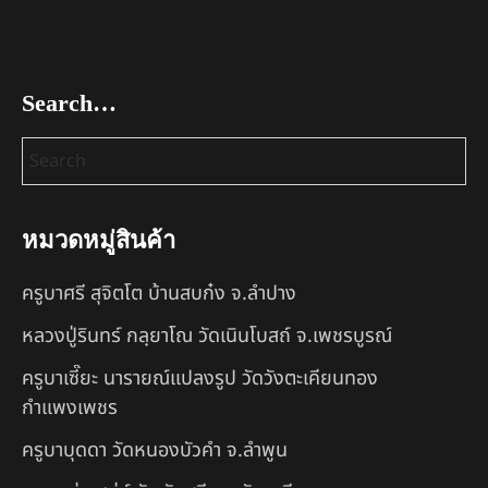
Search…
หมวดหมู่สินค้า
ครูบาศรี สุจิตโต บ้านสบก๋ง จ.ลำปาง
หลวงปู่รินทร์ กลฺยาโณ วัดเนินโบสถ์ จ.เพชรบูรณ์
ครูบาเซี๊ยะ นารายณ์แปลงรูป วัดวังตะเคียนทอง
กำแพงเพชร
ครูบาบุดดา วัดหนองบัวคํา จ.ลําพูน