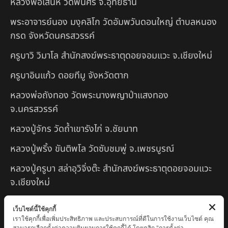
หลวงพ่อเสน่ห์ วัดพันศรี จ.อุทัยธานี
พระอาจารย์นอง มงฺคลิโก วัดอัมพวันดอนใหญ่ ตำบลหนอง
กรด จังหวัดนครสวรรค์
ครูบาวิ วิมาโล สำนักสงฆ์พระธาตุดอยจอมแวะ จ.เชียงใหม่
ครูบาอินแก้ว ดอยทีมู จังหวัดตาก
หลวงพ่อถังทอง วัดพระนางพญาป่าแสงทอง
จ.นครสวรรค์
หลวงปู่จักร วัดถ้ำเขารังไก่ จ.ชัยนาท
หลวงปู่พริ้ง ขันติพโล วัดซับชมพู่ จ.เพชรบูรณ์
หลวงปู่ครูบา สล่าอุวิจิ่งต๊ะ สำนักสงฆ์พระธาตุดอยจอมแวะ
จ.เชียงใหม่
หลวงพ่อแป๋ว วัดดาวเรือง จ.สิงห์บุรี
เว็บไซต์นี้ใช้คุกกี้
เราใช้คุกกี้เพื่อเพิ่มประสิทธิภาพ และประสบการณ์ที่ดีในการใช้งานเว็บไซต์ คุณ
หลวงพ่อจ้อย ปากแดง
สามารถเลือกตั้งค่าความยินยอมการใช้คุกกี้ได้ โดยคลิก "การตั้งค่า