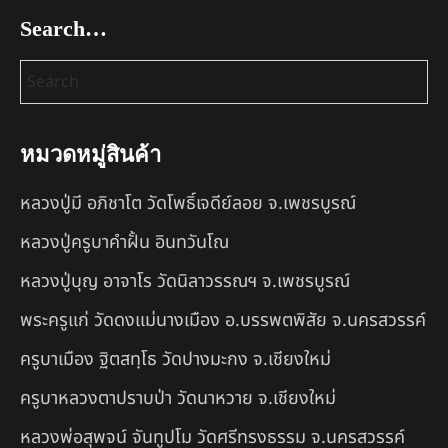
Search…
หมวดหมู่สินค้า
หลวงปู่มี อภิชาโต วัดโพธิ์เจดีย์ลอย จ.เพชรบูรณ์
หลวงปู่ครูบาคำฝั้น อินทวันโณ
หลวงปู่บุญ อาจาโร วัดนิลาวรรณฯ จ.เพชรบูรณ์
พระครูแก่ วัดดงแม่นางเมือง อ.บรรพตพิสัย จ.นครสวรรค์
ครูบาเมือง ฐิตสทฺโธ วัดปางมะกง จ.เชียงใหม่
ครูบาหลวงตาปราบป่า วัดนาหวาย จ.เชียงใหม่
หลวงพ่อสุพจน์ จันทูปโม วัดศรีทรงธรรม จ.นครสวรรค์