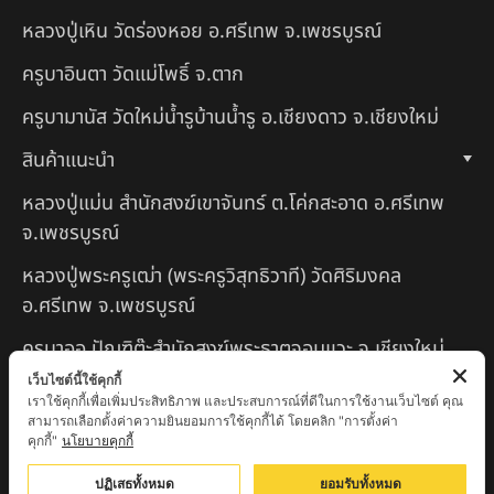
หลวงปู่เหิน วัดร่องหอย อ.ศรีเทพ จ.เพชรบูรณ์
ครูบาอินตา วัดแม่โพธิ์ จ.ตาก
ครูบามานัส วัดใหม่น้ำรูบ้านน้ำรู อ.เชียงดาว จ.เชียงใหม่
สินค้าแนะนำ
หลวงปู่แม่น สำนักสงฆ์เขาจันทร์ ต.โค่กสะอาด อ.ศรีเทพ
จ.เพชรบูรณ์
หลวงปู่พระครูเฒ่า (พระครูวิสุทธิวาที) วัดศิริมงคล
อ.ศรีเทพ จ.เพชรบูรณ์
ครูบาออ ปัณฑิต๊ะสำนักสงฆ์พระธาตุจอมแวะ จ.เชียงใหม่
เว็บไซต์นี้ใช้คุกกี้
หลวงปู่สยาก๊วนพระชะยะ อินต๊ะวังโส วัดพระบาทผาผึ้ง
เราใช้คุกกี้เพื่อเพิ่มประสิทธิภาพ และประสบการณ์ที่ดีในการใช้งานเว็บไซต์ คุณ
อำเภอลี้ จ.ลำพูน
สามารถเลือกตั้งค่าความยินยอมการใช้คุกกี้ได้ โดยคลิก "การตั้งค่า
คุกกี้"
นโยบายคุกกี้
หลวงตาชา สำนักสงฆ์ ถ้ำคองหลู ต.เชียงดาว อ.เชียงดาว
ปฏิเสธทั้งหมด
ยอมรับทั้งหมด