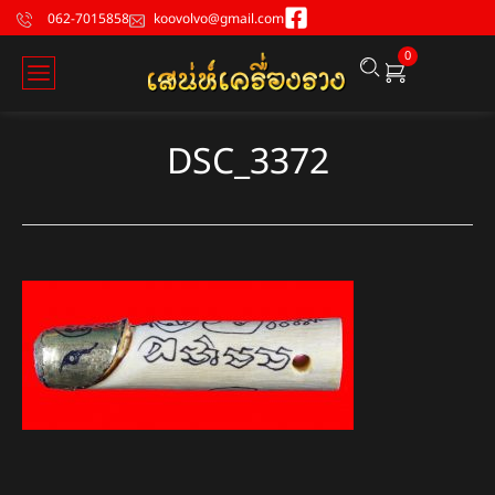
062-7015858
koovolvo@gmail.com
0
DSC_3372