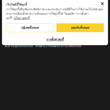
หลวงพ่อเสน่ห์ วัดพันศรี จ.อุทัยธานี
เว็บไซต์นี้ใช้คุกกี้
เราใช้คุกกี้เพื่อเพิ่มประสิทธิภาพ และประสบการณ์ที่ดีในการใช้งานเว็บไซต์ คุณ
พระอาจารย์นอง มงฺคลิโก วัดอัมพวันดอนใหญ่ ตำบลหนอง
สามารถเลือกตั้งค่าความยินยอมการใช้คุกกี้ได้ โดยคลิก "การตั้งค่า
กรด จังหวัดนครสวรรค์
คุกกี้"
นโยบายคุกกี้
ครูบาวิ วิมาโล สำนักสงฆ์พระธาตุดอยจอมแวะ จ.เชียงใหม่
ปฏิเสธทั้งหมด
ยอมรับทั้งหมด
ครูบาอินแก้ว ดอยทีมู จังหวัดตาก
การตั้งค่าคุกกี้
หลวงพ่อถังทอง วัดพระนางพญาป่าแสงทอง
จ.นครสวรรค์
หลวงปู่จักร วัดถ้ำเขารังไก่ จ.ชัยนาท
หลวงปู่พริ้ง ขันติพโล วัดซับชมพู่ จ.เพชรบูรณ์
หลวงปู่ครูบา สล่าอุวิจิ่งต๊ะ สำนักสงฆ์พระธาตุดอยจอมแวะ
จ.เชียงใหม่
หลวงพ่อแป๋ว วัดดาวเรือง จ.สิงห์บุรี
หลวงพ่อจ้อย ปากแดง