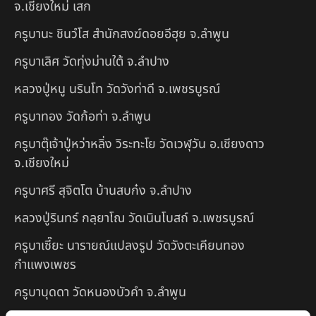
จ.เชียงใหม่ เสก
ครูบานะ ชินวํโส สำนักสงฆ์ดอยอีฮุย จ.ลำพูน
ครูบาเลิศ วัดทุ่งม่านใต้ จ.ลำปาง
หลวงปู่หนู นรินโท วัดวังท่าดี จ.เพชรบูรณ์
ครูบาทอง วัดก้อท่า จ.ลำพูน
ครูบาตุ๊เจ้าปู่หว่าหลิ่ง วิระทะโย วัดเวฬุวัน อ.เชียงดาว
จ.เชียงใหม่
ครูบาศรี สุจิตโต บ้านสบก๋ง จ.ลำปาง
หลวงปู่รินทร์ กลฺยาโณ วัดเนินโบสถ์ จ.เพชรบูรณ์
ครูบาเซี๊ยะ นารายณ์แปลงรูป วัดวังตะเคียนทอง
กำแพงเพชร
ครูบาบุดดา วัดหนองบัวคํา จ.ลําพูน