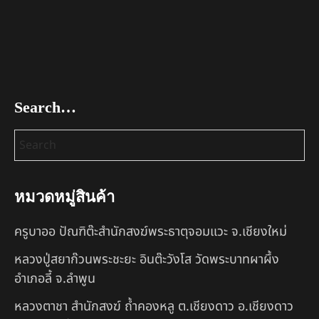
Search…
หมวดหมู่สินค้า
ครูบาออ ปัณฑิต๊ะสำนักสงฆ์พระธาตุจอมแวะ จ.เชียงใหม่
หลวงปู่สยาก๊วนพระชะยะ อินต๊ะวังโส วัดพระบาทผาผึ้ง
อำเภอลี้ จ.ลำพูน
หลวงตาชา สำนักสงฆ์ ถ้ำคองหลู ต.เชียงดาว อ.เชียงดาว