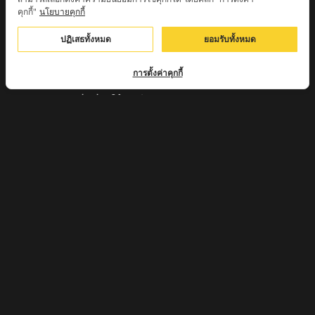
คุกกี้"
นโยบายคุกกี้
หลวงตาชา สำนักสงฆ์ ถ้ำคองหลู ต.เชียงดาว อ.เชียงดาว
ปฏิเสธทั้งหมด
ยอมรับทั้งหมด
จ.เชียงใหม่ เสก
ครูบานะ ชินวํโส สำนักสงฆ์ดอยอีฮุย จ.ลำพูน
การตั้งค่าคุกกี้
ครูบาเลิศ วัดทุ่งม่านใต้ จ.ลำปาง
หลวงปู่หนู นรินโท วัดวังท่าดี จ.เพชรบูรณ์
ครูบาทอง วัดก้อท่า จ.ลำพูน
ครูบาตุ๊เจ้าปู่หว่าหลิ่ง วิระทะโย วัดเวฬุวัน อ.เชียงดาว
จ.เชียงใหม่
ครูบาศรี สุจิตโต บ้านสบก๋ง จ.ลำปาง
หลวงปู่รินทร์ กลฺยาโณ วัดเนินโบสถ์ จ.เพชรบูรณ์
ครูบาเซี๊ยะ นารายณ์แปลงรูป วัดวังตะเคียนทอง
กำแพงเพชร