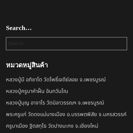
Search…
หมวดหมู่สินค้า
หลวงปู่มี อภิชาโต วัดโพธิ์เจดีย์ลอย จ.เพชรบูรณ์
หลวงปู่ครูบาคำฝั้น อินทวันโณ
หลวงปู่บุญ อาจาโร วัดนิลาวรรณฯ จ.เพชรบูรณ์
พระครูแก่ วัดดงแม่นางเมือง อ.บรรพตพิสัย จ.นครสวรรค์
ครูบาเมือง ฐิตสทฺโธ วัดปางมะกง จ.เชียงใหม่