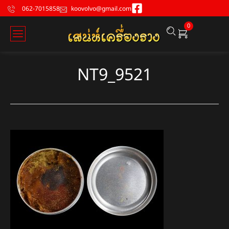
062-7015858
koovolvo@gmail.com
0
NT9_9521