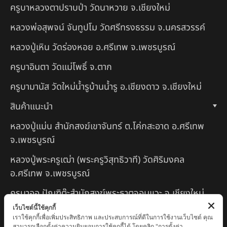
ครูบาหลวงตาปราบป่า วัดนาหวาย จ.เชียงใหม่
หลวงพ่อสุพจน์ จันทูปโม วัดศรีทรงธรรม จ.นครสวรรค์
หลวงปู่เหิน วัดร่องหอย อ.ศรีเทพ จ.เพชรบูรณ์
ครูบาอินตา วัดแม่โพธิ์ จ.ตาก
ครูบามานัส วัดใหม่น้ำรูบ้านน้ำรู อ.เชียงดาว จ.เชียงใหม่
สินค้าแนะนำ
หลวงปู่แม่น สำนักสงฆ์เขาจันทร์ ต.โค่กสะอาด อ.ศรีเทพ
จ.เพชรบูรณ์
หลวงปู่พระครูเฒ่า (พระครูวิสุทธิวาที) วัดศิริมงคล
อ.ศรีเทพ จ.เพชรบูรณ์
ครูบาออ ปัณฑิต๊ะสำนักสงฆ์พระธาตุจอมแวะ จ.เชียงใหม่
เว็บไซต์นี้ใช้คุกกี้
หลวงปู่สยาก๊วนพระชะยะ อินต๊ะวังโส วัดพระบาทผาผึ้ง
เราใช้คุกกี้เพื่อเพิ่มประสิทธิภาพ และประสบการณ์ที่ดีในการใช้งานเว็บไซต์ คุณ
อำเภอลี้ จ.ลำพูน
สามารถเลือกตั้งค่าความยินยอมการใช้คุกกี้ได้ โดยคลิก "การตั้งค่า