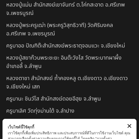
หลวงปู่แม่น สำนักสงฆ์เขาจันทร์ ต.โค่กสะอาด อ.ศรีเทพ
จ.เพชรบูรณ์
หลวงปู่พระครูเฒ่า (พระครูวิสุทธิวาที) วัดศิริมงคล
อ.ศรีเทพ จ.เพชรบูรณ์
ครูบาออ ปัณฑิต๊ะสำนักสงฆ์พระธาตุจอมแวะ จ.เชียงใหม่
หลวงปู่สยาก๊วนพระชะยะ อินต๊ะวังโส วัดพระบาทผาผึ้ง
อำเภอลี้ จ.ลำพูน
หลวงตาชา สำนักสงฆ์ ถ้ำคองหลู ต.เชียงดาว อ.เชียงดาว
จ.เชียงใหม่ เสก
ครูบานะ ชินวํโส สำนักสงฆ์ดอยอีฮุย จ.ลำพูน
ครูบาเลิศ วัดทุ่งม่านใต้ จ.ลำปาง
หลวงปู่หนู นรินโท วัดวังท่าดี จ.เพชรบูรณ์
เว็บไซต์นี้ใช้คุกกี้
เราใช้คุกกี้เพื่อเพิ่มประสิทธิภาพ และประสบการณ์ที่ดีในการใช้งานเว็บไซต์ คุณ
ครูบาทอง วัดก้อท่า จ.ลำพูน
สามารถเลือกตั้งค่าความยินยอมการใช้คุกกี้ได้ โดยคลิก "การตั้งค่า