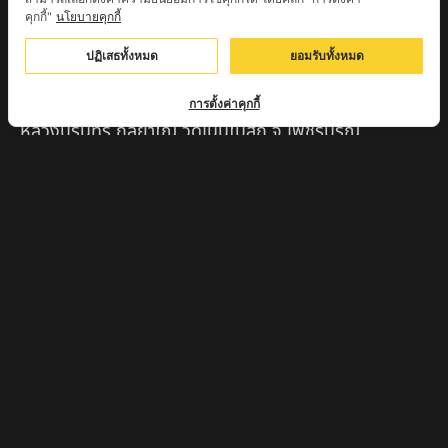
คุกกี้"
นโยบายคุกกี้
ครูบาตุ๊เจ้าปู่หว่าหลิ่ง วิระทะโย วัดเวฬุวัน อ.เชียงดาว
จ.เชียงใหม่
ปฏิเสธทั้งหมด
ยอมรับทั้งหมด
ครูบาศรี สุจิตโต บ้านสบก๋ง จ.ลำปาง
การตั้งค่าคุกกี้
หลวงปู่รินทร์ กลฺยาโณ วัดเนินโบสถ์ จ.เพชรบูรณ์
ครูบาเซี๊ยะ นารายณ์แปลงรูป วัดวังตะเคียนทอง
กำแพงเพชร
ครูบาบุดดา วัดหนองบัวคํา จ.ลําพูน
หลวงพ่อเสน่ห์ วัดพันศรี จ.อุทัยธานี
พระอาจารย์นอง มงฺคลิโก วัดอัมพวันดอนใหญ่ ตำบลหนอง
กรด จังหวัดนครสวรรค์
ครูบาวิ วิมาโล สำนักสงฆ์พระธาตุดอยจอมแวะ จ.เชียงใหม่
ครูบาอินแก้ว ดอยทีมู จังหวัดตาก