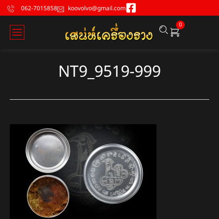
062-7015858
koovolvo@gmail.com
0
NT9_9519-999