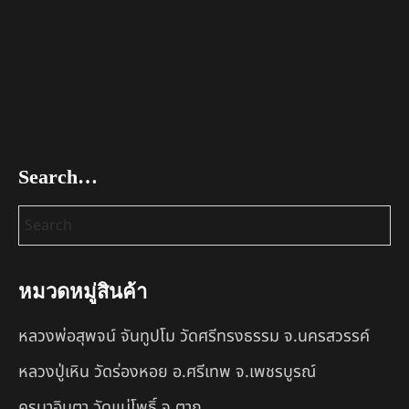
Search…
หมวดหมู่สินค้า
หลวงพ่อสุพจน์ จันทูปโม วัดศรีทรงธรรม จ.นครสวรรค์
หลวงปู่เหิน วัดร่องหอย อ.ศรีเทพ จ.เพชรบูรณ์
ครูบาอินตา วัดแม่โพธิ์ จ.ตาก