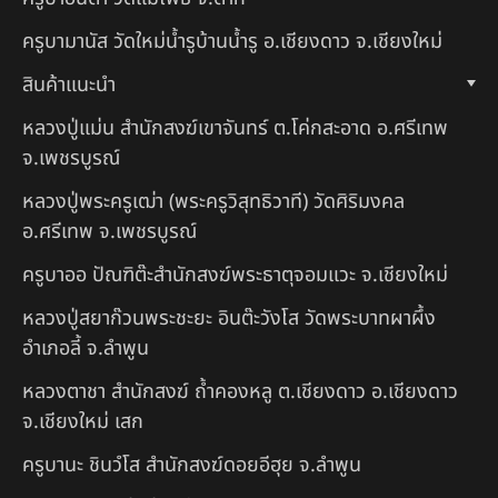
ครูบามานัส วัดใหม่น้ำรูบ้านน้ำรู อ.เชียงดาว จ.เชียงใหม่
สินค้าแนะนำ
หลวงปู่แม่น สำนักสงฆ์เขาจันทร์ ต.โค่กสะอาด อ.ศรีเทพ
จ.เพชรบูรณ์
หลวงปู่พระครูเฒ่า (พระครูวิสุทธิวาที) วัดศิริมงคล
อ.ศรีเทพ จ.เพชรบูรณ์
ครูบาออ ปัณฑิต๊ะสำนักสงฆ์พระธาตุจอมแวะ จ.เชียงใหม่
หลวงปู่สยาก๊วนพระชะยะ อินต๊ะวังโส วัดพระบาทผาผึ้ง
อำเภอลี้ จ.ลำพูน
หลวงตาชา สำนักสงฆ์ ถ้ำคองหลู ต.เชียงดาว อ.เชียงดาว
จ.เชียงใหม่ เสก
ครูบานะ ชินวํโส สำนักสงฆ์ดอยอีฮุย จ.ลำพูน