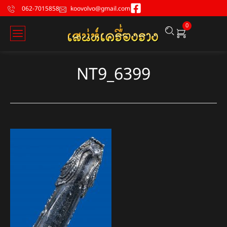
062-7015858
koovolvo@gmail.com
0
NT9_6399