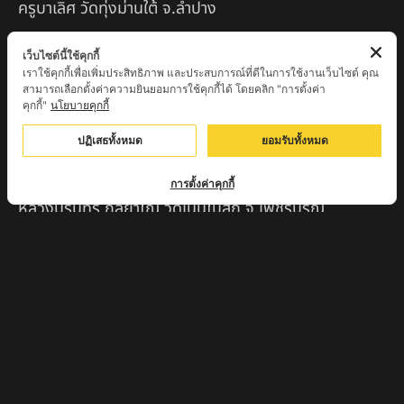
ครูบาเลิศ วัดทุ่งม่านใต้ จ.ลำปาง
หลวงปู่หนู นรินโท วัดวังท่าดี จ.เพชรบูรณ์
เว็บไซต์นี้ใช้คุกกี้
เราใช้คุกกี้เพื่อเพิ่มประสิทธิภาพ และประสบการณ์ที่ดีในการใช้งานเว็บไซต์ คุณ
ครูบาทอง วัดก้อท่า จ.ลำพูน
สามารถเลือกตั้งค่าความยินยอมการใช้คุกกี้ได้ โดยคลิก "การตั้งค่า
คุกกี้"
นโยบายคุกกี้
ครูบาตุ๊เจ้าปู่หว่าหลิ่ง วิระทะโย วัดเวฬุวัน อ.เชียงดาว
จ.เชียงใหม่
ปฏิเสธทั้งหมด
ยอมรับทั้งหมด
ครูบาศรี สุจิตโต บ้านสบก๋ง จ.ลำปาง
การตั้งค่าคุกกี้
หลวงปู่รินทร์ กลฺยาโณ วัดเนินโบสถ์ จ.เพชรบูรณ์
ครูบาเซี๊ยะ นารายณ์แปลงรูป วัดวังตะเคียนทอง
กำแพงเพชร
ครูบาบุดดา วัดหนองบัวคํา จ.ลําพูน
หลวงพ่อเสน่ห์ วัดพันศรี จ.อุทัยธานี
พระอาจารย์นอง มงฺคลิโก วัดอัมพวันดอนใหญ่ ตำบลหนอง
กรด จังหวัดนครสวรรค์