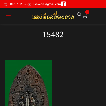
062-7015858
koovolvo@gmail.com
0
15482