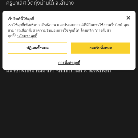
ครูบาเลิศ วัดทุ่งม่านใต้ จ.ลำปาง
หลวงปู่หนู นรินโท วัดวังท่าดี จ.เพชรบูรณ์
เว็บไซต์นี้ใช้คุกกี้
เราใช้คุกกี้เพื่อเพิ่มประสิทธิภาพ และประสบการณ์ที่ดีในการใช้งานเว็บไซต์ คุณ
ครูบาทอง วัดก้อท่า จ.ลำพูน
สามารถเลือกตั้งค่าความยินยอมการใช้คุกกี้ได้ โดยคลิก "การตั้งค่า
คุกกี้"
นโยบายคุกกี้
ครูบาตุ๊เจ้าปู่หว่าหลิ่ง วิระทะโย วัดเวฬุวัน อ.เชียงดาว
จ.เชียงใหม่
ปฏิเสธทั้งหมด
ยอมรับทั้งหมด
ครูบาศรี สุจิตโต บ้านสบก๋ง จ.ลำปาง
การตั้งค่าคุกกี้
หลวงปู่รินทร์ กลฺยาโณ วัดเนินโบสถ์ จ.เพชรบูรณ์
ครูบาเซี๊ยะ นารายณ์แปลงรูป วัดวังตะเคียนทอง
กำแพงเพชร
ครูบาบุดดา วัดหนองบัวคํา จ.ลําพูน
หลวงพ่อเสน่ห์ วัดพันศรี จ.อุทัยธานี
พระอาจารย์นอง มงฺคลิโก วัดอัมพวันดอนใหญ่ ตำบลหนอง
กรด จังหวัดนครสวรรค์