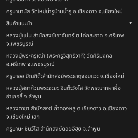
ครูบามานัส วัดใหม่น้ำรูบ้านน้ำรู อ.เชียงดาว จ.เชียงใหม่
สินค้าแนะนำ
หลวงปู่แม่น สำนักสงฆ์เขาจันทร์ ต.โค่กสะอาด อ.ศรีเทพ
จ.เพชรบูรณ์
หลวงปู่พระครูเฒ่า (พระครูวิสุทธิวาที) วัดศิริมงคล
อ.ศรีเทพ จ.เพชรบูรณ์
ครูบาออ ปัณฑิต๊ะสำนักสงฆ์พระธาตุจอมแวะ จ.เชียงใหม่
หลวงปู่สยาก๊วนพระชะยะ อินต๊ะวังโส วัดพระบาทผาผึ้ง
อำเภอลี้ จ.ลำพูน
หลวงตาชา สำนักสงฆ์ ถ้ำคองหลู ต.เชียงดาว อ.เชียงดาว
จ.เชียงใหม่ เสก
ครูบานะ ชินวํโส สำนักสงฆ์ดอยอีฮุย จ.ลำพูน