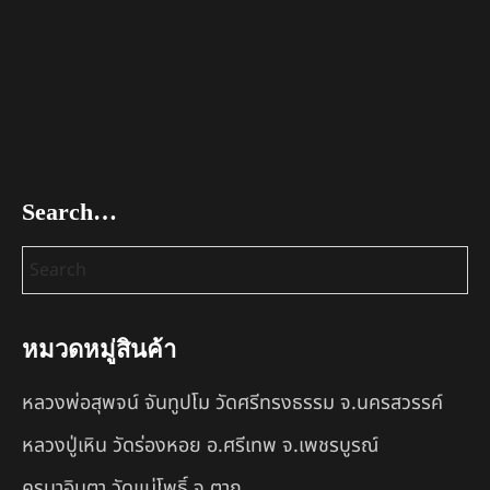
Search…
หมวดหมู่สินค้า
หลวงพ่อสุพจน์ จันทูปโม วัดศรีทรงธรรม จ.นครสวรรค์
หลวงปู่เหิน วัดร่องหอย อ.ศรีเทพ จ.เพชรบูรณ์
ครูบาอินตา วัดแม่โพธิ์ จ.ตาก