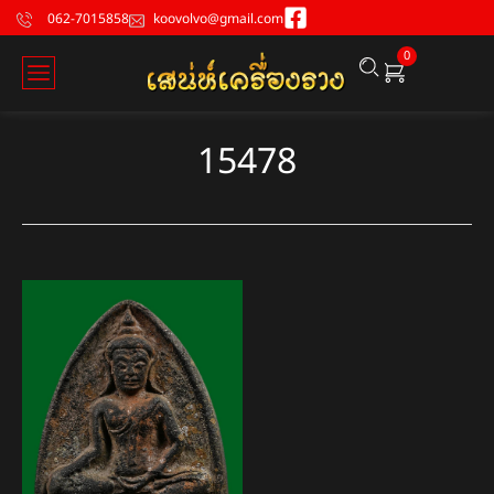
062-7015858
koovolvo@gmail.com
0
15478