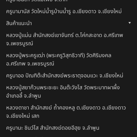
ครูบามานัส วัดใหม่น้ำรูบ้านน้ำรู อ.เชียงดาว จ.เชียงใหม่
สินค้าแนะนำ
หลวงปู่แม่น สำนักสงฆ์เขาจันทร์ ต.โค่กสะอาด อ.ศรีเทพ
จ.เพชรบูรณ์
หลวงปู่พระครูเฒ่า (พระครูวิสุทธิวาที) วัดศิริมงคล
อ.ศรีเทพ จ.เพชรบูรณ์
ครูบาออ ปัณฑิต๊ะสำนักสงฆ์พระธาตุจอมแวะ จ.เชียงใหม่
หลวงปู่สยาก๊วนพระชะยะ อินต๊ะวังโส วัดพระบาทผาผึ้ง
อำเภอลี้ จ.ลำพูน
หลวงตาชา สำนักสงฆ์ ถ้ำคองหลู ต.เชียงดาว อ.เชียงดาว
จ.เชียงใหม่ เสก
ครูบานะ ชินวํโส สำนักสงฆ์ดอยอีฮุย จ.ลำพูน