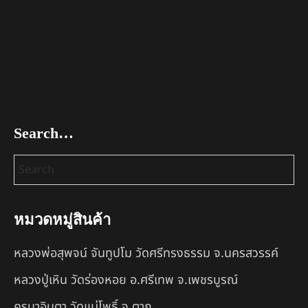
Search…
หมวดหมู่สินค้า
หลวงพ่อสุพจน์ จันทูปโม วัดศรีทรงธรรม จ.นครสวรรค์
หลวงปู่เหิน วัดร่องหอย อ.ศรีเทพ จ.เพชรบูรณ์
ครูบาอินตา วัดแม่โพธิ์ จ.ตาก