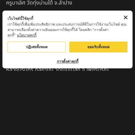
ครูบาเลิศ วัดทุ่งม่านใต้ จ.ลำปาง
หลวงปู่หนู นรินโท วัดวังท่าดี จ.เพชรบูรณ์
เว็บไซต์นี้ใช้คุกกี้
เราใช้คุกกี้เพื่อเพิ่มประสิทธิภาพ และประสบการณ์ที่ดีในการใช้งานเว็บไซต์ คุณ
ครูบาทอง วัดก้อท่า จ.ลำพูน
สามารถเลือกตั้งค่าความยินยอมการใช้คุกกี้ได้ โดยคลิก "การตั้งค่า
คุกกี้"
นโยบายคุกกี้
ครูบาตุ๊เจ้าปู่หว่าหลิ่ง วิระทะโย วัดเวฬุวัน อ.เชียงดาว
จ.เชียงใหม่
ปฏิเสธทั้งหมด
ยอมรับทั้งหมด
ครูบาศรี สุจิตโต บ้านสบก๋ง จ.ลำปาง
การตั้งค่าคุกกี้
หลวงปู่รินทร์ กลฺยาโณ วัดเนินโบสถ์ จ.เพชรบูรณ์
ครูบาเซี๊ยะ นารายณ์แปลงรูป วัดวังตะเคียนทอง
กำแพงเพชร
ครูบาบุดดา วัดหนองบัวคํา จ.ลําพูน
หลวงพ่อเสน่ห์ วัดพันศรี จ.อุทัยธานี
พระอาจารย์นอง มงฺคลิโก วัดอัมพวันดอนใหญ่ ตำบลหนอง
กรด จังหวัดนครสวรรค์