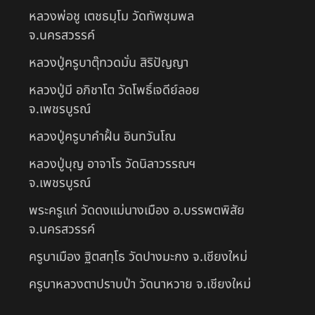
หลวงพ่อชู เตชธมฺโม วัดทัพชุมพล
จ.นครสวรรค์
หลวงปู่ครูบาตุ๊ทวดมั่น สิริปัญญา
หลวงปู่มี อภิชาโต วัดโพธิ์เจดีย์ลอย
จ.เพชรบูรณ์
หลวงปู่ครูบาคำฝั้น อินทวันโณ
หลวงปู่บุญ อาจาโร วัดนิลาวรรณฯ
จ.เพชรบูรณ์
พระครูแก่ วัดดงแม่นางเมือง อ.บรรพตพิสัย
จ.นครสวรรค์
ครูบาเมือง ฐิตสทฺโธ วัดปางมะกง จ.เชียงใหม่
ครูบาหลวงตาปราบป่า วัดนาหวาย จ.เชียงใหม่