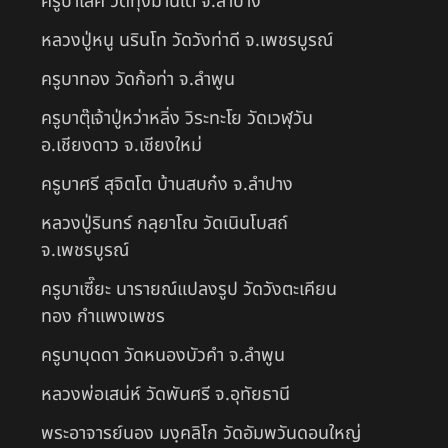
ครูบาเลิศ วัดทุ่งม่านใต้ จ.ลำปาง
หลวงปู่หนู นรินโท วัดวังท่าดี จ.เพชรบูรณ์
ครูบาทอง วัดก้อท่า จ.ลำพูน
ครูบาตุ๊เจ้าปู่หว่าหลิ่ง วิระทะโย วัดเวฬุวัน
อ.เชียงดาว จ.เชียงใหม่
ครูบาศรี สุจิตโต บ้านสบก๋ง จ.ลำปาง
หลวงปู่รินทร์ กลฺยาโณ วัดเนินโบสถ์
จ.เพชรบูรณ์
ครูบาเซี๊ยะ นารายณ์แปลงรูป วัดวังตะเคียน
ทอง กำแพงเพชร
ครูบาบุดดา วัดหนองบัวคํา จ.ลําพูน
หลวงพ่อเสน่ห์ วัดพันศรี จ.อุทัยธานี
พระอาจารย์นอง มงฺคลิโก วัดอัมพวันดอนใหญ่