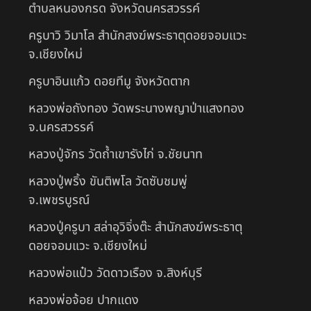
ตำบลหนองกรด จังหวัดนครสวรรค์
ครูบาวิ วิมาโล สำนักสงฆ์พระธาตุดอยจอมแวะ
จ.เชียงใหม่
ครูบาอินแก้ว ดอยทีมู จังหวัดตาก
หลวงพ่อถังทอง วัดพระนางพญาป่าแสงทอง
จ.นครสวรรค์
หลวงปู่จักร วัดถ้ำเขารังไก่ จ.ชัยนาท
หลวงปู่พริ้ง ขันติพโล วัดซับชมพู่
จ.เพชรบูรณ์
หลวงปู่ครูบา สล่าอุวิจิ่งต๊ะ สำนักสงฆ์พระธาตุ
ดอยจอมแวะ จ.เชียงใหม่
หลวงพ่อแป๋ว วัดดาวเรือง จ.สิงห์บุรี
หลวงพ่อจ้อย ปากแดง