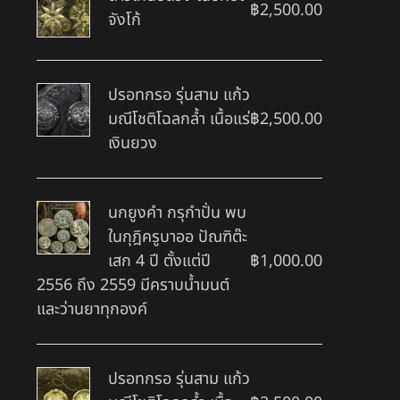
฿
2,500.00
จังโก้
ปรอทกรอ รุ่นสาม แก้ว
มณีโชติโฉลกล้ำ เนื้อแร่
฿
2,500.00
เงินยวง
นกยูงคำ กรุกำปั่น พบ
ในกุฎิครูบาออ ปัณฑิต๊ะ
เสก 4 ปี ตั้งแต่ปี
฿
1,000.00
2556 ถึง 2559 มีคราบน้ำมนต์
และว่านยาทุกองค์
ปรอทกรอ รุ่นสาม แก้ว