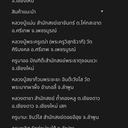
จ.เชียงใหม่
สินค้าแนะนำ
หลวงปู่แม่น สำนักสงฆ์เขาจันทร์ ต.โค่กสะอาด
อ.ศรีเทพ จ.เพชรบูรณ์
หลวงปู่พระครูเฒ่า (พระครูวิสุทธิวาที) วัด
ศิริมงคล อ.ศรีเทพ จ.เพชรบูรณ์
ครูบาออ ปัณฑิต๊ะสำนักสงฆ์พระธาตุจอมแวะ
จ.เชียงใหม่
หลวงปู่สยาก๊วนพระชะยะ อินต๊ะวังโส วัด
พระบาทผาผึ้ง อำเภอลี้ จ.ลำพูน
หลวงตาชา สำนักสงฆ์ ถ้ำคองหลู ต.เชียงดาว
อ.เชียงดาว จ.เชียงใหม่ เสก
ครูบานะ ชินวํโส สำนักสงฆ์ดอยอีฮุย จ.ลำพูน