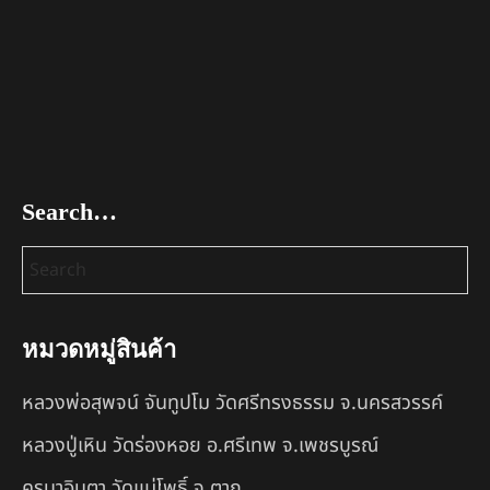
Search…
หมวดหมู่สินค้า
หลวงพ่อสุพจน์ จันทูปโม วัดศรีทรงธรรม จ.นครสวรรค์
หลวงปู่เหิน วัดร่องหอย อ.ศรีเทพ จ.เพชรบูรณ์
ครูบาอินตา วัดแม่โพธิ์ จ.ตาก