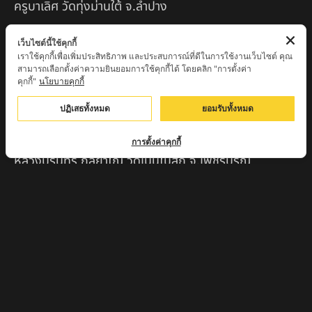
ครูบาเลิศ วัดทุ่งม่านใต้ จ.ลำปาง
หลวงปู่หนู นรินโท วัดวังท่าดี จ.เพชรบูรณ์
เว็บไซต์นี้ใช้คุกกี้
เราใช้คุกกี้เพื่อเพิ่มประสิทธิภาพ และประสบการณ์ที่ดีในการใช้งานเว็บไซต์ คุณ
ครูบาทอง วัดก้อท่า จ.ลำพูน
สามารถเลือกตั้งค่าความยินยอมการใช้คุกกี้ได้ โดยคลิก "การตั้งค่า
คุกกี้"
นโยบายคุกกี้
ครูบาตุ๊เจ้าปู่หว่าหลิ่ง วิระทะโย วัดเวฬุวัน อ.เชียงดาว
จ.เชียงใหม่
ปฏิเสธทั้งหมด
ยอมรับทั้งหมด
ครูบาศรี สุจิตโต บ้านสบก๋ง จ.ลำปาง
การตั้งค่าคุกกี้
หลวงปู่รินทร์ กลฺยาโณ วัดเนินโบสถ์ จ.เพชรบูรณ์
ครูบาเซี๊ยะ นารายณ์แปลงรูป วัดวังตะเคียนทอง
กำแพงเพชร
ครูบาบุดดา วัดหนองบัวคํา จ.ลําพูน
หลวงพ่อเสน่ห์ วัดพันศรี จ.อุทัยธานี
พระอาจารย์นอง มงฺคลิโก วัดอัมพวันดอนใหญ่ ตำบลหนอง
กรด จังหวัดนครสวรรค์