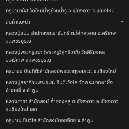
ครูบามานัส วัดใหม่น้ำรูบ้านน้ำรู อ.เชียงดาว จ.เชียงใหม่
สินค้าแนะนำ
หลวงปู่แม่น สำนักสงฆ์เขาจันทร์ ต.โค่กสะอาด อ.ศรีเทพ
จ.เพชรบูรณ์
หลวงปู่พระครูเฒ่า (พระครูวิสุทธิวาที) วัดศิริมงคล
อ.ศรีเทพ จ.เพชรบูรณ์
ครูบาออ ปัณฑิต๊ะสำนักสงฆ์พระธาตุจอมแวะ จ.เชียงใหม่
หลวงปู่สยาก๊วนพระชะยะ อินต๊ะวังโส วัดพระบาทผาผึ้ง
อำเภอลี้ จ.ลำพูน
หลวงตาชา สำนักสงฆ์ ถ้ำคองหลู ต.เชียงดาว อ.เชียงดาว
จ.เชียงใหม่ เสก
ครูบานะ ชินวํโส สำนักสงฆ์ดอยอีฮุย จ.ลำพูน