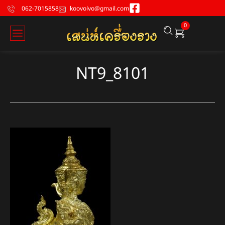
062-7015858
koovolvo@gmail.com
0
NT9_8101