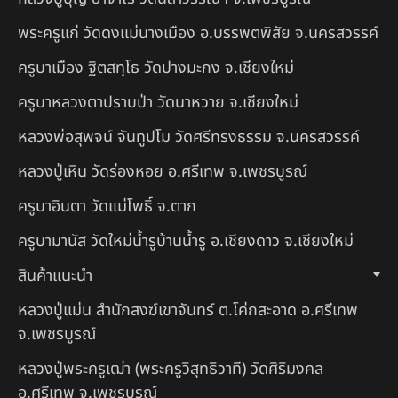
พระครูแก่ วัดดงแม่นางเมือง อ.บรรพตพิสัย จ.นครสวรรค์
ครูบาเมือง ฐิตสทฺโธ วัดปางมะกง จ.เชียงใหม่
ครูบาหลวงตาปราบป่า วัดนาหวาย จ.เชียงใหม่
หลวงพ่อสุพจน์ จันทูปโม วัดศรีทรงธรรม จ.นครสวรรค์
หลวงปู่เหิน วัดร่องหอย อ.ศรีเทพ จ.เพชรบูรณ์
ครูบาอินตา วัดแม่โพธิ์ จ.ตาก
ครูบามานัส วัดใหม่น้ำรูบ้านน้ำรู อ.เชียงดาว จ.เชียงใหม่
สินค้าแนะนำ
หลวงปู่แม่น สำนักสงฆ์เขาจันทร์ ต.โค่กสะอาด อ.ศรีเทพ
จ.เพชรบูรณ์
หลวงปู่พระครูเฒ่า (พระครูวิสุทธิวาที) วัดศิริมงคล
อ.ศรีเทพ จ.เพชรบูรณ์