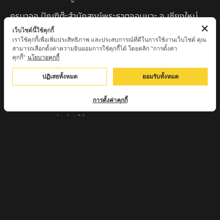
ครูบาออ ปัณฑิต๊ะสำนักสงฆ์พระธาตุจอมแวะ จ.เชียงใหม่
เว็บไซต์นี้ใช้คุกกี้
หลวงปู่สยาก๊วนพระชะยะ อินต๊ะวังโส วัดพระบาทผาผึ้ง
เราใช้คุกกี้เพื่อเพิ่มประสิทธิภาพ และประสบการณ์ที่ดีในการใช้งานเว็บไซต์ คุณ
อำเภอลี้ จ.ลำพูน
สามารถเลือกตั้งค่าความยินยอมการใช้คุกกี้ได้ โดยคลิก "การตั้งค่า
คุกกี้"
นโยบายคุกกี้
หลวงตาชา สำนักสงฆ์ ถ้ำคองหลู ต.เชียงดาว อ.เชียงดาว
ปฏิเสธทั้งหมด
ยอมรับทั้งหมด
จ.เชียงใหม่ เสก
ครูบานะ ชินวํโส สำนักสงฆ์ดอยอีฮุย จ.ลำพูน
การตั้งค่าคุกกี้
ครูบาเลิศ วัดทุ่งม่านใต้ จ.ลำปาง
หลวงปู่หนู นรินโท วัดวังท่าดี จ.เพชรบูรณ์
ครูบาทอง วัดก้อท่า จ.ลำพูน
ครูบาตุ๊เจ้าปู่หว่าหลิ่ง วิระทะโย วัดเวฬุวัน อ.เชียงดาว
จ.เชียงใหม่
ครูบาศรี สุจิตโต บ้านสบก๋ง จ.ลำปาง