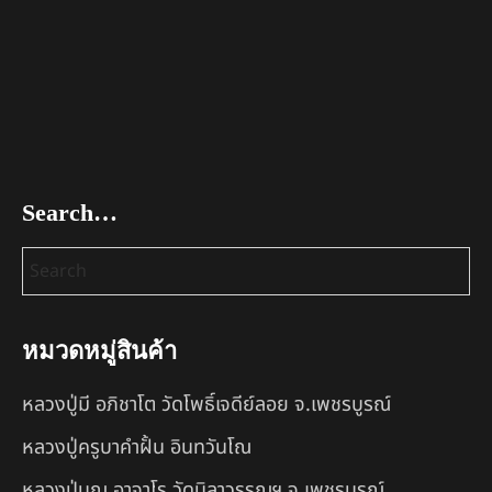
Search…
หมวดหมู่สินค้า
หลวงปู่มี อภิชาโต วัดโพธิ์เจดีย์ลอย จ.เพชรบูรณ์
หลวงปู่ครูบาคำฝั้น อินทวันโณ
หลวงปู่บุญ อาจาโร วัดนิลาวรรณฯ จ.เพชรบูรณ์