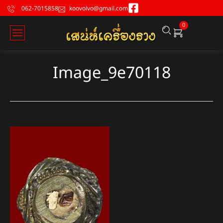
062-7015858
koovolvo@gmail.com
0
Image_9e70118