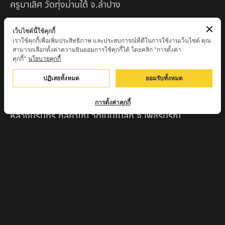
ครูบาเลิศ วัดทุ่งม่านใต้ จ.ลำปาง
หลวงปู่หนู นรินโท วัดวังท่าดี จ.เพชรบูรณ์
เว็บไซต์นี้ใช้คุกกี้
เราใช้คุกกี้เพื่อเพิ่มประสิทธิภาพ และประสบการณ์ที่ดีในการใช้งานเว็บไซต์ คุณ
ครูบาทอง วัดก้อท่า จ.ลำพูน
สามารถเลือกตั้งค่าความยินยอมการใช้คุกกี้ได้ โดยคลิก "การตั้งค่า
คุกกี้"
นโยบายคุกกี้
ครูบาตุ๊เจ้าปู่หว่าหลิ่ง วิระทะโย วัดเวฬุวัน อ.เชียงดาว
จ.เชียงใหม่
ปฏิเสธทั้งหมด
ยอมรับทั้งหมด
ครูบาศรี สุจิตโต บ้านสบก๋ง จ.ลำปาง
การตั้งค่าคุกกี้
หลวงปู่รินทร์ กลฺยาโณ วัดเนินโบสถ์ จ.เพชรบูรณ์
ครูบาเซี๊ยะ นารายณ์แปลงรูป วัดวังตะเคียนทอง
กำแพงเพชร
ครูบาบุดดา วัดหนองบัวคํา จ.ลําพูน
หลวงพ่อเสน่ห์ วัดพันศรี จ.อุทัยธานี
พระอาจารย์นอง มงฺคลิโก วัดอัมพวันดอนใหญ่ ตำบลหนอง
กรด จังหวัดนครสวรรค์