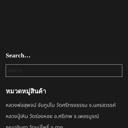
Search…
หมวดหมู่สินค้า
หลวงพ่อสุพจน์ จันทูปโม วัดศรีทรงธรรม จ.นครสวรรค์
หลวงปู่เหิน วัดร่องหอย อ.ศรีเทพ จ.เพชรบูรณ์
ครูบาอินตา วัดแม่โพธิ์ จ.ตาก