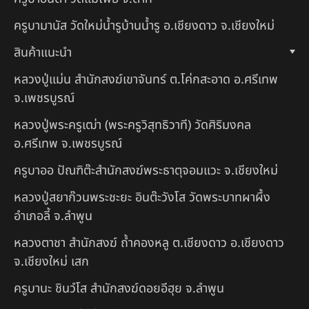
ครูบามานัส วัดใหม่น้ำรูบ้านน้ำรู อ.เชียงดาว จ.เชียงใหม่
สินค้าแนะนำ
หลวงปู่แม่น สำนักสงฆ์เขาจันทร์ ต.โค่กสะอาด อ.ศรีเทพ
จ.เพชรบูรณ์
หลวงปู่พระครูเฒ่า (พระครูวิสุทธิวาที) วัดศิริมงคล
อ.ศรีเทพ จ.เพชรบูรณ์
ครูบาออ ปัณฑิต๊ะสำนักสงฆ์พระธาตุจอมแวะ จ.เชียงใหม่
หลวงปู่สยาก๊วนพระชะยะ อินต๊ะวังโส วัดพระบาทผาผึ้ง
อำเภอลี้ จ.ลำพูน
หลวงตาชา สำนักสงฆ์ ถ้ำคองหลู ต.เชียงดาว อ.เชียงดาว
จ.เชียงใหม่ เสก
ครูบานะ ชินวํโส สำนักสงฆ์ดอยอีฮุย จ.ลำพูน