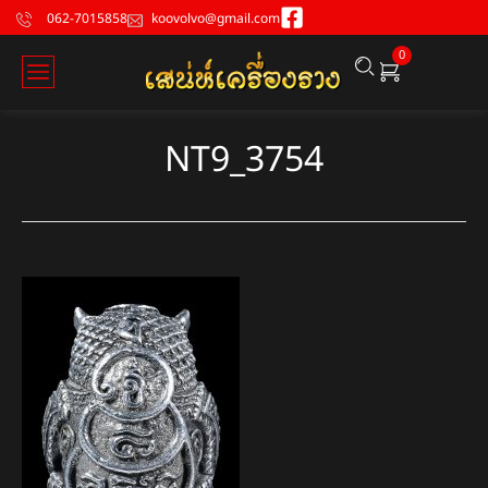
062-7015858
koovolvo@gmail.com
0
NT9_3754