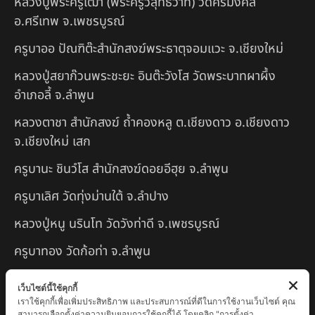
หลวงปู่พระครูเฒ่า (พระครูวิสุทธิวาที) วัดศิริมงคล
อ.ศรีเทพ จ.เพชรบูรณ์
ครูบาออ ปัณฑิต๊ะสำนักสงฆ์พระธาตุจอมแวะ จ.เชียงใหม่
หลวงปู่สยาก๊วนพระชะยะ อินต๊ะวังโส วัดพระบาทผาผึ้ง
อำเภอลี้ จ.ลำพูน
หลวงตาชา สำนักสงฆ์ ถ้ำคองหลู ต.เชียงดาว อ.เชียงดาว
จ.เชียงใหม่ เสก
ครูบานะ ชินวํโส สำนักสงฆ์ดอยอีฮุย จ.ลำพูน
ครูบาเลิศ วัดทุ่งม่านใต้ จ.ลำปาง
หลวงปู่หนู นรินโท วัดวังท่าดี จ.เพชรบูรณ์
ครูบาทอง วัดก้อท่า จ.ลำพูน
ครูบาตุ๊เจ้าปู่หว่าหลิ่ง วิระทะโย วัดเวฬุวัน อ.เชียงดาว
เว็บไซต์นี้ใช้คุกกี้
จ.เชียงใหม่
เราใช้คุกกี้เพื่อเพิ่มประสิทธิภาพ และประสบการณ์ที่ดีในการใช้งานเว็บไซต์ คุณ
สามารถเลือกตั้งค่าความยินยอมการใช้คุกกี้ได้ โดยคลิก "การตั้งค่า