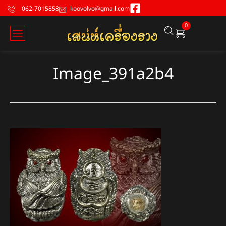
062-7015858
koovolvo@gmail.com
0
Image_391a2b4