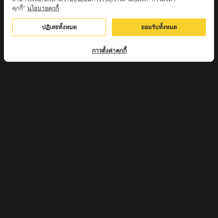
ครูบาศรี สุจิตโต บ้านสบก๋ง จ.ลำปาง
คุกกี้"
นโยบายคุกกี้
หลวงปู่รินทร์ กลฺยาโณ วัดเนินโบสถ์ จ.เพชรบูรณ์
ปฏิเสธทั้งหมด
ยอมรับทั้งหมด
ครูบาเซี๊ยะ นารายณ์แปลงรูป วัดวังตะเคียนทอง
การตั้งค่าคุกกี้
กำแพงเพชร
ครูบาบุดดา วัดหนองบัวคํา จ.ลําพูน
หลวงพ่อเสน่ห์ วัดพันศรี จ.อุทัยธานี
พระอาจารย์นอง มงฺคลิโก วัดอัมพวันดอนใหญ่ ตำบลหนอง
กรด จังหวัดนครสวรรค์
ครูบาวิ วิมาโล สำนักสงฆ์พระธาตุดอยจอมแวะ จ.เชียงใหม่
ครูบาอินแก้ว ดอยทีมู จังหวัดตาก
หลวงพ่อถังทอง วัดพระนางพญาป่าแสงทอง
จ.นครสวรรค์
หลวงปู่จักร วัดถ้ำเขารังไก่ จ.ชัยนาท