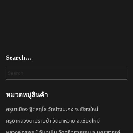
Search…
หมวดหมู่สินค้า
ครูบาเมือง ฐิตสทฺโธ วัดปางมะกง จ.เชียงใหม่
ครูบาหลวงตาปราบป่า วัดนาหวาย จ.เชียงใหม่
หลวงพ่อสุพจน์ จันทูปโม วัดศรีทรงธรรม จ.นครสวรรค์