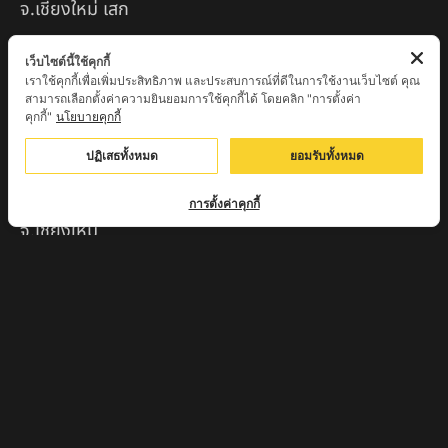
จ.เชียงใหม่ เสก
ครูบานะ ชินวํโส สำนักสงฆ์ดอยอีฮุย จ.ลำพูน
เว็บไซต์นี้ใช้คุกกี้
เราใช้คุกกี้เพื่อเพิ่มประสิทธิภาพ และประสบการณ์ที่ดีในการใช้งานเว็บไซต์ คุณ
ครูบาเลิศ วัดทุ่งม่านใต้ จ.ลำปาง
สามารถเลือกตั้งค่าความยินยอมการใช้คุกกี้ได้ โดยคลิก "การตั้งค่า
คุกกี้"
นโยบายคุกกี้
หลวงปู่หนู นรินโท วัดวังท่าดี จ.เพชรบูรณ์
ปฏิเสธทั้งหมด
ยอมรับทั้งหมด
ครูบาทอง วัดก้อท่า จ.ลำพูน
ครูบาตุ๊เจ้าปู่หว่าหลิ่ง วิระทะโย วัดเวฬุวัน อ.เชียงดาว
การตั้งค่าคุกกี้
จ.เชียงใหม่
ครูบาศรี สุจิตโต บ้านสบก๋ง จ.ลำปาง
หลวงปู่รินทร์ กลฺยาโณ วัดเนินโบสถ์ จ.เพชรบูรณ์
ครูบาเซี๊ยะ นารายณ์แปลงรูป วัดวังตะเคียนทอง
กำแพงเพชร
ครูบาบุดดา วัดหนองบัวคํา จ.ลําพูน