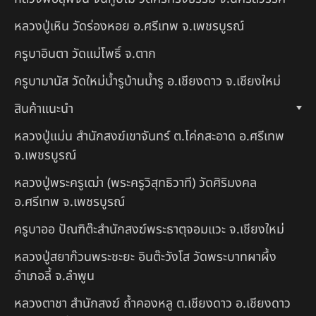
หลวงปู่เหิน วัดร่องหอย อ.ศรีเทพ จ.เพชรบูรณ์
ครูบาอินตา วัดแม่โพธิ์ จ.ตาก
ครูบามานัส วัดใหม่น้ำรูบ้านน้ำรู อ.เชียงดาว จ.เชียงใหม่
สินค้าแนะนำ
หลวงปู่แม่น สำนักสงฆ์เขาจันทร์ ต.โค่กสะอาด อ.ศรีเทพ
จ.เพชรบูรณ์
หลวงปู่พระครูเฒ่า (พระครูวิสุทธิวาที) วัดศิริมงคล
อ.ศรีเทพ จ.เพชรบูรณ์
ครูบาออ ปัณฑิต๊ะสำนักสงฆ์พระธาตุจอมแวะ จ.เชียงใหม่
หลวงปู่สยาก๊วนพระชะยะ อินต๊ะวังโส วัดพระบาทผาผึ้ง
อำเภอลี้ จ.ลำพูน
หลวงตาชา สำนักสงฆ์ ถ้ำคองหลู ต.เชียงดาว อ.เชียงดาว