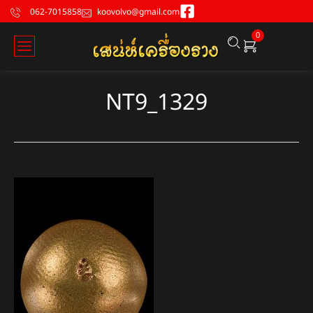
062-7015858
koovolvo@gmail.com
0
NT9_1329