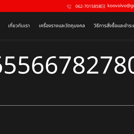
koovolvo@g
062-7015858
เกี่ยวกับเรา
เครื่องรางและวัตถุมงคล
วิธีการสั่งซื้อและชำระ
6556678278