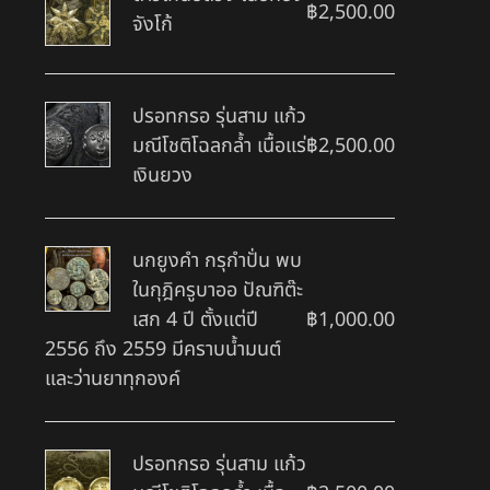
฿
2,500.00
จังโก้
ปรอทกรอ รุ่นสาม แก้ว
มณีโชติโฉลกล้ำ เนื้อแร่
฿
2,500.00
เงินยวง
นกยูงคำ กรุกำปั่น พบ
ในกุฎิครูบาออ ปัณฑิต๊ะ
เสก 4 ปี ตั้งแต่ปี
฿
1,000.00
2556 ถึง 2559 มีคราบน้ำมนต์
และว่านยาทุกองค์
ปรอทกรอ รุ่นสาม แก้ว