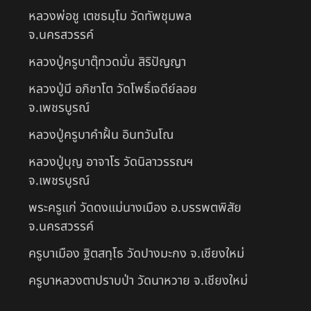
หลวงพ่อชู เตชธมฺโม วัดทัพชุมพล
จ.นครสวรรค์
หลวงปู่ครูบาตุ๊ทวดมั่น สิริปัญญา
หลวงปู่มี อภิชาโต วัดโพธิ์เจดีย์ลอย
จ.เพชรบูรณ์
หลวงปู่ครูบาคำฝั้น อินทวันโณ
หลวงปู่บุญ อาจาโร วัดนิลาวรรณฯ
จ.เพชรบูรณ์
พระครูแก่ วัดดงแม่นางเมือง อ.บรรพตพิสัย
จ.นครสวรรค์
ครูบาเมือง ฐิตสทฺโธ วัดปางมะกง จ.เชียงใหม่
ครูบาหลวงตาปราบป่า วัดนาหวาย จ.เชียงใหม่