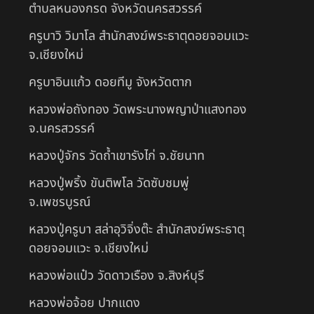
ตำบลหนองกรด จังหวัดนครสวรรค์
ครูบาวิ วิมาโล สำนักสงฆ์พระธาตุดอยจอมแวะ
จ.เชียงใหม่
ครูบาอินแก้ว ดอยทีมู จังหวัดตาก
หลวงพ่อถังทอง วัดพระนางพญาป่าแสงทอง
จ.นครสวรรค์
หลวงปู่จักร วัดถ้ำเขารังไก่ จ.ชัยนาท
หลวงปู่พริ้ง ขันติพโล วัดซับชมพู่
จ.เพชรบูรณ์
หลวงปู่ครูบา สล่าอุวิจิ่งต๊ะ สำนักสงฆ์พระธาตุ
ดอยจอมแวะ จ.เชียงใหม่
หลวงพ่อแป๋ว วัดดาวเรือง จ.สิงห์บุรี
หลวงพ่อจ้อย ปากแดง