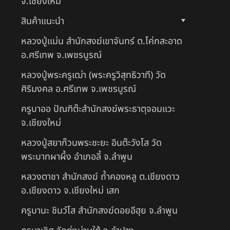
จ.เชียงใหม่
สินค้าแนะนำ
หลวงปู่แม่น สำนักสงฆ์เขาจันทร์ ต.โค่กสะอาด
อ.ศรีเทพ จ.เพชรบูรณ์
หลวงปู่พระครูเฒ่า (พระครูวิสุทธิวาที) วัด
ศิริมงคล อ.ศรีเทพ จ.เพชรบูรณ์
ครูบาออ ปัณฑิต๊ะสำนักสงฆ์พระธาตุจอมแวะ
จ.เชียงใหม่
หลวงปู่สยาก๊วนพระชะยะ อินต๊ะวังโส วัด
พระบาทผาผึ้ง อำเภอลี้ จ.ลำพูน
หลวงตาชา สำนักสงฆ์ ถ้ำคองหลู ต.เชียงดาว
อ.เชียงดาว จ.เชียงใหม่ เสก
ครูบานะ ชินวํโส สำนักสงฆ์ดอยอีฮุย จ.ลำพูน