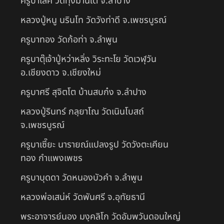
ครูบาเลิศ วัดทุ่งม่านใต้ จ.ลำปาง
หลวงปู่หนู นรินโท วัดวังท่าดี จ.เพชรบูรณ์
ครูบาทอง วัดก้อท่า จ.ลำพูน
ครูบาตุ๊เจ้าปู่หว่าหลิ่ง วิระทะโย วัดเวฬุวัน
อ.เชียงดาว จ.เชียงใหม่
ครูบาศรี สุจิตโต บ้านสบก๋ง จ.ลำปาง
หลวงปู่รินทร์ กลฺยาโณ วัดเนินโบสถ์
จ.เพชรบูรณ์
ครูบาเซี๊ยะ นารายณ์แปลงรูป วัดวังตะเคียน
ทอง กำแพงเพชร
ครูบาบุดดา วัดหนองบัวคํา จ.ลําพูน
หลวงพ่อเสน่ห์ วัดพันศรี จ.อุทัยธานี
พระอาจารย์นอง มงฺคลิโก วัดอัมพวันดอนใหญ่