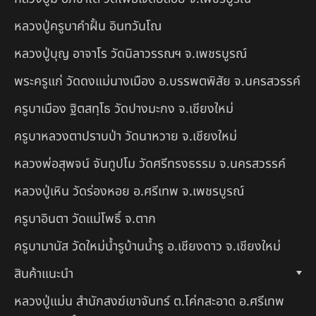
หลวงปู่ครูบาคำฝั้น อินทวันโณ
หลวงปู่บุญ อาจาโร วัดนิลาวรรณฯ จ.เพชรบูรณ์
พระครูแก่ วัดดงแม่นางเมือง อ.บรรพตพิสัย จ.นครสวรรค์
ครูบาเมือง ฐิตสทฺโธ วัดปางมะกง จ.เชียงใหม่
ครูบาหลวงตาปราบป่า วัดนาหวาย จ.เชียงใหม่
หลวงพ่อสุพจน์ จันทูปโม วัดศรีทรงธรรม จ.นครสวรรค์
หลวงปู่เหิน วัดร่องหอย อ.ศรีเทพ จ.เพชรบูรณ์
ครูบาอินตา วัดแม่โพธิ์ จ.ตาก
ครูบามานัส วัดใหม่น้ำรูบ้านน้ำรู อ.เชียงดาว จ.เชียงใหม่
สินค้าแนะนำ
หลวงปู่แม่น สำนักสงฆ์เขาจันทร์ ต.โค่กสะอาด อ.ศรีเทพ