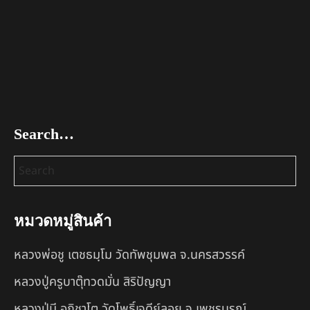
Search…
หมวดหมู่สินค้า
หลวงพ่อชู เตชธมฺโม วัดทัพชุมพล จ.นครสวรรค์
หลวงปู่ครูบาตุ๊ทวดมั่น สิริปัญญา
หลวงปู่มี อภิชาโต วัดโพธิ์เจดีย์ลอย จ.เพชรบูรณ์