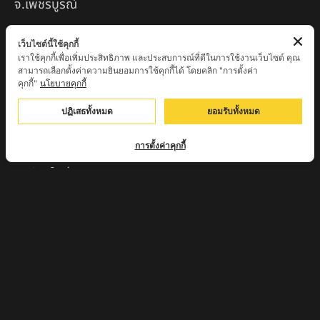
จ.เพชรบูรณ์
หลวงปู่พระครูเฒ่า (พระครูวิสุทธิวาที) วัดศิริมงคล
เว็บไซต์นี้ใช้คุกกี้
อ.ศรีเทพ จ.เพชรบูรณ์
เราใช้คุกกี้เพื่อเพิ่มประสิทธิภาพ และประสบการณ์ที่ดีในการใช้งานเว็บไซต์ คุณ
สามารถเลือกตั้งค่าความยินยอมการใช้คุกกี้ได้ โดยคลิก "การตั้งค่า
ครูบาออ ปัณฑิต๊ะสำนักสงฆ์พระธาตุจอมแวะ จ.เชียงใหม่
คุกกี้"
นโยบายคุกกี้
หลวงปู่สยาก๊วนพระชะยะ อินต๊ะวังโส วัดพระบาทผาผึ้ง
ปฏิเสธทั้งหมด
ยอมรับทั้งหมด
อำเภอลี้ จ.ลำพูน
การตั้งค่าคุกกี้
หลวงตาชา สำนักสงฆ์ ถ้ำคองหลู ต.เชียงดาว อ.เชียงดาว
จ.เชียงใหม่ เสก
ครูบานะ ชินวํโส สำนักสงฆ์ดอยอีฮุย จ.ลำพูน
ครูบาเลิศ วัดทุ่งม่านใต้ จ.ลำปาง
หลวงปู่หนู นรินโท วัดวังท่าดี จ.เพชรบูรณ์
ครูบาทอง วัดก้อท่า จ.ลำพูน
ครูบาตุ๊เจ้าปู่หว่าหลิ่ง วิระทะโย วัดเวฬุวัน อ.เชียงดาว