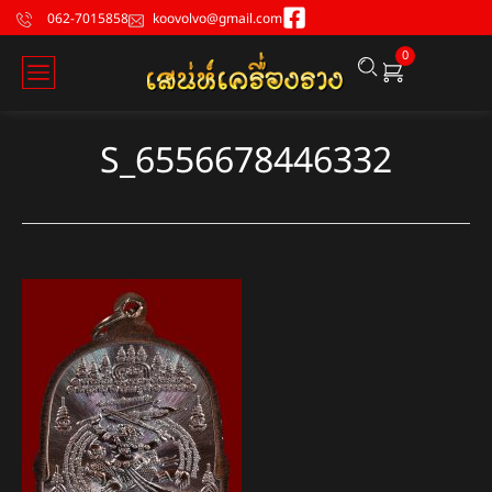
062-7015858
koovolvo@gmail.com
0
S_6556678446332