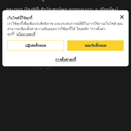
ครูบาออ ปัณฑิต๊ะสำนักสงฆ์พระธาตุจอมแวะ จ.เชียงใหม่
เว็บไซต์นี้ใช้คุกกี้
หลวงปู่สยาก๊วนพระชะยะ อินต๊ะวังโส วัดพระบาทผาผึ้ง
เราใช้คุกกี้เพื่อเพิ่มประสิทธิภาพ และประสบการณ์ที่ดีในการใช้งานเว็บไซต์ คุณ
อำเภอลี้ จ.ลำพูน
สามารถเลือกตั้งค่าความยินยอมการใช้คุกกี้ได้ โดยคลิก "การตั้งค่า
คุกกี้"
นโยบายคุกกี้
หลวงตาชา สำนักสงฆ์ ถ้ำคองหลู ต.เชียงดาว อ.เชียงดาว
ปฏิเสธทั้งหมด
ยอมรับทั้งหมด
จ.เชียงใหม่ เสก
ครูบานะ ชินวํโส สำนักสงฆ์ดอยอีฮุย จ.ลำพูน
การตั้งค่าคุกกี้
ครูบาเลิศ วัดทุ่งม่านใต้ จ.ลำปาง
หลวงปู่หนู นรินโท วัดวังท่าดี จ.เพชรบูรณ์
ครูบาทอง วัดก้อท่า จ.ลำพูน
ครูบาตุ๊เจ้าปู่หว่าหลิ่ง วิระทะโย วัดเวฬุวัน อ.เชียงดาว
จ.เชียงใหม่
ครูบาศรี สุจิตโต บ้านสบก๋ง จ.ลำปาง