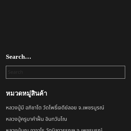
Search…
หมวดหมู่สินค้า
หลวงปู่มี อภิชาโต วัดโพธิ์เจดีย์ลอย จ.เพชรบูรณ์
หลวงปู่ครูบาคำฝั้น อินทวันโณ
หลวงปู่บุญ อาจาโร วัดนิลาวรรณฯ จ.เพชรบูรณ์