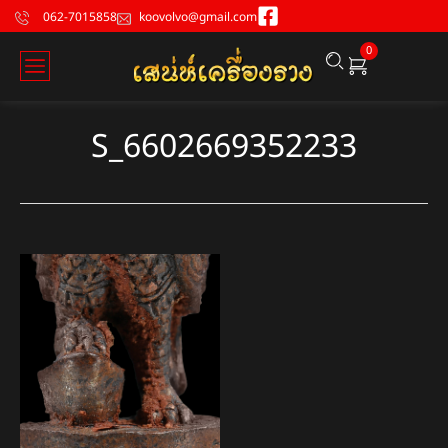
062-7015858
koovolvo@gmail.com
0
S_6602669352233