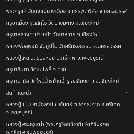
พระครูแก่ วัดดงแม่นางเมือง อ.บรรพตพิสัย จ.นครสวรรค์
ครูบาเมือง ฐิตสทฺโธ วัดปางมะกง จ.เชียงใหม่
ครูบาหลวงตาปราบป่า วัดนาหวาย จ.เชียงใหม่
หลวงพ่อสุพจน์ จันทูปโม วัดศรีทรงธรรม จ.นครสวรรค์
หลวงปู่เหิน วัดร่องหอย อ.ศรีเทพ จ.เพชรบูรณ์
ครูบาอินตา วัดแม่โพธิ์ จ.ตาก
ครูบามานัส วัดใหม่น้ำรูบ้านน้ำรู อ.เชียงดาว จ.เชียงใหม่
สินค้าแนะนำ
หลวงปู่แม่น สำนักสงฆ์เขาจันทร์ ต.โค่กสะอาด อ.ศรีเทพ
จ.เพชรบูรณ์
หลวงปู่พระครูเฒ่า (พระครูวิสุทธิวาที) วัดศิริมงคล
อ.ศรีเทพ จ.เพชรบูรณ์