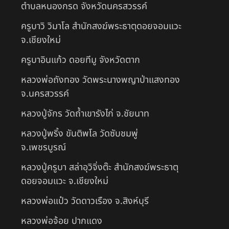
ตำบลหนองกรด จังหวัดนครสวรรค์
ครูบาวิ วิมาโล สำนักสงฆ์พระธาตุดอยจอมแวะ
จ.เชียงใหม่
ครูบาอินแก้ว ดอยทีมู จังหวัดตาก
หลวงพ่อถังทอง วัดพระนางพญาป่าแสงทอง
จ.นครสวรรค์
หลวงปู่จักร วัดถ้ำเขารังไก่ จ.ชัยนาท
หลวงปู่พริ้ง ขันติพโล วัดซับชมพู่
จ.เพชรบูรณ์
หลวงปู่ครูบา สล่าอุวิจิ่งต๊ะ สำนักสงฆ์พระธาตุ
ดอยจอมแวะ จ.เชียงใหม่
หลวงพ่อแป๋ว วัดดาวเรือง จ.สิงห์บุรี
หลวงพ่อจ้อย ปากแดง