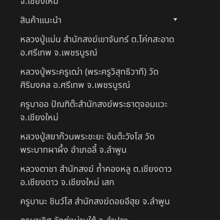
จ.เชียงใหม่
สินค้าแนะนำ
หลวงปู่แม่น สำนักสงฆ์เขาจันทร์ ต.โค่กสะอาด
อ.ศรีเทพ จ.เพชรบูรณ์
หลวงปู่พระครูเฒ่า (พระครูวิสุทธิวาที) วัด
ศิริมงคล อ.ศรีเทพ จ.เพชรบูรณ์
ครูบาออ ปัณฑิต๊ะสำนักสงฆ์พระธาตุจอมแวะ
จ.เชียงใหม่
หลวงปู่สยาก๊วนพระชะยะ อินต๊ะวังโส วัด
พระบาทผาผึ้ง อำเภอลี้ จ.ลำพูน
หลวงตาชา สำนักสงฆ์ ถ้ำคองหลู ต.เชียงดาว
อ.เชียงดาว จ.เชียงใหม่ เสก
ครูบานะ ชินวํโส สำนักสงฆ์ดอยอีฮุย จ.ลำพูน