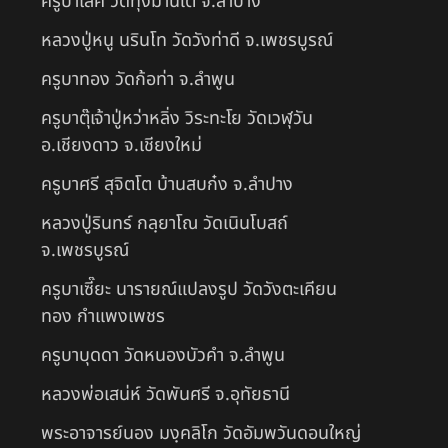
ครูบาเลิศ วัดทุ่งม่านใต้ จ.ลำปาง
หลวงปู่หนู นรินโท วัดวังท่าดี จ.เพชรบูรณ์
ครูบาทอง วัดก้อท่า จ.ลำพูน
ครูบาตุ๊เจ้าปู่หว่าหลิ่ง วิระทะโย วัดเวฬุวัน
อ.เชียงดาว จ.เชียงใหม่
ครูบาศรี สุจิตโต บ้านสบก๋ง จ.ลำปาง
หลวงปู่รินทร์ กลฺยาโณ วัดเนินโบสถ์
จ.เพชรบูรณ์
ครูบาเซี๊ยะ นารายณ์แปลงรูป วัดวังตะเคียน
ทอง กำแพงเพชร
ครูบาบุดดา วัดหนองบัวคํา จ.ลําพูน
หลวงพ่อเสน่ห์ วัดพันศรี จ.อุทัยธานี
พระอาจารย์นอง มงฺคลิโก วัดอัมพวันดอนใหญ่