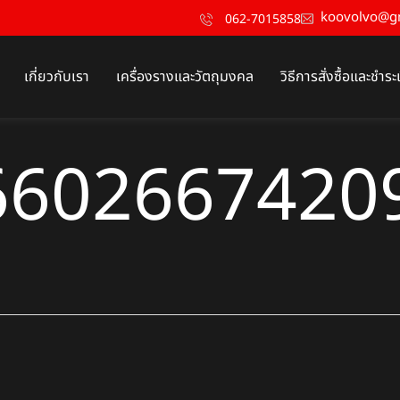
koovolvo@g
062-7015858
เกี่ยวกับเรา
เครื่องรางและวัตถุมงคล
วิธีการสั่งซื้อและชำระ
6602667420