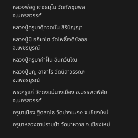
หลวงพ่อชู เตชธมฺโม วัดทัพชุมพล
จ.นครสวรรค์
หลวงปู่ครูบาตุ๊ทวดมั่น สิริปัญญา
หลวงปู่มี อภิชาโต วัดโพธิ์เจดีย์ลอย
จ.เพชรบูรณ์
หลวงปู่ครูบาคำฝั้น อินทวันโณ
หลวงปู่บุญ อาจาโร วัดนิลาวรรณฯ
จ.เพชรบูรณ์
พระครูแก่ วัดดงแม่นางเมือง อ.บรรพตพิสัย
จ.นครสวรรค์
ครูบาเมือง ฐิตสทฺโธ วัดปางมะกง จ.เชียงใหม่
ครูบาหลวงตาปราบป่า วัดนาหวาย จ.เชียงใหม่