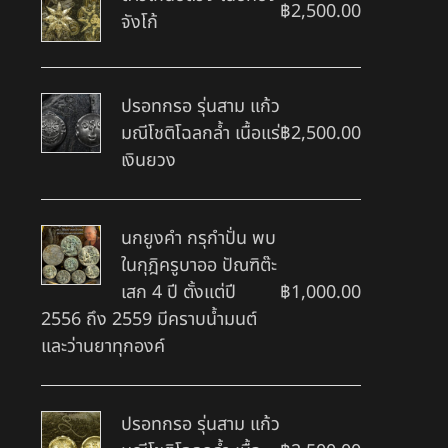
฿
2,500.00
จังโก้
ปรอทกรอ รุ่นสาม แก้ว
มณีโชติโฉลกล้ำ เนื้อแร่
฿
2,500.00
เงินยวง
นกยูงคำ กรุกำปั่น พบ
ในกุฎิครูบาออ ปัณฑิต๊ะ
เสก 4 ปี ตั้งแต่ปี
฿
1,000.00
2556 ถึง 2559 มีคราบน้ำมนต์
และว่านยาทุกองค์
ปรอทกรอ รุ่นสาม แก้ว