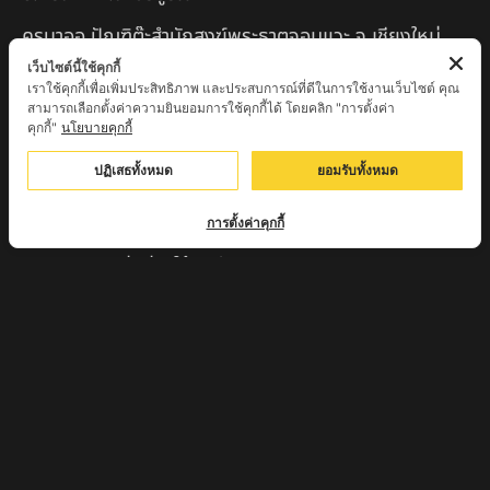
ครูบาออ ปัณฑิต๊ะสำนักสงฆ์พระธาตุจอมแวะ จ.เชียงใหม่
เว็บไซต์นี้ใช้คุกกี้
หลวงปู่สยาก๊วนพระชะยะ อินต๊ะวังโส วัดพระบาทผาผึ้ง
เราใช้คุกกี้เพื่อเพิ่มประสิทธิภาพ และประสบการณ์ที่ดีในการใช้งานเว็บไซต์ คุณ
อำเภอลี้ จ.ลำพูน
สามารถเลือกตั้งค่าความยินยอมการใช้คุกกี้ได้ โดยคลิก "การตั้งค่า
คุกกี้"
นโยบายคุกกี้
หลวงตาชา สำนักสงฆ์ ถ้ำคองหลู ต.เชียงดาว อ.เชียงดาว
ปฏิเสธทั้งหมด
ยอมรับทั้งหมด
จ.เชียงใหม่ เสก
ครูบานะ ชินวํโส สำนักสงฆ์ดอยอีฮุย จ.ลำพูน
การตั้งค่าคุกกี้
ครูบาเลิศ วัดทุ่งม่านใต้ จ.ลำปาง
หลวงปู่หนู นรินโท วัดวังท่าดี จ.เพชรบูรณ์
ครูบาทอง วัดก้อท่า จ.ลำพูน
ครูบาตุ๊เจ้าปู่หว่าหลิ่ง วิระทะโย วัดเวฬุวัน อ.เชียงดาว
จ.เชียงใหม่
ครูบาศรี สุจิตโต บ้านสบก๋ง จ.ลำปาง