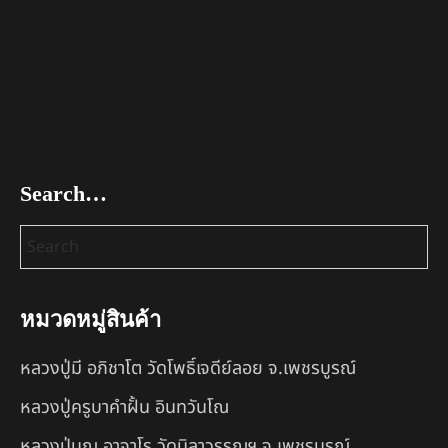
Search…
หมวดหมู่สินค้า
หลวงปู่มี อภิชาโต วัดโพธิ์เจดีย์ลอย จ.เพชรบูรณ์
หลวงปู่ครูบาคำฝั้น อินทวันโณ
หลวงปู่บุญ อาจาโร วัดนิลาวรรณฯ จ.เพชรบูรณ์