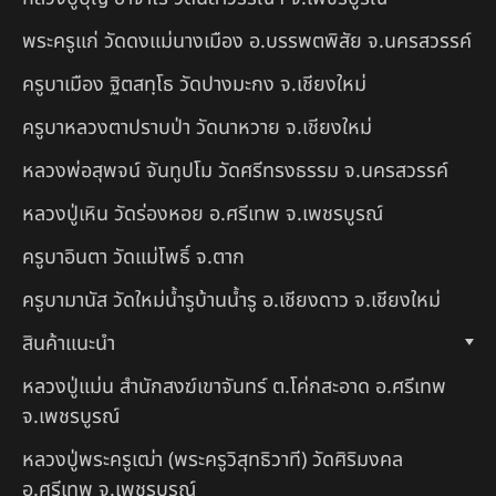
พระครูแก่ วัดดงแม่นางเมือง อ.บรรพตพิสัย จ.นครสวรรค์
ครูบาเมือง ฐิตสทฺโธ วัดปางมะกง จ.เชียงใหม่
ครูบาหลวงตาปราบป่า วัดนาหวาย จ.เชียงใหม่
หลวงพ่อสุพจน์ จันทูปโม วัดศรีทรงธรรม จ.นครสวรรค์
หลวงปู่เหิน วัดร่องหอย อ.ศรีเทพ จ.เพชรบูรณ์
ครูบาอินตา วัดแม่โพธิ์ จ.ตาก
ครูบามานัส วัดใหม่น้ำรูบ้านน้ำรู อ.เชียงดาว จ.เชียงใหม่
สินค้าแนะนำ
หลวงปู่แม่น สำนักสงฆ์เขาจันทร์ ต.โค่กสะอาด อ.ศรีเทพ
จ.เพชรบูรณ์
หลวงปู่พระครูเฒ่า (พระครูวิสุทธิวาที) วัดศิริมงคล
อ.ศรีเทพ จ.เพชรบูรณ์