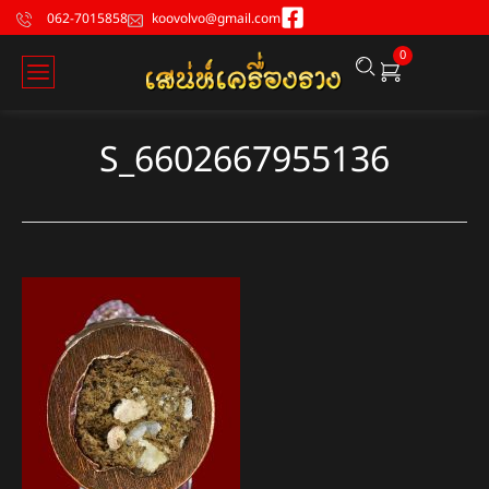
062-7015858
koovolvo@gmail.com
0
S_6602667955136