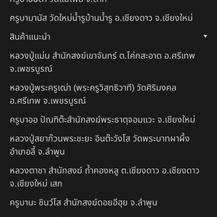
ครูบามานัส วัดใหม่น้ำรูบ้านน้ำรู อ.เชียงดาว จ.เชียงใหม่
สินค้าแนะนำ
หลวงปู่แม่น สำนักสงฆ์เขาจันทร์ ต.โค่กสะอาด อ.ศรีเทพ
จ.เพชรบูรณ์
หลวงปู่พระครูเฒ่า (พระครูวิสุทธิวาที) วัดศิริมงคล
อ.ศรีเทพ จ.เพชรบูรณ์
ครูบาออ ปัณฑิต๊ะสำนักสงฆ์พระธาตุจอมแวะ จ.เชียงใหม่
หลวงปู่สยาก๊วนพระชะยะ อินต๊ะวังโส วัดพระบาทผาผึ้ง
อำเภอลี้ จ.ลำพูน
หลวงตาชา สำนักสงฆ์ ถ้ำคองหลู ต.เชียงดาว อ.เชียงดาว
จ.เชียงใหม่ เสก
ครูบานะ ชินวํโส สำนักสงฆ์ดอยอีฮุย จ.ลำพูน