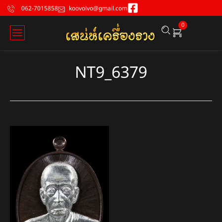
062-7015858
koovolvo@gmail.com
0
NT9_6379