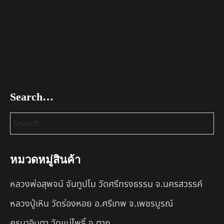
Search…
หมวดหมู่สินค้า
หลวงพ่อสุพจน์ จันทูปโม วัดศรีทรงธรรม จ.นครสวรรค์
หลวงปู่เหิน วัดร่องหอย อ.ศรีเทพ จ.เพชรบูรณ์
ครูบาอินตา วัดแม่โพธิ์ จ.ตาก