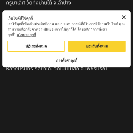
ครูบาเลิศ วัดทุ่งม่านใต้ จ.ลำปาง
หลวงปู่หนู นรินโท วัดวังท่าดี จ.เพชรบูรณ์
เว็บไซต์นี้ใช้คุกกี้
เราใช้คุกกี้เพื่อเพิ่มประสิทธิภาพ และประสบการณ์ที่ดีในการใช้งานเว็บไซต์ คุณ
ครูบาทอง วัดก้อท่า จ.ลำพูน
สามารถเลือกตั้งค่าความยินยอมการใช้คุกกี้ได้ โดยคลิก "การตั้งค่า
คุกกี้"
นโยบายคุกกี้
ครูบาตุ๊เจ้าปู่หว่าหลิ่ง วิระทะโย วัดเวฬุวัน อ.เชียงดาว
จ.เชียงใหม่
ปฏิเสธทั้งหมด
ยอมรับทั้งหมด
ครูบาศรี สุจิตโต บ้านสบก๋ง จ.ลำปาง
การตั้งค่าคุกกี้
หลวงปู่รินทร์ กลฺยาโณ วัดเนินโบสถ์ จ.เพชรบูรณ์
ครูบาเซี๊ยะ นารายณ์แปลงรูป วัดวังตะเคียนทอง
กำแพงเพชร
ครูบาบุดดา วัดหนองบัวคํา จ.ลําพูน
หลวงพ่อเสน่ห์ วัดพันศรี จ.อุทัยธานี
พระอาจารย์นอง มงฺคลิโก วัดอัมพวันดอนใหญ่ ตำบลหนอง
กรด จังหวัดนครสวรรค์