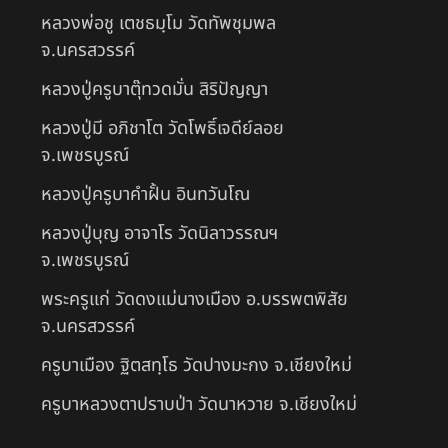
หลวงพ่อชู เตชธมฺโม วัดทัพชุมพล
จ.นครสวรรค์
หลวงปู่ครูบาตุ๊ทวดมั่น สิริปัญญา
หลวงปู่มี อภิชาโต วัดโพธิ์เจดีย์ลอย
จ.เพชรบูรณ์
หลวงปู่ครูบาคำฝั้น อินทวันโณ
หลวงปู่บุญ อาจาโร วัดนิลาวรรณฯ
จ.เพชรบูรณ์
พระครูแก่ วัดดงแม่นางเมือง อ.บรรพตพิสัย
จ.นครสวรรค์
ครูบาเมือง ฐิตสทฺโธ วัดปางมะกง จ.เชียงใหม่
ครูบาหลวงตาปราบป่า วัดนาหวาย จ.เชียงใหม่