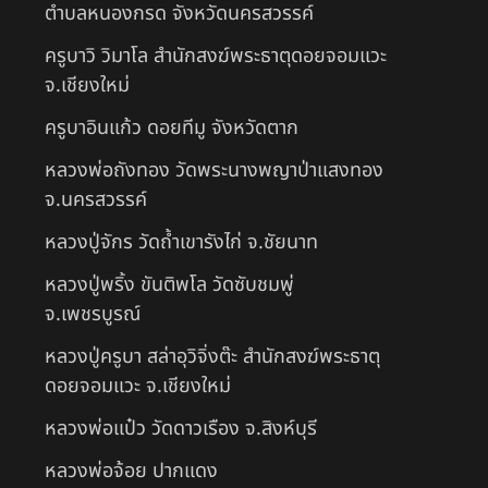
ตำบลหนองกรด จังหวัดนครสวรรค์
ครูบาวิ วิมาโล สำนักสงฆ์พระธาตุดอยจอมแวะ
จ.เชียงใหม่
ครูบาอินแก้ว ดอยทีมู จังหวัดตาก
หลวงพ่อถังทอง วัดพระนางพญาป่าแสงทอง
จ.นครสวรรค์
หลวงปู่จักร วัดถ้ำเขารังไก่ จ.ชัยนาท
หลวงปู่พริ้ง ขันติพโล วัดซับชมพู่
จ.เพชรบูรณ์
หลวงปู่ครูบา สล่าอุวิจิ่งต๊ะ สำนักสงฆ์พระธาตุ
ดอยจอมแวะ จ.เชียงใหม่
หลวงพ่อแป๋ว วัดดาวเรือง จ.สิงห์บุรี
หลวงพ่อจ้อย ปากแดง