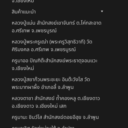
จ.เชียงใหม่
สินค้าแนะนำ
หลวงปู่แม่น สำนักสงฆ์เขาจันทร์ ต.โค่กสะอาด
อ.ศรีเทพ จ.เพชรบูรณ์
หลวงปู่พระครูเฒ่า (พระครูวิสุทธิวาที) วัด
ศิริมงคล อ.ศรีเทพ จ.เพชรบูรณ์
ครูบาออ ปัณฑิต๊ะสำนักสงฆ์พระธาตุจอมแวะ
จ.เชียงใหม่
หลวงปู่สยาก๊วนพระชะยะ อินต๊ะวังโส วัด
พระบาทผาผึ้ง อำเภอลี้ จ.ลำพูน
หลวงตาชา สำนักสงฆ์ ถ้ำคองหลู ต.เชียงดาว
อ.เชียงดาว จ.เชียงใหม่ เสก
ครูบานะ ชินวํโส สำนักสงฆ์ดอยอีฮุย จ.ลำพูน