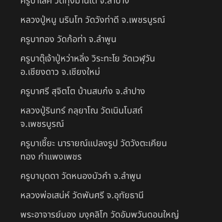
ครูบาเลิศ วัดทุ่งม่านใต้ จ.ลำปาง
หลวงปู่หนู นรินโท วัดวังท่าดี จ.เพชรบูรณ์
ครูบาทอง วัดก้อท่า จ.ลำพูน
ครูบาตุ๊เจ้าปู่หว่าหลิ่ง วิระทะโย วัดเวฬุวัน
อ.เชียงดาว จ.เชียงใหม่
ครูบาศรี สุจิตโต บ้านสบก๋ง จ.ลำปาง
หลวงปู่รินทร์ กลฺยาโณ วัดเนินโบสถ์
จ.เพชรบูรณ์
ครูบาเซี๊ยะ นารายณ์แปลงรูป วัดวังตะเคียน
ทอง กำแพงเพชร
ครูบาบุดดา วัดหนองบัวคํา จ.ลําพูน
หลวงพ่อเสน่ห์ วัดพันศรี จ.อุทัยธานี
พระอาจารย์นอง มงฺคลิโก วัดอัมพวันดอนใหญ่