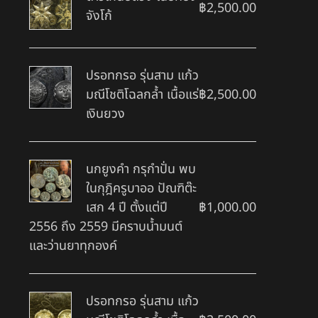
฿
2,500.00
จังโก้
ปรอทกรอ รุ่นสาม แก้ว
มณีโชติโฉลกล้ำ เนื้อแร่
฿
2,500.00
เงินยวง
นกยูงคำ กรุกำปั่น พบ
ในกุฎิครูบาออ ปัณฑิต๊ะ
เสก 4 ปี ตั้งแต่ปี
฿
1,000.00
2556 ถึง 2559 มีคราบน้ำมนต์
และว่านยาทุกองค์
ปรอทกรอ รุ่นสาม แก้ว