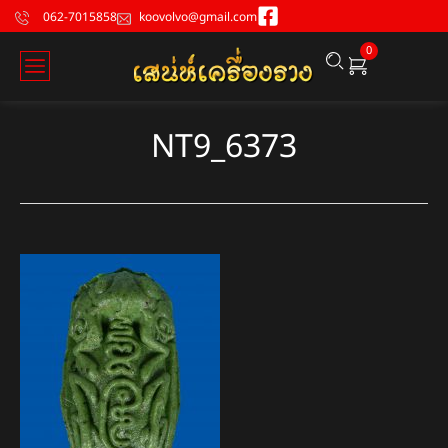
062-7015858
koovolvo@gmail.com
0
NT9_6373