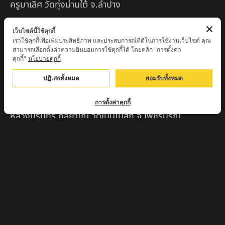
ครูบาเลิศ วัดทุ่งม่านใต้ จ.ลำปาง
หลวงปู่หนู นรินโท วัดวังท่าดี จ.เพชรบูรณ์
เว็บไซต์นี้ใช้คุกกี้
เราใช้คุกกี้เพื่อเพิ่มประสิทธิภาพ และประสบการณ์ที่ดีในการใช้งานเว็บไซต์ คุณ
ครูบาทอง วัดก้อท่า จ.ลำพูน
สามารถเลือกตั้งค่าความยินยอมการใช้คุกกี้ได้ โดยคลิก "การตั้งค่า
คุกกี้"
นโยบายคุกกี้
ครูบาตุ๊เจ้าปู่หว่าหลิ่ง วิระทะโย วัดเวฬุวัน อ.เชียงดาว
จ.เชียงใหม่
ปฏิเสธทั้งหมด
ยอมรับทั้งหมด
ครูบาศรี สุจิตโต บ้านสบก๋ง จ.ลำปาง
การตั้งค่าคุกกี้
หลวงปู่รินทร์ กลฺยาโณ วัดเนินโบสถ์ จ.เพชรบูรณ์
ครูบาเซี๊ยะ นารายณ์แปลงรูป วัดวังตะเคียนทอง
กำแพงเพชร
ครูบาบุดดา วัดหนองบัวคํา จ.ลําพูน
หลวงพ่อเสน่ห์ วัดพันศรี จ.อุทัยธานี
พระอาจารย์นอง มงฺคลิโก วัดอัมพวันดอนใหญ่ ตำบลหนอง
กรด จังหวัดนครสวรรค์