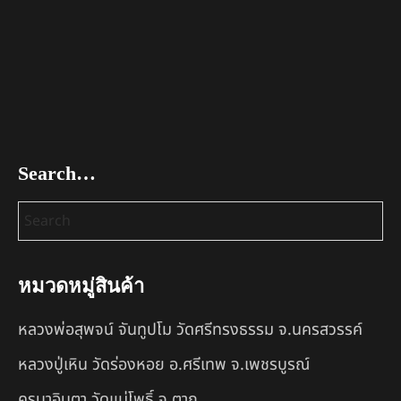
Search…
หมวดหมู่สินค้า
หลวงพ่อสุพจน์ จันทูปโม วัดศรีทรงธรรม จ.นครสวรรค์
หลวงปู่เหิน วัดร่องหอย อ.ศรีเทพ จ.เพชรบูรณ์
ครูบาอินตา วัดแม่โพธิ์ จ.ตาก