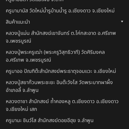
ครูบามานัส วัดใหม่น้ำรูบ้านน้ำรู อ.เชียงดาว จ.เชียงใหม่
สินค้าแนะนำ
หลวงปู่แม่น สำนักสงฆ์เขาจันทร์ ต.โค่กสะอาด อ.ศรีเทพ
จ.เพชรบูรณ์
หลวงปู่พระครูเฒ่า (พระครูวิสุทธิวาที) วัดศิริมงคล
อ.ศรีเทพ จ.เพชรบูรณ์
ครูบาออ ปัณฑิต๊ะสำนักสงฆ์พระธาตุจอมแวะ จ.เชียงใหม่
หลวงปู่สยาก๊วนพระชะยะ อินต๊ะวังโส วัดพระบาทผาผึ้ง
อำเภอลี้ จ.ลำพูน
หลวงตาชา สำนักสงฆ์ ถ้ำคองหลู ต.เชียงดาว อ.เชียงดาว
จ.เชียงใหม่ เสก
ครูบานะ ชินวํโส สำนักสงฆ์ดอยอีฮุย จ.ลำพูน