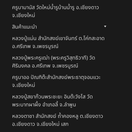
ครูบามานัส วัดใหม่น้ำรูบ้านน้ำรู อ.เชียงดาว
จ.เชียงใหม่
สินค้าแนะนำ
หลวงปู่แม่น สำนักสงฆ์เขาจันทร์ ต.โค่กสะอาด
อ.ศรีเทพ จ.เพชรบูรณ์
หลวงปู่พระครูเฒ่า (พระครูวิสุทธิวาที) วัด
ศิริมงคล อ.ศรีเทพ จ.เพชรบูรณ์
ครูบาออ ปัณฑิต๊ะสำนักสงฆ์พระธาตุจอมแวะ
จ.เชียงใหม่
หลวงปู่สยาก๊วนพระชะยะ อินต๊ะวังโส วัด
พระบาทผาผึ้ง อำเภอลี้ จ.ลำพูน
หลวงตาชา สำนักสงฆ์ ถ้ำคองหลู ต.เชียงดาว
อ.เชียงดาว จ.เชียงใหม่ เสก