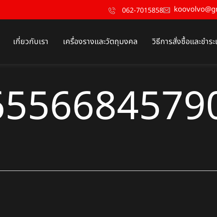
koovolvo@g
062-7015858
เกี่ยวกับเรา
เครื่องรางและวัตถุมงคล
วิธีการสั่งซื้อและชำระ
6556684579