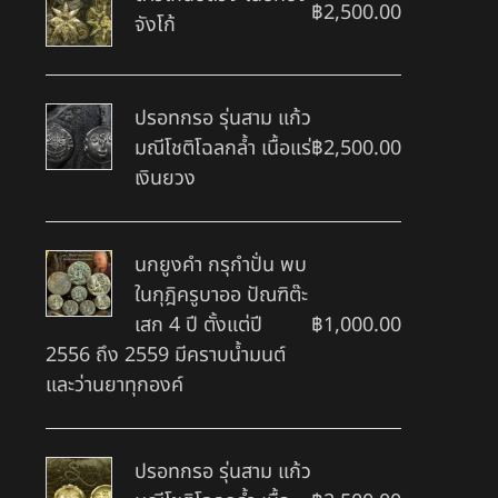
฿
2,500.00
จังโก้
ปรอทกรอ รุ่นสาม แก้ว
มณีโชติโฉลกล้ำ เนื้อแร่
฿
2,500.00
เงินยวง
นกยูงคำ กรุกำปั่น พบ
ในกุฎิครูบาออ ปัณฑิต๊ะ
เสก 4 ปี ตั้งแต่ปี
฿
1,000.00
2556 ถึง 2559 มีคราบน้ำมนต์
และว่านยาทุกองค์
ปรอทกรอ รุ่นสาม แก้ว