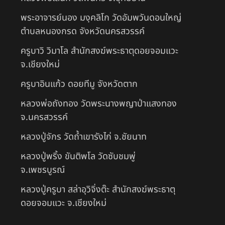
พระอาจารย์นอง มงฺคลิโก วัดอัมพวันดอนใหญ่
ตำบลหนองกรด จังหวัดนครสวรรค์
ครูบาวิ วิมาโล สำนักสงฆ์พระธาตุดอยจอมแวะ
จ.เชียงใหม่
ครูบาอินแก้ว ดอยทีมู จังหวัดตาก
หลวงพ่อถังทอง วัดพระนางพญาป่าแสงทอง
จ.นครสวรรค์
หลวงปู่จักร วัดถ้ำเขารังไก่ จ.ชัยนาท
หลวงปู่พริ้ง ขันติพโล วัดซับชมพู่
จ.เพชรบูรณ์
หลวงปู่ครูบา สล่าอุวิจิ่งต๊ะ สำนักสงฆ์พระธาตุ
ดอยจอมแวะ จ.เชียงใหม่