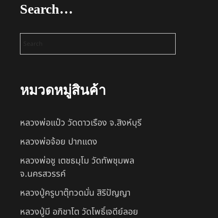
Search…
หมวดหมู่สินค้า
หลวงพ่อแป๋ว วัดดาวเรือง จ.สิงห์บุรี
หลวงพ่อจ้อย ปากแดง
หลวงพ่อชู เตชธมฺโม วัดทัพชุมพล
จ.นครสวรรค์
หลวงปู่ครูบาตุ๊ทวดมั่น สิริปัญญา
หลวงปู่มี อภิชาโต วัดโพธิ์เจดีย์ลอย