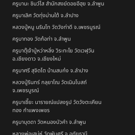
ครูบานะ ชินวํโส สำนักสงฆ์ดอยอีฮุย จ.ลำพูน
ครูบาเลิศ วัดทุ่งม่านใต้ จ.ลำปาง
หลวงปู่หนู นรินโท วัดวังท่าดี จ.เพชรบูรณ์
ครูบาทอง วัดก้อท่า จ.ลำพูน
ครูบาตุ๊เจ้าปู่หว่าหลิ่ง วิระทะโย วัดเวฬุวัน
อ.เชียงดาว จ.เชียงใหม่
ครูบาศรี สุจิตโต บ้านสบก๋ง จ.ลำปาง
หลวงปู่รินทร์ กลฺยาโณ วัดเนินโบสถ์
จ.เพชรบูรณ์
ครูบาเซี๊ยะ นารายณ์แปลงรูป วัดวังตะเคียน
ทอง กำแพงเพชร
ครูบาบุดดา วัดหนองบัวคํา จ.ลําพูน
หลวงพ่อเสน่ห์ วัดพันศรี จ.อุทัยธานี