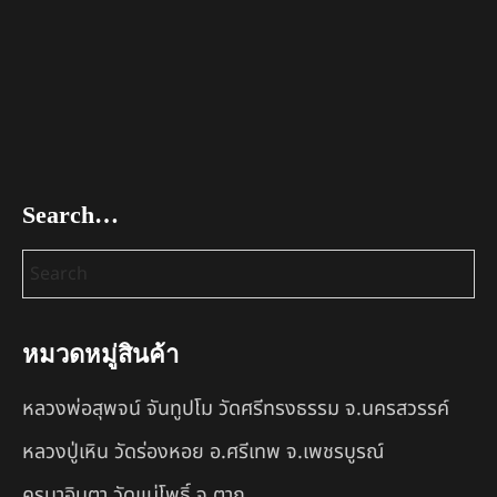
Search…
หมวดหมู่สินค้า
หลวงพ่อสุพจน์ จันทูปโม วัดศรีทรงธรรม จ.นครสวรรค์
หลวงปู่เหิน วัดร่องหอย อ.ศรีเทพ จ.เพชรบูรณ์
ครูบาอินตา วัดแม่โพธิ์ จ.ตาก