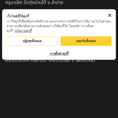
ครูบาเลิศ วัดทุ่งม่านใต้ จ.ลำปาง
หลวงปู่หนู นรินโท วัดวังท่าดี จ.เพชรบูรณ์
เว็บไซต์นี้ใช้คุกกี้
เราใช้คุกกี้เพื่อเพิ่มประสิทธิภาพ และประสบการณ์ที่ดีในการใช้งานเว็บไซต์ คุณ
ครูบาทอง วัดก้อท่า จ.ลำพูน
สามารถเลือกตั้งค่าความยินยอมการใช้คุกกี้ได้ โดยคลิก "การตั้งค่า
คุกกี้"
นโยบายคุกกี้
ครูบาตุ๊เจ้าปู่หว่าหลิ่ง วิระทะโย วัดเวฬุวัน อ.เชียงดาว
จ.เชียงใหม่
ปฏิเสธทั้งหมด
ยอมรับทั้งหมด
ครูบาศรี สุจิตโต บ้านสบก๋ง จ.ลำปาง
การตั้งค่าคุกกี้
หลวงปู่รินทร์ กลฺยาโณ วัดเนินโบสถ์ จ.เพชรบูรณ์
ครูบาเซี๊ยะ นารายณ์แปลงรูป วัดวังตะเคียนทอง
กำแพงเพชร
ครูบาบุดดา วัดหนองบัวคํา จ.ลําพูน
หลวงพ่อเสน่ห์ วัดพันศรี จ.อุทัยธานี
พระอาจารย์นอง มงฺคลิโก วัดอัมพวันดอนใหญ่ ตำบลหนอง
กรด จังหวัดนครสวรรค์