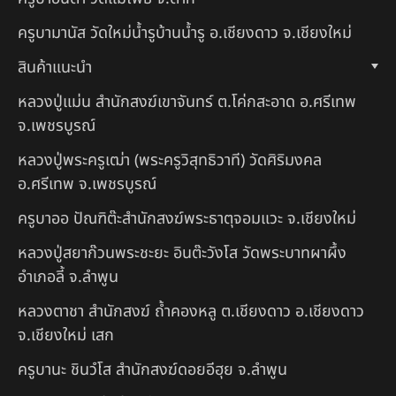
ครูบามานัส วัดใหม่น้ำรูบ้านน้ำรู อ.เชียงดาว จ.เชียงใหม่
สินค้าแนะนำ
หลวงปู่แม่น สำนักสงฆ์เขาจันทร์ ต.โค่กสะอาด อ.ศรีเทพ
จ.เพชรบูรณ์
หลวงปู่พระครูเฒ่า (พระครูวิสุทธิวาที) วัดศิริมงคล
อ.ศรีเทพ จ.เพชรบูรณ์
ครูบาออ ปัณฑิต๊ะสำนักสงฆ์พระธาตุจอมแวะ จ.เชียงใหม่
หลวงปู่สยาก๊วนพระชะยะ อินต๊ะวังโส วัดพระบาทผาผึ้ง
อำเภอลี้ จ.ลำพูน
หลวงตาชา สำนักสงฆ์ ถ้ำคองหลู ต.เชียงดาว อ.เชียงดาว
จ.เชียงใหม่ เสก
ครูบานะ ชินวํโส สำนักสงฆ์ดอยอีฮุย จ.ลำพูน