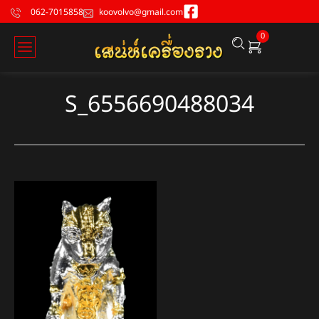
062-7015858
koovolvo@gmail.com
0
S_6556690488034