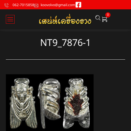
062-7015858
koovolvo@gmail.com
0
NT9_7876-1