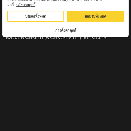
คุกกี้"
นโยบายคุกกี้
สินค้าแนะนำ
ปฏิเสธทั้งหมด
ยอมรับทั้งหมด
หลวงปู่แม่น สำนักสงฆ์เขาจันทร์ ต.โค่กสะอาด อ.ศรีเทพ
จ.เพชรบูรณ์
การตั้งค่าคุกกี้
หลวงปู่พระครูเฒ่า (พระครูวิสุทธิวาที) วัดศิริมงคล
อ.ศรีเทพ จ.เพชรบูรณ์
ครูบาออ ปัณฑิต๊ะสำนักสงฆ์พระธาตุจอมแวะ จ.เชียงใหม่
หลวงปู่สยาก๊วนพระชะยะ อินต๊ะวังโส วัดพระบาทผาผึ้ง
อำเภอลี้ จ.ลำพูน
หลวงตาชา สำนักสงฆ์ ถ้ำคองหลู ต.เชียงดาว อ.เชียงดาว
จ.เชียงใหม่ เสก
ครูบานะ ชินวํโส สำนักสงฆ์ดอยอีฮุย จ.ลำพูน
ครูบาเลิศ วัดทุ่งม่านใต้ จ.ลำปาง
หลวงปู่หนู นรินโท วัดวังท่าดี จ.เพชรบูรณ์