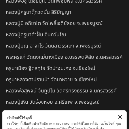
หลวงพ่อชู เตชธมฺโม วัดทัพชุมพล จ.นครสวรรค์
หลวงปู่ครูบาตุ๊ทวดมั่น สิริปัญญา
หลวงปู่มี อภิชาโต วัดโพธิ์เจดีย์ลอย จ.เพชรบูรณ์
หลวงปู่ครูบาคำฝั้น อินทวันโณ
หลวงปู่บุญ อาจาโร วัดนิลาวรรณฯ จ.เพชรบูรณ์
พระครูแก่ วัดดงแม่นางเมือง อ.บรรพตพิสัย จ.นครสวรรค์
ครูบาเมือง ฐิตสทฺโธ วัดปางมะกง จ.เชียงใหม่
ครูบาหลวงตาปราบป่า วัดนาหวาย จ.เชียงใหม่
หลวงพ่อสุพจน์ จันทูปโม วัดศรีทรงธรรม จ.นครสวรรค์
หลวงปู่เหิน วัดร่องหอย อ.ศรีเทพ จ.เพชรบูรณ์
ครูบาอินตา วัดแม่โพธิ์ จ.ตาก
เว็บไซต์นี้ใช้คุกกี้
ครูบามานัส วัดใหม่น้ำรูบ้านน้ำรู อ.เชียงดาว จ.เชียงใหม่
เราใช้คุกกี้เพื่อเพิ่มประสิทธิภาพ และประสบการณ์ที่ดีในการใช้งานเว็บไซต์ คุณ
สามารถเลือกตั้งค่าความยินยอมการใช้คุกกี้ได้ โดยคลิก "การตั้งค่า