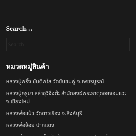
Search…
หมวดหมู่สินค้า
หลวงปู่พริ้ง ขันติพโล วัดซับชมพู่ จ.เพชรบูรณ์
หลวงปู่ครูบา สล่าอุวิจิ่งต๊ะ สำนักสงฆ์พระธาตุดอยจอมแวะ
จ.เชียงใหม่
หลวงพ่อแป๋ว วัดดาวเรือง จ.สิงห์บุรี
หลวงพ่อจ้อย ปากแดง