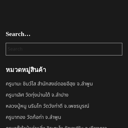
Search…
หมวดหมู่สินค้า
ครูบานะ ชินวํโส สำนักสงฆ์ดอยอีฮุย จ.ลำพูน
ครูบาเลิศ วัดทุ่งม่านใต้ จ.ลำปาง
หลวงปู่หนู นรินโท วัดวังท่าดี จ.เพชรบูรณ์
ครูบาทอง วัดก้อท่า จ.ลำพูน