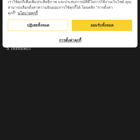
เราใช้คุกกี้เพื่อเพิ่มประสิทธิภาพ และประสบการณ์ที่ดีในการใช้งานเว็บไซต์ คุณ
จ.นครสวรรค์
สามารถเลือกตั้งค่าความยินยอมการใช้คุกกี้ได้ โดยคลิก "การตั้งค่า
คุกกี้"
นโยบายคุกกี้
หลวงปู่จักร วัดถ้ำเขารังไก่ จ.ชัยนาท
ปฏิเสธทั้งหมด
ยอมรับทั้งหมด
หลวงปู่พริ้ง ขันติพโล วัดซับชมพู่ จ.เพชรบูรณ์
หลวงปู่ครูบา สล่าอุวิจิ่งต๊ะ สำนักสงฆ์พระธาตุดอยจอมแวะ
การตั้งค่าคุกกี้
จ.เชียงใหม่
หลวงพ่อแป๋ว วัดดาวเรือง จ.สิงห์บุรี
หลวงพ่อจ้อย ปากแดง
หลวงพ่อชู เตชธมฺโม วัดทัพชุมพล จ.นครสวรรค์
หลวงปู่ครูบาตุ๊ทวดมั่น สิริปัญญา
หลวงปู่มี อภิชาโต วัดโพธิ์เจดีย์ลอย จ.เพชรบูรณ์
หลวงปู่ครูบาคำฝั้น อินทวันโณ
หลวงปู่บุญ อาจาโร วัดนิลาวรรณฯ จ.เพชรบูรณ์