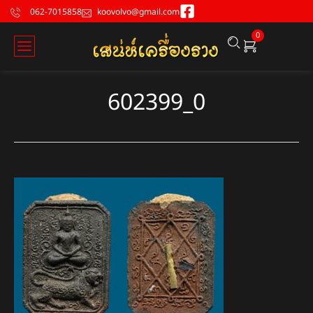
062-7015858
koovolvo@gmail.com
0
602399_0