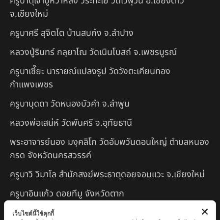
ครูบาตุ๊เจ้าปู่หว่าหลิ่ง วิระทะโย วัดเวฬุวัน อ.เชียงดาว
จ.เชียงใหม่
ครูบาศรี สุจิตโต บ้านสบก๋ง จ.ลำปาง
หลวงปู่รินทร์ กลฺยาโณ วัดเนินโบสถ์ จ.เพชรบูรณ์
ครูบาเซี๊ยะ นารายณ์แปลงรูป วัดวังตะเคียนทอง
กำแพงเพชร
ครูบาบุดดา วัดหนองบัวคํา จ.ลําพูน
หลวงพ่อเสน่ห์ วัดพันศรี จ.อุทัยธานี
พระอาจารย์นอง มงฺคลิโก วัดอัมพวันดอนใหญ่ ตำบลหนอง
กรด จังหวัดนครสวรรค์
ครูบาวิ วิมาโล สำนักสงฆ์พระธาตุดอยจอมแวะ จ.เชียงใหม่
ครูบาอินแก้ว ดอยทีมู จังหวัดตาก
หลวงพ่อถังทอง วัดพระนางพญาป่าแสงทอง
เว็บไซต์นี้ใช้คุกกี้