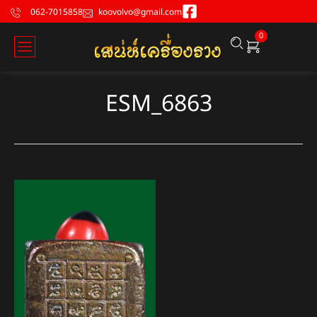
062-7015858
koovolvo@gmail.com
0
ESM_6863