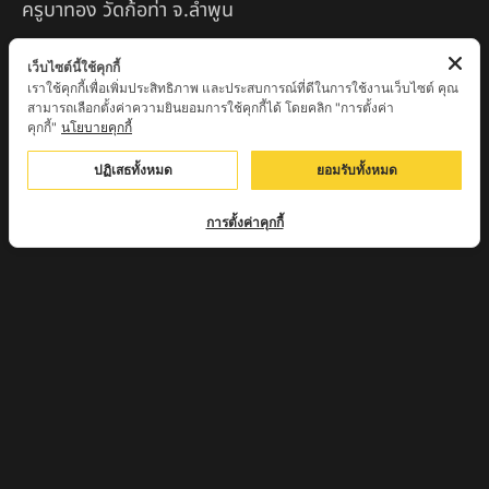
ครูบาทอง วัดก้อท่า จ.ลำพูน
ครูบาตุ๊เจ้าปู่หว่าหลิ่ง วิระทะโย วัดเวฬุวัน อ.เชียงดาว
เว็บไซต์นี้ใช้คุกกี้
จ.เชียงใหม่
เราใช้คุกกี้เพื่อเพิ่มประสิทธิภาพ และประสบการณ์ที่ดีในการใช้งานเว็บไซต์ คุณ
สามารถเลือกตั้งค่าความยินยอมการใช้คุกกี้ได้ โดยคลิก "การตั้งค่า
ครูบาศรี สุจิตโต บ้านสบก๋ง จ.ลำปาง
คุกกี้"
นโยบายคุกกี้
หลวงปู่รินทร์ กลฺยาโณ วัดเนินโบสถ์ จ.เพชรบูรณ์
ปฏิเสธทั้งหมด
ยอมรับทั้งหมด
ครูบาเซี๊ยะ นารายณ์แปลงรูป วัดวังตะเคียนทอง
การตั้งค่าคุกกี้
กำแพงเพชร
ครูบาบุดดา วัดหนองบัวคํา จ.ลําพูน
หลวงพ่อเสน่ห์ วัดพันศรี จ.อุทัยธานี
พระอาจารย์นอง มงฺคลิโก วัดอัมพวันดอนใหญ่ ตำบลหนอง
กรด จังหวัดนครสวรรค์
ครูบาวิ วิมาโล สำนักสงฆ์พระธาตุดอยจอมแวะ จ.เชียงใหม่
ครูบาอินแก้ว ดอยทีมู จังหวัดตาก