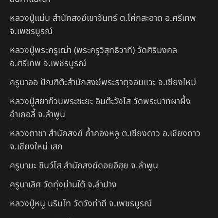
หลวงปู่แม่น สำนักสงฆ์เขาจันทร์ ต.โค่กสะอาด อ.ศรีเทพ
จ.เพชรบูรณ์
หลวงปู่พระครูเฒ่า (พระครูวิสุทธิวาที) วัดศิริมงคล
อ.ศรีเทพ จ.เพชรบูรณ์
ครูบาออ ปัณฑิต๊ะสำนักสงฆ์พระธาตุจอมแวะ จ.เชียงใหม่
หลวงปู่สยาก๊วนพระชะยะ อินต๊ะวังโส วัดพระบาทผาผึ้ง
อำเภอลี้ จ.ลำพูน
หลวงตาชา สำนักสงฆ์ ถ้ำคองหลู ต.เชียงดาว อ.เชียงดาว
จ.เชียงใหม่ เสก
ครูบานะ ชินวํโส สำนักสงฆ์ดอยอีฮุย จ.ลำพูน
ครูบาเลิศ วัดทุ่งม่านใต้ จ.ลำปาง
หลวงปู่หนู นรินโท วัดวังท่าดี จ.เพชรบูรณ์