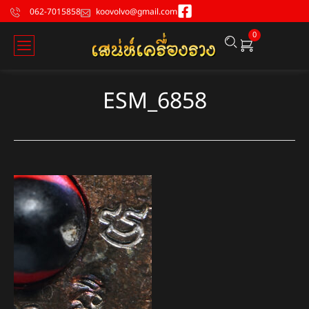
062-7015858
koovolvo@gmail.com
0
ESM_6858