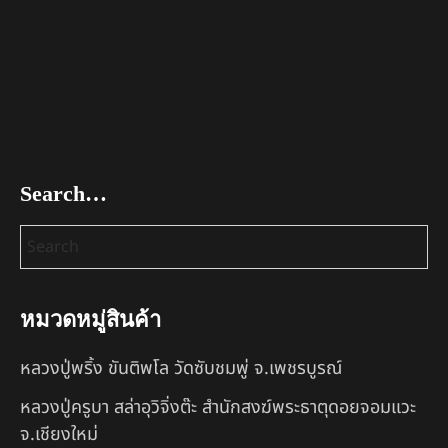
Search…
หมวดหมู่สินค้า
หลวงปู่พริ้ง ขันติพโล วัดซับชมพู่ จ.เพชรบูรณ์
หลวงปู่ครูบา สล่าอุวิจิ่งต๊ะ สำนักสงฆ์พระธาตุดอยจอมแวะ
จ.เชียงใหม่