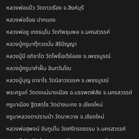
หลวงพ่อแป๋ว วัดดาวเรือง จ.สิงห์บุรี
หลวงพ่อจ้อย ปากแดง
หลวงพ่อชู เตชธมฺโม วัดทัพชุมพล จ.นครสวรรค์
หลวงปู่ครูบาตุ๊ทวดมั่น สิริปัญญา
หลวงปู่มี อภิชาโต วัดโพธิ์เจดีย์ลอย จ.เพชรบูรณ์
หลวงปู่ครูบาคำฝั้น อินทวันโณ
หลวงปู่บุญ อาจาโร วัดนิลาวรรณฯ จ.เพชรบูรณ์
พระครูแก่ วัดดงแม่นางเมือง อ.บรรพตพิสัย จ.นครสวรรค์
ครูบาเมือง ฐิตสทฺโธ วัดปางมะกง จ.เชียงใหม่
ครูบาหลวงตาปราบป่า วัดนาหวาย จ.เชียงใหม่
หลวงพ่อสุพจน์ จันทูปโม วัดศรีทรงธรรม จ.นครสวรรค์