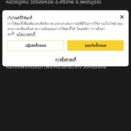
หลวงปู่เหิน วัดร่องหอย อ.ศรีเทพ จ.เพชรบูรณ์
ครูบาอินตา วัดแม่โพธิ์ จ.ตาก
เว็บไซต์นี้ใช้คุกกี้
ครูบามานัส วัดใหม่น้ำรูบ้านน้ำรู อ.เชียงดาว จ.เชียงใหม่
เราใช้คุกกี้เพื่อเพิ่มประสิทธิภาพ และประสบการณ์ที่ดีในการใช้งานเว็บไซต์ คุณ
สามารถเลือกตั้งค่าความยินยอมการใช้คุกกี้ได้ โดยคลิก "การตั้งค่า
คุกกี้"
นโยบายคุกกี้
สินค้าแนะนำ
ปฏิเสธทั้งหมด
ยอมรับทั้งหมด
หลวงปู่แม่น สำนักสงฆ์เขาจันทร์ ต.โค่กสะอาด อ.ศรีเทพ
จ.เพชรบูรณ์
การตั้งค่าคุกกี้
หลวงปู่พระครูเฒ่า (พระครูวิสุทธิวาที) วัดศิริมงคล
อ.ศรีเทพ จ.เพชรบูรณ์
ครูบาออ ปัณฑิต๊ะสำนักสงฆ์พระธาตุจอมแวะ จ.เชียงใหม่
หลวงปู่สยาก๊วนพระชะยะ อินต๊ะวังโส วัดพระบาทผาผึ้ง
อำเภอลี้ จ.ลำพูน
หลวงตาชา สำนักสงฆ์ ถ้ำคองหลู ต.เชียงดาว อ.เชียงดาว
จ.เชียงใหม่ เสก