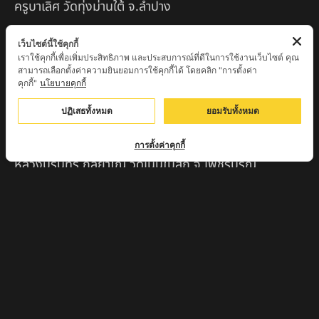
ครูบาเลิศ วัดทุ่งม่านใต้ จ.ลำปาง
หลวงปู่หนู นรินโท วัดวังท่าดี จ.เพชรบูรณ์
เว็บไซต์นี้ใช้คุกกี้
เราใช้คุกกี้เพื่อเพิ่มประสิทธิภาพ และประสบการณ์ที่ดีในการใช้งานเว็บไซต์ คุณ
ครูบาทอง วัดก้อท่า จ.ลำพูน
สามารถเลือกตั้งค่าความยินยอมการใช้คุกกี้ได้ โดยคลิก "การตั้งค่า
คุกกี้"
นโยบายคุกกี้
ครูบาตุ๊เจ้าปู่หว่าหลิ่ง วิระทะโย วัดเวฬุวัน อ.เชียงดาว
จ.เชียงใหม่
ปฏิเสธทั้งหมด
ยอมรับทั้งหมด
ครูบาศรี สุจิตโต บ้านสบก๋ง จ.ลำปาง
การตั้งค่าคุกกี้
หลวงปู่รินทร์ กลฺยาโณ วัดเนินโบสถ์ จ.เพชรบูรณ์
ครูบาเซี๊ยะ นารายณ์แปลงรูป วัดวังตะเคียนทอง
กำแพงเพชร
ครูบาบุดดา วัดหนองบัวคํา จ.ลําพูน
หลวงพ่อเสน่ห์ วัดพันศรี จ.อุทัยธานี
พระอาจารย์นอง มงฺคลิโก วัดอัมพวันดอนใหญ่ ตำบลหนอง
กรด จังหวัดนครสวรรค์