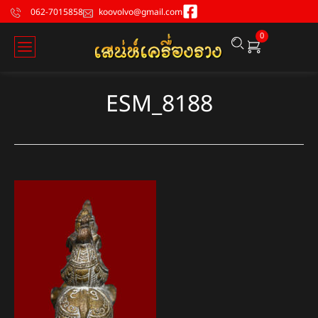
062-7015858
koovolvo@gmail.com
0
ESM_8188