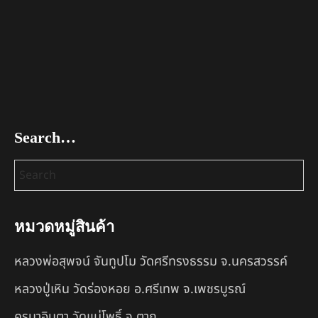
Search…
หมวดหมู่สินค้า
หลวงพ่อสุพจน์ จันทูปโม วัดศรีทรงธรรม จ.นครสวรรค์
หลวงปู่เหิน วัดร่องหอย อ.ศรีเทพ จ.เพชรบูรณ์
ครูบาอินตา วัดแม่โพธิ์ จ.ตาก