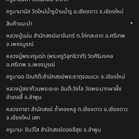
ครูบามานัส วัดใหม่น้ำรูบ้านน้ำรู อ.เชียงดาว จ.เชียงใหม่
สินค้าแนะนำ
หลวงปู่แม่น สำนักสงฆ์เขาจันทร์ ต.โค่กสะอาด อ.ศรีเทพ
จ.เพชรบูรณ์
หลวงปู่พระครูเฒ่า (พระครูวิสุทธิวาที) วัดศิริมงคล
อ.ศรีเทพ จ.เพชรบูรณ์
ครูบาออ ปัณฑิต๊ะสำนักสงฆ์พระธาตุจอมแวะ จ.เชียงใหม่
หลวงปู่สยาก๊วนพระชะยะ อินต๊ะวังโส วัดพระบาทผาผึ้ง
อำเภอลี้ จ.ลำพูน
หลวงตาชา สำนักสงฆ์ ถ้ำคองหลู ต.เชียงดาว อ.เชียงดาว
จ.เชียงใหม่ เสก
ครูบานะ ชินวํโส สำนักสงฆ์ดอยอีฮุย จ.ลำพูน