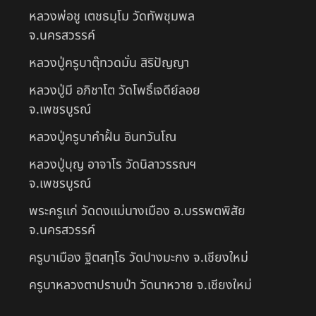
หลวงพ่อชู เตชธมฺโม วัดทัพชุมพล
จ.นครสวรรค์
หลวงปู่ครูบาตุ๊ทวดมั่น สิริปัญญา
หลวงปู่มี อภิชาโต วัดโพธิ์เจดีย์ลอย
จ.เพชรบูรณ์
หลวงปู่ครูบาคำฝั้น อินทวันโณ
หลวงปู่บุญ อาจาโร วัดนิลาวรรณฯ
จ.เพชรบูรณ์
พระครูแก่ วัดดงแม่นางเมือง อ.บรรพตพิสัย
จ.นครสวรรค์
ครูบาเมือง ฐิตสทฺโธ วัดปางมะกง จ.เชียงใหม่
ครูบาหลวงตาปราบป่า วัดนาหวาย จ.เชียงใหม่