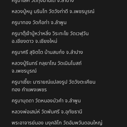
ครูบาเลิศ วัดทุ่งม่านใต้ จ.ลำปาง
หลวงปู่หนู นรินโท วัดวังท่าดี จ.เพชรบูรณ์
ครูบาทอง วัดก้อท่า จ.ลำพูน
ครูบาตุ๊เจ้าปู่หว่าหลิ่ง วิระทะโย วัดเวฬุวัน
อ.เชียงดาว จ.เชียงใหม่
ครูบาศรี สุจิตโต บ้านสบก๋ง จ.ลำปาง
หลวงปู่รินทร์ กลฺยาโณ วัดเนินโบสถ์
จ.เพชรบูรณ์
ครูบาเซี๊ยะ นารายณ์แปลงรูป วัดวังตะเคียน
ทอง กำแพงเพชร
ครูบาบุดดา วัดหนองบัวคํา จ.ลําพูน
หลวงพ่อเสน่ห์ วัดพันศรี จ.อุทัยธานี
พระอาจารย์นอง มงฺคลิโก วัดอัมพวันดอนใหญ่