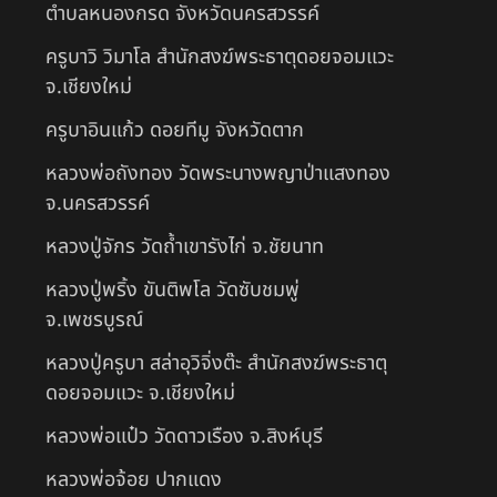
ตำบลหนองกรด จังหวัดนครสวรรค์
ครูบาวิ วิมาโล สำนักสงฆ์พระธาตุดอยจอมแวะ
จ.เชียงใหม่
ครูบาอินแก้ว ดอยทีมู จังหวัดตาก
หลวงพ่อถังทอง วัดพระนางพญาป่าแสงทอง
จ.นครสวรรค์
หลวงปู่จักร วัดถ้ำเขารังไก่ จ.ชัยนาท
หลวงปู่พริ้ง ขันติพโล วัดซับชมพู่
จ.เพชรบูรณ์
หลวงปู่ครูบา สล่าอุวิจิ่งต๊ะ สำนักสงฆ์พระธาตุ
ดอยจอมแวะ จ.เชียงใหม่
หลวงพ่อแป๋ว วัดดาวเรือง จ.สิงห์บุรี
หลวงพ่อจ้อย ปากแดง