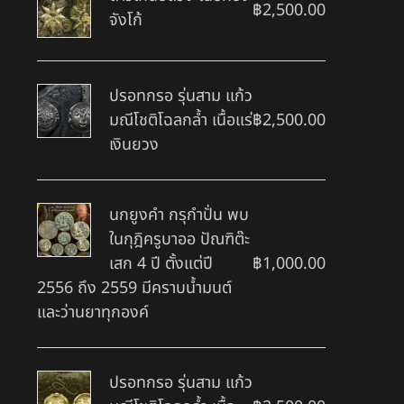
฿
2,500.00
จังโก้
ปรอทกรอ รุ่นสาม แก้ว
มณีโชติโฉลกล้ำ เนื้อแร่
฿
2,500.00
เงินยวง
นกยูงคำ กรุกำปั่น พบ
ในกุฎิครูบาออ ปัณฑิต๊ะ
เสก 4 ปี ตั้งแต่ปี
฿
1,000.00
2556 ถึง 2559 มีคราบน้ำมนต์
และว่านยาทุกองค์
ปรอทกรอ รุ่นสาม แก้ว