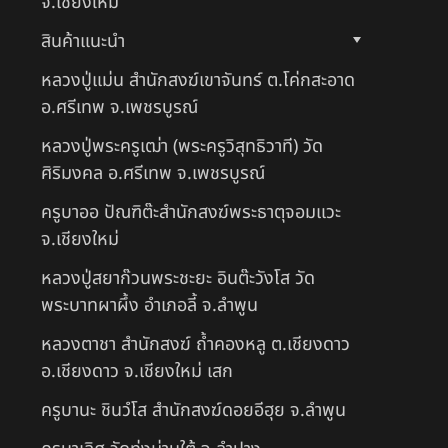
จ.เชียงใหม่
สินค้าแนะนำ
หลวงปู่แม่น สำนักสงฆ์เขาจันทร์ ต.โค่กสะอาด
อ.ศรีเทพ จ.เพชรบูรณ์
หลวงปู่พระครูเฒ่า (พระครูวิสุทธิวาที) วัด
ศิริมงคล อ.ศรีเทพ จ.เพชรบูรณ์
ครูบาออ ปัณฑิต๊ะสำนักสงฆ์พระธาตุจอมแวะ
จ.เชียงใหม่
หลวงปู่สยาก๊วนพระชะยะ อินต๊ะวังโส วัด
พระบาทผาผึ้ง อำเภอลี้ จ.ลำพูน
หลวงตาชา สำนักสงฆ์ ถ้ำคองหลู ต.เชียงดาว
อ.เชียงดาว จ.เชียงใหม่ เสก
ครูบานะ ชินวํโส สำนักสงฆ์ดอยอีฮุย จ.ลำพูน