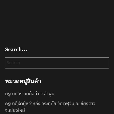
Search…
หมวดหมู่สินค้า
ครูบาทอง วัดก้อท่า จ.ลำพูน
ครูบาตุ๊เจ้าปู่หว่าหลิ่ง วิระทะโย วัดเวฬุวัน อ.เชียงดาว
จ.เชียงใหม่