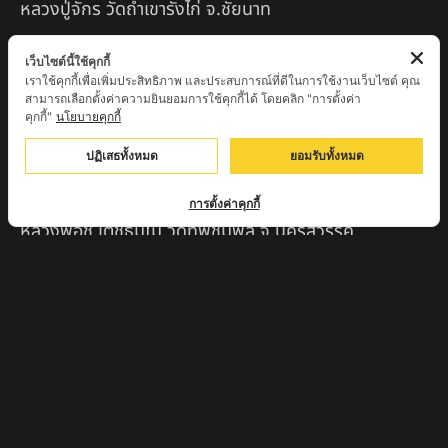
หลวงปู่จักร วัดถ้ำเขารังไก่ จ.ชัยนาท
หลวงปู่พริ้ง ขันติพโล วัดซับชมพู่ จ.เพชรบูรณ์
เว็บไซต์นี้ใช้คุกกี้
เราใช้คุกกี้เพื่อเพิ่มประสิทธิภาพ และประสบการณ์ที่ดีในการใช้งานเว็บไซต์ คุณ
หลวงปู่ครูบา สล่าอุวิจิ่งต๊ะ สำนักสงฆ์พระธาตุดอยจอมแวะ
สามารถเลือกตั้งค่าความยินยอมการใช้คุกกี้ได้ โดยคลิก "การตั้งค่า
จ.เชียงใหม่
คุกกี้"
นโยบายคุกกี้
หลวงพ่อแป๋ว วัดดาวเรือง จ.สิงห์บุรี
ปฏิเสธทั้งหมด
ยอมรับทั้งหมด
หลวงพ่อจ้อย ปากแดง
การตั้งค่าคุกกี้
หลวงพ่อชู เตชธมฺโม วัดทัพชุมพล จ.นครสวรรค์
หลวงปู่ครูบาตุ๊ทวดมั่น สิริปัญญา
หลวงปู่มี อภิชาโต วัดโพธิ์เจดีย์ลอย จ.เพชรบูรณ์
หลวงปู่ครูบาคำฝั้น อินทวันโณ
หลวงปู่บุญ อาจาโร วัดนิลาวรรณฯ จ.เพชรบูรณ์
พระครูแก่ วัดดงแม่นางเมือง อ.บรรพตพิสัย จ.นครสวรรค์