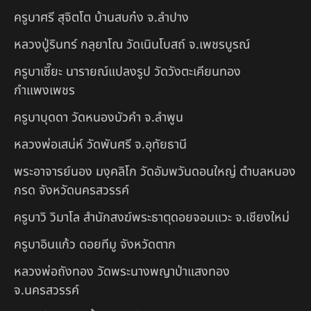
ครูบาศรี สุจิตโต บ้านสบก๋ง จ.ลำปาง
หลวงปู่รินทร์ กลฺยาโณ วัดเนินโบสถ์ จ.เพชรบูรณ์
ครูบาเซี๊ยะ นารายณ์แปลงรูป วัดวังตะเคียนทอง
กำแพงเพชร
ครูบาบุดดา วัดหนองบัวคํา จ.ลําพูน
หลวงพ่อเสน่ห์ วัดพันศรี จ.อุทัยธานี
พระอาจารย์นอง มงฺคลิโก วัดอัมพวันดอนใหญ่ ตำบลหนอง
กรด จังหวัดนครสวรรค์
ครูบาวิ วิมาโล สำนักสงฆ์พระธาตุดอยจอมแวะ จ.เชียงใหม่
ครูบาอินแก้ว ดอยทีมู จังหวัดตาก
หลวงพ่อถังทอง วัดพระนางพญาป่าแสงทอง
จ.นครสวรรค์