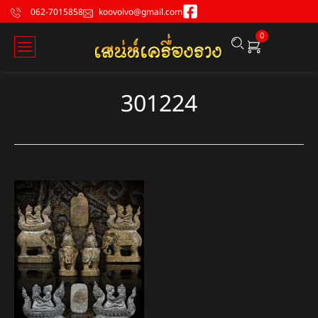
062-7015858
koovolvo@gmail.com
0
301224