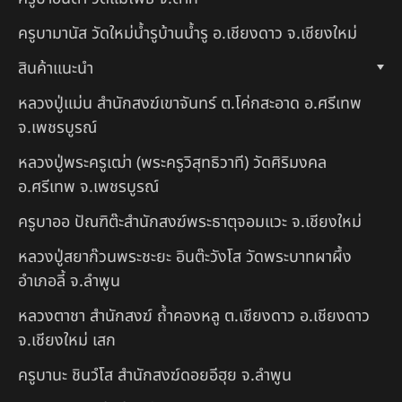
ครูบามานัส วัดใหม่น้ำรูบ้านน้ำรู อ.เชียงดาว จ.เชียงใหม่
สินค้าแนะนำ
หลวงปู่แม่น สำนักสงฆ์เขาจันทร์ ต.โค่กสะอาด อ.ศรีเทพ
จ.เพชรบูรณ์
หลวงปู่พระครูเฒ่า (พระครูวิสุทธิวาที) วัดศิริมงคล
อ.ศรีเทพ จ.เพชรบูรณ์
ครูบาออ ปัณฑิต๊ะสำนักสงฆ์พระธาตุจอมแวะ จ.เชียงใหม่
หลวงปู่สยาก๊วนพระชะยะ อินต๊ะวังโส วัดพระบาทผาผึ้ง
อำเภอลี้ จ.ลำพูน
หลวงตาชา สำนักสงฆ์ ถ้ำคองหลู ต.เชียงดาว อ.เชียงดาว
จ.เชียงใหม่ เสก
ครูบานะ ชินวํโส สำนักสงฆ์ดอยอีฮุย จ.ลำพูน