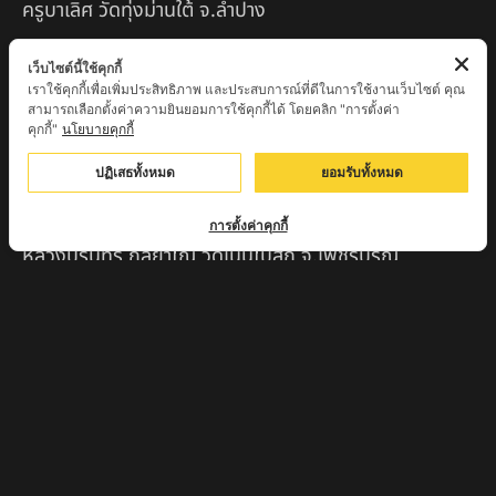
ครูบาเลิศ วัดทุ่งม่านใต้ จ.ลำปาง
หลวงปู่หนู นรินโท วัดวังท่าดี จ.เพชรบูรณ์
เว็บไซต์นี้ใช้คุกกี้
เราใช้คุกกี้เพื่อเพิ่มประสิทธิภาพ และประสบการณ์ที่ดีในการใช้งานเว็บไซต์ คุณ
ครูบาทอง วัดก้อท่า จ.ลำพูน
สามารถเลือกตั้งค่าความยินยอมการใช้คุกกี้ได้ โดยคลิก "การตั้งค่า
คุกกี้"
นโยบายคุกกี้
ครูบาตุ๊เจ้าปู่หว่าหลิ่ง วิระทะโย วัดเวฬุวัน อ.เชียงดาว
จ.เชียงใหม่
ปฏิเสธทั้งหมด
ยอมรับทั้งหมด
ครูบาศรี สุจิตโต บ้านสบก๋ง จ.ลำปาง
การตั้งค่าคุกกี้
หลวงปู่รินทร์ กลฺยาโณ วัดเนินโบสถ์ จ.เพชรบูรณ์
ครูบาเซี๊ยะ นารายณ์แปลงรูป วัดวังตะเคียนทอง
กำแพงเพชร
ครูบาบุดดา วัดหนองบัวคํา จ.ลําพูน
หลวงพ่อเสน่ห์ วัดพันศรี จ.อุทัยธานี
พระอาจารย์นอง มงฺคลิโก วัดอัมพวันดอนใหญ่ ตำบลหนอง
กรด จังหวัดนครสวรรค์