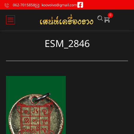
062-7015858
koovolvo@gmail.com
0
ESM_2846