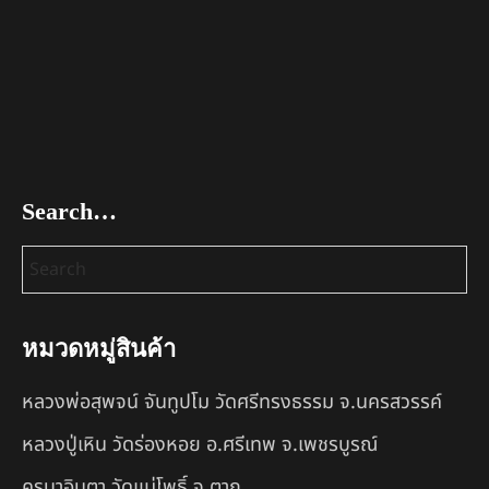
Search…
หมวดหมู่สินค้า
หลวงพ่อสุพจน์ จันทูปโม วัดศรีทรงธรรม จ.นครสวรรค์
หลวงปู่เหิน วัดร่องหอย อ.ศรีเทพ จ.เพชรบูรณ์
ครูบาอินตา วัดแม่โพธิ์ จ.ตาก