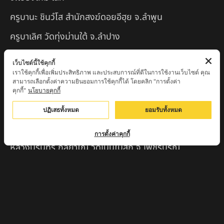
ครูบานะ ชินวํโส สำนักสงฆ์ดอยอีฮุย จ.ลำพูน
ครูบาเลิศ วัดทุ่งม่านใต้ จ.ลำปาง
หลวงปู่หนู นรินโท วัดวังท่าดี จ.เพชรบูรณ์
เว็บไซต์นี้ใช้คุกกี้
เราใช้คุกกี้เพื่อเพิ่มประสิทธิภาพ และประสบการณ์ที่ดีในการใช้งานเว็บไซต์ คุณ
ครูบาทอง วัดก้อท่า จ.ลำพูน
สามารถเลือกตั้งค่าความยินยอมการใช้คุกกี้ได้ โดยคลิก "การตั้งค่า
คุกกี้"
นโยบายคุกกี้
ครูบาตุ๊เจ้าปู่หว่าหลิ่ง วิระทะโย วัดเวฬุวัน อ.เชียงดาว
จ.เชียงใหม่
ปฏิเสธทั้งหมด
ยอมรับทั้งหมด
ครูบาศรี สุจิตโต บ้านสบก๋ง จ.ลำปาง
การตั้งค่าคุกกี้
หลวงปู่รินทร์ กลฺยาโณ วัดเนินโบสถ์ จ.เพชรบูรณ์
ครูบาเซี๊ยะ นารายณ์แปลงรูป วัดวังตะเคียนทอง
กำแพงเพชร
ครูบาบุดดา วัดหนองบัวคํา จ.ลําพูน
หลวงพ่อเสน่ห์ วัดพันศรี จ.อุทัยธานี