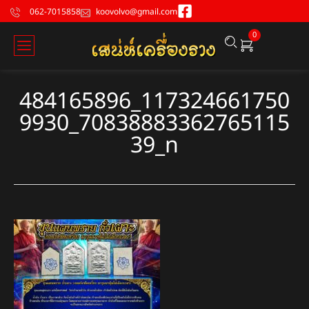
062-7015858
koovolvo@gmail.com
0
484165896_117324661750
9930_70838883362765115
39_n