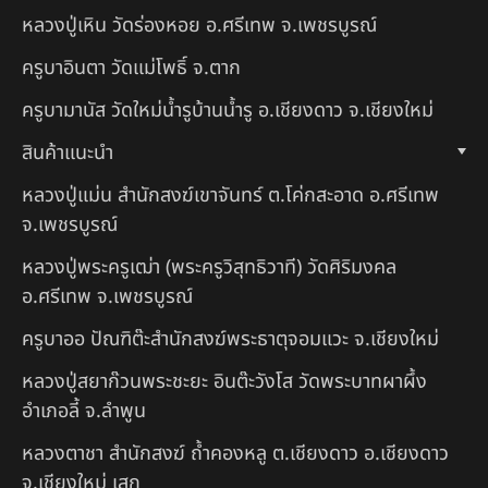
หลวงปู่เหิน วัดร่องหอย อ.ศรีเทพ จ.เพชรบูรณ์
ครูบาอินตา วัดแม่โพธิ์ จ.ตาก
ครูบามานัส วัดใหม่น้ำรูบ้านน้ำรู อ.เชียงดาว จ.เชียงใหม่
สินค้าแนะนำ
หลวงปู่แม่น สำนักสงฆ์เขาจันทร์ ต.โค่กสะอาด อ.ศรีเทพ
จ.เพชรบูรณ์
หลวงปู่พระครูเฒ่า (พระครูวิสุทธิวาที) วัดศิริมงคล
อ.ศรีเทพ จ.เพชรบูรณ์
ครูบาออ ปัณฑิต๊ะสำนักสงฆ์พระธาตุจอมแวะ จ.เชียงใหม่
หลวงปู่สยาก๊วนพระชะยะ อินต๊ะวังโส วัดพระบาทผาผึ้ง
อำเภอลี้ จ.ลำพูน
หลวงตาชา สำนักสงฆ์ ถ้ำคองหลู ต.เชียงดาว อ.เชียงดาว
จ.เชียงใหม่ เสก