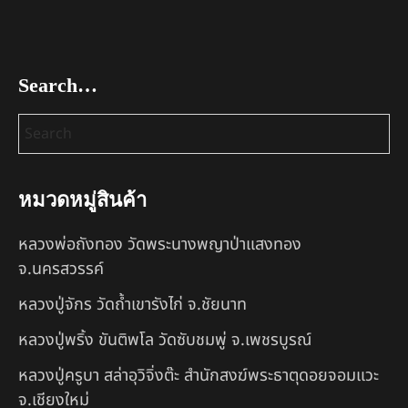
Search…
หมวดหมู่สินค้า
หลวงพ่อถังทอง วัดพระนางพญาป่าแสงทอง
จ.นครสวรรค์
หลวงปู่จักร วัดถ้ำเขารังไก่ จ.ชัยนาท
หลวงปู่พริ้ง ขันติพโล วัดซับชมพู่ จ.เพชรบูรณ์
หลวงปู่ครูบา สล่าอุวิจิ่งต๊ะ สำนักสงฆ์พระธาตุดอยจอมแวะ
จ.เชียงใหม่