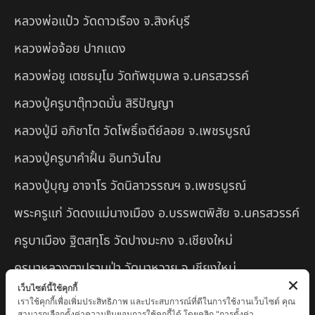
หลวงพ่อแป๋ว วัดดาวเรือง จ.สิงห์บุรี
หลวงพ่อจ้อย ปากแดง
หลวงพ่อชู เตชธมฺโม วัดทัพชุมพล จ.นครสวรรค์
หลวงปู่ครูบาตุ๊ทวดมั่น สิริปัญญา
หลวงปู่มี อภิชาโต วัดโพธิ์เจดีย์ลอย จ.เพชรบูรณ์
หลวงปู่ครูบาคำฝั้น อินทวันโณ
หลวงปู่บุญ อาจาโร วัดนิลาวรรณฯ จ.เพชรบูรณ์
พระครูแก่ วัดดงแม่นางเมือง อ.บรรพตพิสัย จ.นครสวรรค์
ครูบาเมือง ฐิตสทฺโธ วัดปางมะกง จ.เชียงใหม่
ครูบาหลวงตาปราบป่า วัดนาหวาย จ.เชียงใหม่
เว็บไซต์นี้ใช้คุกกี้
หลวงพ่อสุพจน์ จันทูปโม วัดศรีทรงธรรม จ.นครสวรรค์
เราใช้คุกกี้เพื่อเพิ่มประสิทธิภาพ และประสบการณ์ที่ดีในการใช้งานเว็บไซต์ คุณ
สามารถเลือกตั้งค่าความยินยอมการใช้คุกกี้ได้ โดยคลิก "การตั้งค่า