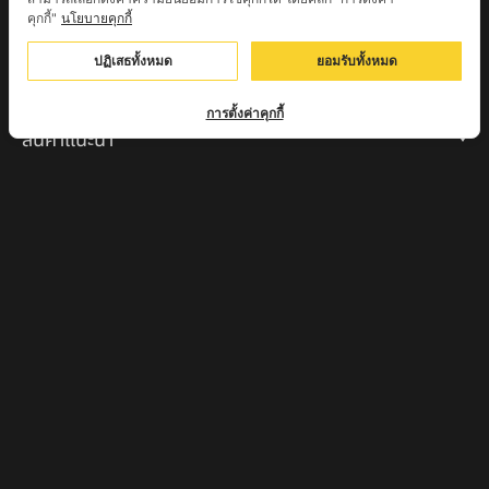
หลวงปู่เหิน วัดร่องหอย อ.ศรีเทพ จ.เพชรบูรณ์
คุกกี้"
นโยบายคุกกี้
ครูบาอินตา วัดแม่โพธิ์ จ.ตาก
ปฏิเสธทั้งหมด
ยอมรับทั้งหมด
ครูบามานัส วัดใหม่น้ำรูบ้านน้ำรู อ.เชียงดาว จ.เชียงใหม่
การตั้งค่าคุกกี้
สินค้าแนะนำ
หลวงปู่แม่น สำนักสงฆ์เขาจันทร์ ต.โค่กสะอาด อ.ศรีเทพ
จ.เพชรบูรณ์
หลวงปู่พระครูเฒ่า (พระครูวิสุทธิวาที) วัดศิริมงคล
อ.ศรีเทพ จ.เพชรบูรณ์
ครูบาออ ปัณฑิต๊ะสำนักสงฆ์พระธาตุจอมแวะ จ.เชียงใหม่
หลวงปู่สยาก๊วนพระชะยะ อินต๊ะวังโส วัดพระบาทผาผึ้ง
อำเภอลี้ จ.ลำพูน
หลวงตาชา สำนักสงฆ์ ถ้ำคองหลู ต.เชียงดาว อ.เชียงดาว
จ.เชียงใหม่ เสก