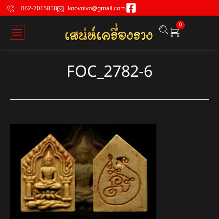
062-7015858
koovolvo@gmail.com
0
FOC_2782-6