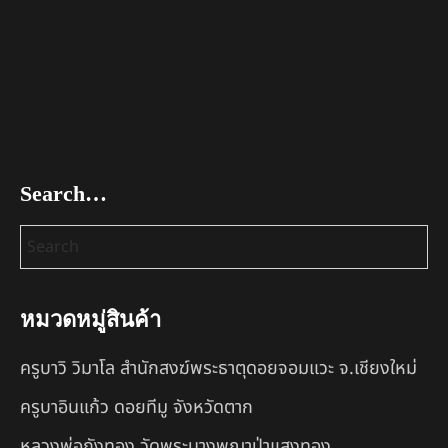
Search…
หมวดหมู่สินค้า
ครูบาวิ วิมาโล สำนักสงฆ์พระธาตุดอยจอมแวะ จ.เชียงใหม่
ครูบาอินแก้ว ดอยทีมู จังหวัดตาก
หลวงพ่อถังทอง วัดพระนางพญาป่าแสงทอง