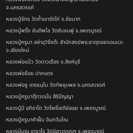
จ.นครสวรรค์
หลวงปู่จักร วัดถ้ำเขารังไก่ จ.ชัยนาท
หลวงปู่พริ้ง ขันติพโล วัดซับชมพู่ จ.เพชรบูรณ์
หลวงปู่ครูบา สล่าอุวิจิ่งต๊ะ สำนักสงฆ์พระธาตุดอยจอมแวะ
จ.เชียงใหม่
หลวงพ่อแป๋ว วัดดาวเรือง จ.สิงห์บุรี
หลวงพ่อจ้อย ปากแดง
หลวงพ่อชู เตชธมฺโม วัดทัพชุมพล จ.นครสวรรค์
หลวงปู่ครูบาตุ๊ทวดมั่น สิริปัญญา
หลวงปู่มี อภิชาโต วัดโพธิ์เจดีย์ลอย จ.เพชรบูรณ์
หลวงปู่ครูบาคำฝั้น อินทวันโณ
หลวงปู่บุญ อาจาโร วัดนิลาวรรณฯ จ.เพชรบูรณ์