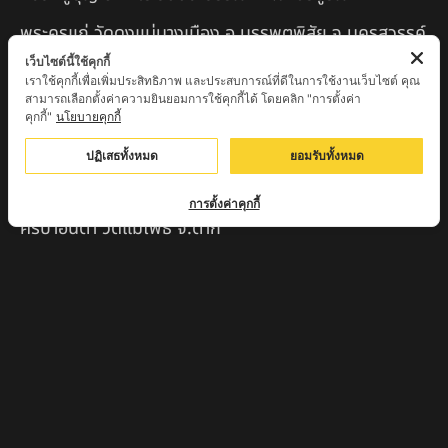
พระครูแก่ วัดดงแม่นางเมือง อ.บรรพตพิสัย จ.นครสวรรค์
เว็บไซต์นี้ใช้คุกกี้
ครูบาเมือง ฐิตสทฺโธ วัดปางมะกง จ.เชียงใหม่
เราใช้คุกกี้เพื่อเพิ่มประสิทธิภาพ และประสบการณ์ที่ดีในการใช้งานเว็บไซต์ คุณ
สามารถเลือกตั้งค่าความยินยอมการใช้คุกกี้ได้ โดยคลิก "การตั้งค่า
ครูบาหลวงตาปราบป่า วัดนาหวาย จ.เชียงใหม่
คุกกี้"
นโยบายคุกกี้
หลวงพ่อสุพจน์ จันทูปโม วัดศรีทรงธรรม จ.นครสวรรค์
ปฏิเสธทั้งหมด
ยอมรับทั้งหมด
หลวงปู่เหิน วัดร่องหอย อ.ศรีเทพ จ.เพชรบูรณ์
การตั้งค่าคุกกี้
ครูบาอินตา วัดแม่โพธิ์ จ.ตาก
ครูบามานัส วัดใหม่น้ำรูบ้านน้ำรู อ.เชียงดาว จ.เชียงใหม่
สินค้าแนะนำ
หลวงปู่แม่น สำนักสงฆ์เขาจันทร์ ต.โค่กสะอาด อ.ศรีเทพ
จ.เพชรบูรณ์
หลวงปู่พระครูเฒ่า (พระครูวิสุทธิวาที) วัดศิริมงคล
อ.ศรีเทพ จ.เพชรบูรณ์