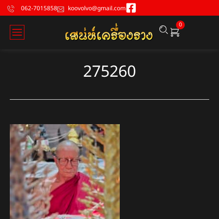
062-7015858
koovolvo@gmail.com
0
275260