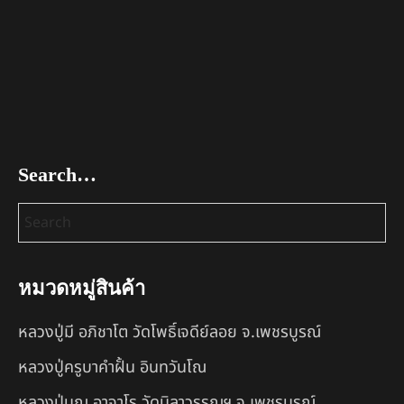
Search…
หมวดหมู่สินค้า
หลวงปู่มี อภิชาโต วัดโพธิ์เจดีย์ลอย จ.เพชรบูรณ์
หลวงปู่ครูบาคำฝั้น อินทวันโณ
หลวงปู่บุญ อาจาโร วัดนิลาวรรณฯ จ.เพชรบูรณ์