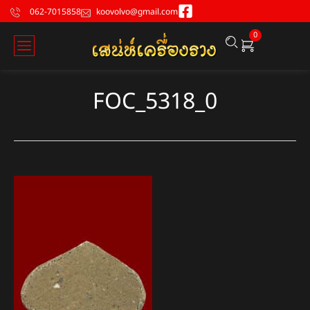
062-7015858
koovolvo@gmail.com
0
FOC_5318_0