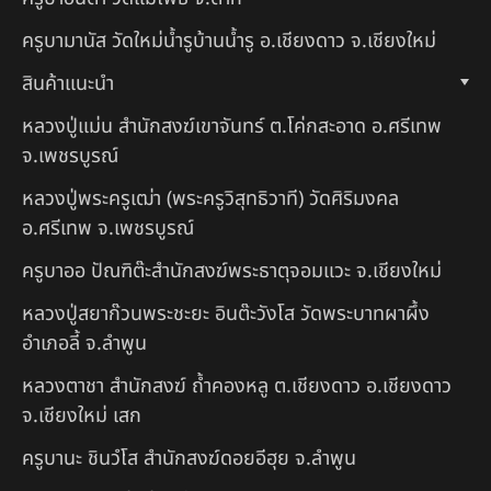
ครูบามานัส วัดใหม่น้ำรูบ้านน้ำรู อ.เชียงดาว จ.เชียงใหม่
สินค้าแนะนำ
หลวงปู่แม่น สำนักสงฆ์เขาจันทร์ ต.โค่กสะอาด อ.ศรีเทพ
จ.เพชรบูรณ์
หลวงปู่พระครูเฒ่า (พระครูวิสุทธิวาที) วัดศิริมงคล
อ.ศรีเทพ จ.เพชรบูรณ์
ครูบาออ ปัณฑิต๊ะสำนักสงฆ์พระธาตุจอมแวะ จ.เชียงใหม่
หลวงปู่สยาก๊วนพระชะยะ อินต๊ะวังโส วัดพระบาทผาผึ้ง
อำเภอลี้ จ.ลำพูน
หลวงตาชา สำนักสงฆ์ ถ้ำคองหลู ต.เชียงดาว อ.เชียงดาว
จ.เชียงใหม่ เสก
ครูบานะ ชินวํโส สำนักสงฆ์ดอยอีฮุย จ.ลำพูน