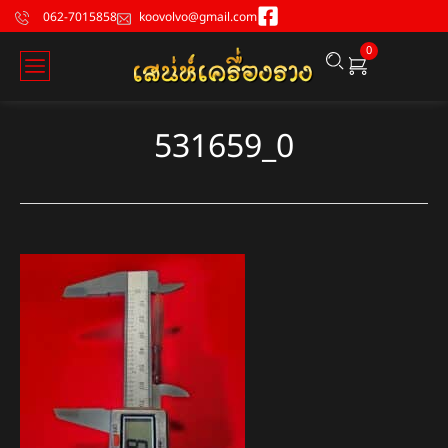
062-7015858
koovolvo@gmail.com
0
531659_0