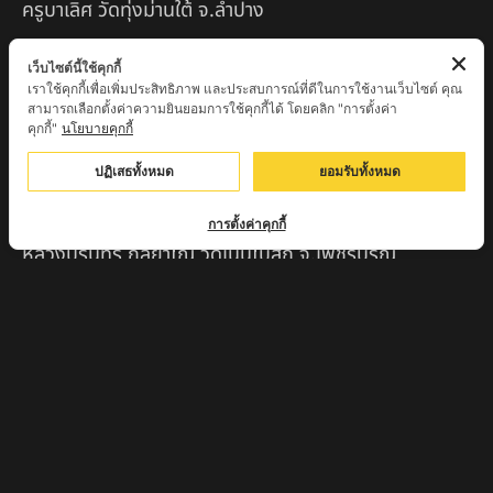
ครูบาเลิศ วัดทุ่งม่านใต้ จ.ลำปาง
หลวงปู่หนู นรินโท วัดวังท่าดี จ.เพชรบูรณ์
เว็บไซต์นี้ใช้คุกกี้
เราใช้คุกกี้เพื่อเพิ่มประสิทธิภาพ และประสบการณ์ที่ดีในการใช้งานเว็บไซต์ คุณ
ครูบาทอง วัดก้อท่า จ.ลำพูน
สามารถเลือกตั้งค่าความยินยอมการใช้คุกกี้ได้ โดยคลิก "การตั้งค่า
คุกกี้"
นโยบายคุกกี้
ครูบาตุ๊เจ้าปู่หว่าหลิ่ง วิระทะโย วัดเวฬุวัน อ.เชียงดาว
จ.เชียงใหม่
ปฏิเสธทั้งหมด
ยอมรับทั้งหมด
ครูบาศรี สุจิตโต บ้านสบก๋ง จ.ลำปาง
การตั้งค่าคุกกี้
หลวงปู่รินทร์ กลฺยาโณ วัดเนินโบสถ์ จ.เพชรบูรณ์
ครูบาเซี๊ยะ นารายณ์แปลงรูป วัดวังตะเคียนทอง
กำแพงเพชร
ครูบาบุดดา วัดหนองบัวคํา จ.ลําพูน
หลวงพ่อเสน่ห์ วัดพันศรี จ.อุทัยธานี
พระอาจารย์นอง มงฺคลิโก วัดอัมพวันดอนใหญ่ ตำบลหนอง
กรด จังหวัดนครสวรรค์