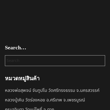
Search…
หมวดหมู่สินค้า
หลวงพ่อสุพจน์ จันทูปโม วัดศรีทรงธรรม จ.นครสวรรค์
หลวงปู่เหิน วัดร่องหอย อ.ศรีเทพ จ.เพชรบูรณ์
ครูบาอินตา วัดแม่โพธิ์ จ.ตาก