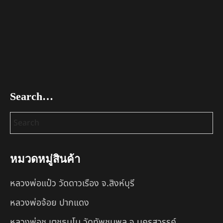
Search…
หมวดหมู่สินค้า
หลวงพ่อแป๋ว วัดดาวเรือง จ.สิงห์บุรี
หลวงพ่อจ้อย ปากแดง
หลวงพ่อชู เตชธมฺโม วัดทัพชุมพล จ.นครสวรรค์