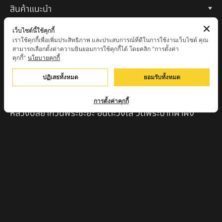
สินค้าแนะนำ
หลวงปู่แม่น สำนักสงฆ์เขาจันทร์ ต.โค่กสะอาด อ.ศรีเทพ
เว็บไซต์นี้ใช้คุกกี้
จ.เพชรบูรณ์
เราใช้คุกกี้เพื่อเพิ่มประสิทธิภาพ และประสบการณ์ที่ดีในการใช้งานเว็บไซต์ คุณ
สามารถเลือกตั้งค่าความยินยอมการใช้คุกกี้ได้ โดยคลิก "การตั้งค่า
คุกกี้"
นโยบายคุกกี้
หลวงปู่พระครูเฒ่า (พระครูวิสุทธิวาที) วัดศิริมงคล
อ.ศรีเทพ จ.เพชรบูรณ์
ปฏิเสธทั้งหมด
ยอมรับทั้งหมด
ครูบาออ ปัณฑิต๊ะสำนักสงฆ์พระธาตุจอมแวะ จ.เชียงใหม่
การตั้งค่าคุกกี้
หลวงปู่สยาก๊วนพระชะยะ อินต๊ะวังโส วัดพระบาทผาผึ้ง
อำเภอลี้ จ.ลำพูน
หลวงตาชา สำนักสงฆ์ ถ้ำคองหลู ต.เชียงดาว อ.เชียงดาว
จ.เชียงใหม่ เสก
ครูบานะ ชินวํโส สำนักสงฆ์ดอยอีฮุย จ.ลำพูน
ครูบาเลิศ วัดทุ่งม่านใต้ จ.ลำปาง
หลวงปู่หนู นรินโท วัดวังท่าดี จ.เพชรบูรณ์