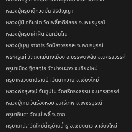
หลวงปู่ครูบาตุ๊ทวดมั่น สิริปัญญา
หลวงปู่มี อภิชาโต วัดโพธิ์เจดีย์ลอย จ.เพชรบูรณ์
หลวงปู่ครูบาคำฝั้น อินทวันโณ
หลวงปู่บุญ อาจาโร วัดนิลาวรรณฯ จ.เพชรบูรณ์
พระครูแก่ วัดดงแม่นางเมือง อ.บรรพตพิสัย จ.นครสวรรค์
ครูบาเมือง ฐิตสทฺโธ วัดปางมะกง จ.เชียงใหม่
ครูบาหลวงตาปราบป่า วัดนาหวาย จ.เชียงใหม่
หลวงพ่อสุพจน์ จันทูปโม วัดศรีทรงธรรม จ.นครสวรรค์
หลวงปู่เหิน วัดร่องหอย อ.ศรีเทพ จ.เพชรบูรณ์
ครูบาอินตา วัดแม่โพธิ์ จ.ตาก
ครูบามานัส วัดใหม่น้ำรูบ้านน้ำรู อ.เชียงดาว จ.เชียงใหม่