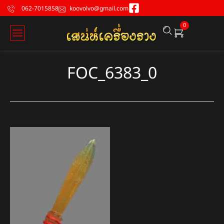
062-7015858
koovolvo@gmail.com
0
FOC_6383_0