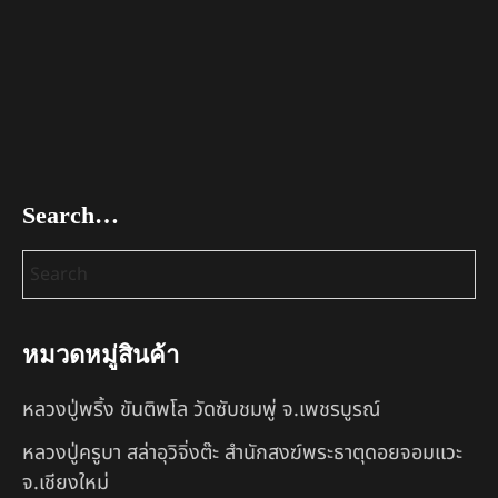
Search…
หมวดหมู่สินค้า
หลวงปู่พริ้ง ขันติพโล วัดซับชมพู่ จ.เพชรบูรณ์
หลวงปู่ครูบา สล่าอุวิจิ่งต๊ะ สำนักสงฆ์พระธาตุดอยจอมแวะ
จ.เชียงใหม่