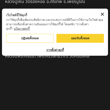
หลวงปู่เหิน วัดร่องหอย อ.ศรีเทพ จ.เพชรบูรณ์
ครูบาอินตา วัดแม่โพธิ์ จ.ตาก
เว็บไซต์นี้ใช้คุกกี้
ครูบามานัส วัดใหม่น้ำรูบ้านน้ำรู อ.เชียงดาว จ.เชียงใหม่
เราใช้คุกกี้เพื่อเพิ่มประสิทธิภาพ และประสบการณ์ที่ดีในการใช้งานเว็บไซต์ คุณ
สามารถเลือกตั้งค่าความยินยอมการใช้คุกกี้ได้ โดยคลิก "การตั้งค่า
คุกกี้"
นโยบายคุกกี้
สินค้าแนะนำ
ปฏิเสธทั้งหมด
ยอมรับทั้งหมด
หลวงปู่แม่น สำนักสงฆ์เขาจันทร์ ต.โค่กสะอาด อ.ศรีเทพ
จ.เพชรบูรณ์
การตั้งค่าคุกกี้
หลวงปู่พระครูเฒ่า (พระครูวิสุทธิวาที) วัดศิริมงคล
อ.ศรีเทพ จ.เพชรบูรณ์
ครูบาออ ปัณฑิต๊ะสำนักสงฆ์พระธาตุจอมแวะ จ.เชียงใหม่
หลวงปู่สยาก๊วนพระชะยะ อินต๊ะวังโส วัดพระบาทผาผึ้ง
อำเภอลี้ จ.ลำพูน
หลวงตาชา สำนักสงฆ์ ถ้ำคองหลู ต.เชียงดาว อ.เชียงดาว
จ.เชียงใหม่ เสก