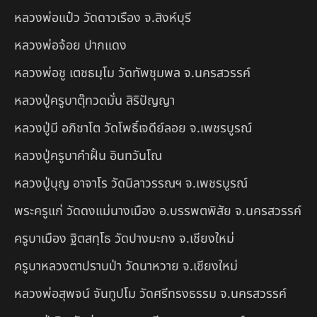
หลวงพ่อแป๋ว วัดดาวเรือง จ.สิงห์บุรี
หลวงพ่อจ้อย ปากแดง
หลวงพ่อชู เตชธมฺโม วัดทัพชุมพล จ.นครสวรรค์
หลวงปู่ครูบาตุ๊ทวดมั่น สิริปัญญา
หลวงปู่มี อภิชาโต วัดโพธิ์เจดีย์ลอย จ.เพชรบูรณ์
หลวงปู่ครูบาคำฝั้น อินทวันโณ
หลวงปู่บุญ อาจาโร วัดนิลาวรรณฯ จ.เพชรบูรณ์
พระครูแก่ วัดดงแม่นางเมือง อ.บรรพตพิสัย จ.นครสวรรค์
ครูบาเมือง ฐิตสทฺโธ วัดปางมะกง จ.เชียงใหม่
ครูบาหลวงตาปราบป่า วัดนาหวาย จ.เชียงใหม่
หลวงพ่อสุพจน์ จันทูปโม วัดศรีทรงธรรม จ.นครสวรรค์