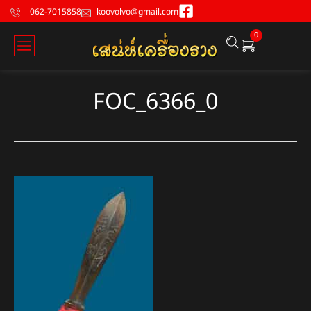
062-7015858
koovolvo@gmail.com
0
FOC_6366_0