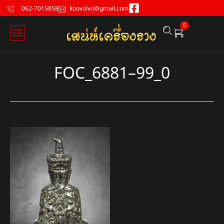
062-7015858
koovolvo@gmail.com
0
FOC_6881–99_0