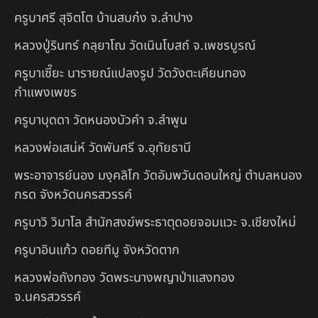
ครูบาศรี สุจิตโต บ้านสบก๋ง จ.ลำปาง
หลวงปู่รินทร์ กลฺยาโณ วัดเนินโบสถ์ จ.เพชรบูรณ์
ครูบาเซี๊ยะ นารายณ์แปลงรูป วัดวังตะเคียนทอง
กำแพงเพชร
ครูบาบุดดา วัดหนองบัวคํา จ.ลําพูน
หลวงพ่อเสน่ห์ วัดพันศรี จ.อุทัยธานี
พระอาจารย์นอง มงฺคลิโก วัดอัมพวันดอนใหญ่ ตำบลหนอง
กรด จังหวัดนครสวรรค์
ครูบาวิ วิมาโล สำนักสงฆ์พระธาตุดอยจอมแวะ จ.เชียงใหม่
ครูบาอินแก้ว ดอยทีมู จังหวัดตาก
หลวงพ่อถังทอง วัดพระนางพญาป่าแสงทอง
จ.นครสวรรค์