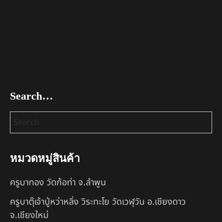
Search…
หมวดหมู่สินค้า
ครูบาทอง วัดก้อท่า จ.ลำพูน
ครูบาตุ๊เจ้าปู่หว่าหลิ่ง วิระทะโย วัดเวฬุวัน อ.เชียงดาว
จ.เชียงใหม่