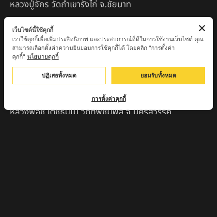
หลวงปู่จักร วัดถ้ำเขารังไก่ จ.ชัยนาท
หลวงปู่พริ้ง ขันติพโล วัดซับชมพู่ จ.เพชรบูรณ์
เว็บไซต์นี้ใช้คุกกี้
เราใช้คุกกี้เพื่อเพิ่มประสิทธิภาพ และประสบการณ์ที่ดีในการใช้งานเว็บไซต์ คุณ
หลวงปู่ครูบา สล่าอุวิจิ่งต๊ะ สำนักสงฆ์พระธาตุดอยจอมแวะ
สามารถเลือกตั้งค่าความยินยอมการใช้คุกกี้ได้ โดยคลิก "การตั้งค่า
จ.เชียงใหม่
คุกกี้"
นโยบายคุกกี้
หลวงพ่อแป๋ว วัดดาวเรือง จ.สิงห์บุรี
ปฏิเสธทั้งหมด
ยอมรับทั้งหมด
หลวงพ่อจ้อย ปากแดง
การตั้งค่าคุกกี้
หลวงพ่อชู เตชธมฺโม วัดทัพชุมพล จ.นครสวรรค์
หลวงปู่ครูบาตุ๊ทวดมั่น สิริปัญญา
หลวงปู่มี อภิชาโต วัดโพธิ์เจดีย์ลอย จ.เพชรบูรณ์
หลวงปู่ครูบาคำฝั้น อินทวันโณ
หลวงปู่บุญ อาจาโร วัดนิลาวรรณฯ จ.เพชรบูรณ์
พระครูแก่ วัดดงแม่นางเมือง อ.บรรพตพิสัย จ.นครสวรรค์