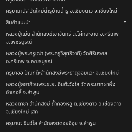
ครูบามานัส วัดใหม่น้ำรูบ้านน้ำรู อ.เชียงดาว จ.เชียงใหม่
สินค้าแนะนำ
หลวงปู่แม่น สำนักสงฆ์เขาจันทร์ ต.โค่กสะอาด อ.ศรีเทพ
จ.เพชรบูรณ์
หลวงปู่พระครูเฒ่า (พระครูวิสุทธิวาที) วัดศิริมงคล
อ.ศรีเทพ จ.เพชรบูรณ์
ครูบาออ ปัณฑิต๊ะสำนักสงฆ์พระธาตุจอมแวะ จ.เชียงใหม่
หลวงปู่สยาก๊วนพระชะยะ อินต๊ะวังโส วัดพระบาทผาผึ้ง
อำเภอลี้ จ.ลำพูน
หลวงตาชา สำนักสงฆ์ ถ้ำคองหลู ต.เชียงดาว อ.เชียงดาว
จ.เชียงใหม่ เสก
ครูบานะ ชินวํโส สำนักสงฆ์ดอยอีฮุย จ.ลำพูน