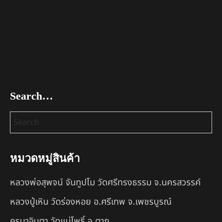
Search…
หมวดหมู่สินค้า
หลวงพ่อสุพจน์ จันทูปโม วัดศรีทรงธรรม จ.นครสวรรค์
หลวงปู่เหิน วัดร่องหอย อ.ศรีเทพ จ.เพชรบูรณ์
ครูบาอินตา วัดแม่โพธิ์ จ.ตาก