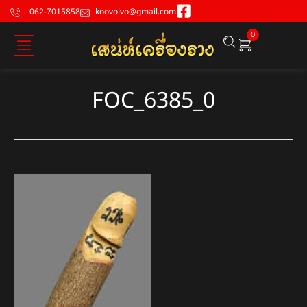
062-7015858
koovolvo@gmail.com
0
FOC_6385_0