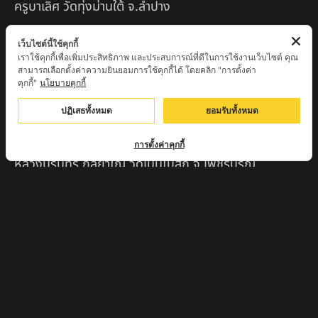
ครูบาเลิศ วัดทุ่งม่านใต้ จ.ลำปาง
หลวงปู่หนู นรินโท วัดวังท่าดี จ.เพชรบูรณ์
เว็บไซต์นี้ใช้คุกกี้
เราใช้คุกกี้เพื่อเพิ่มประสิทธิภาพ และประสบการณ์ที่ดีในการใช้งานเว็บไซต์ คุณ
ครูบาทอง วัดก้อท่า จ.ลำพูน
สามารถเลือกตั้งค่าความยินยอมการใช้คุกกี้ได้ โดยคลิก "การตั้งค่า
คุกกี้"
นโยบายคุกกี้
ครูบาตุ๊เจ้าปู่หว่าหลิ่ง วิระทะโย วัดเวฬุวัน อ.เชียงดาว
จ.เชียงใหม่
ปฏิเสธทั้งหมด
ยอมรับทั้งหมด
ครูบาศรี สุจิตโต บ้านสบก๋ง จ.ลำปาง
การตั้งค่าคุกกี้
หลวงปู่รินทร์ กลฺยาโณ วัดเนินโบสถ์ จ.เพชรบูรณ์
ครูบาเซี๊ยะ นารายณ์แปลงรูป วัดวังตะเคียนทอง
กำแพงเพชร
ครูบาบุดดา วัดหนองบัวคํา จ.ลําพูน
หลวงพ่อเสน่ห์ วัดพันศรี จ.อุทัยธานี
พระอาจารย์นอง มงฺคลิโก วัดอัมพวันดอนใหญ่ ตำบลหนอง
กรด จังหวัดนครสวรรค์