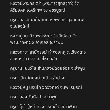
หลวงปู่พระครูเฒ่า (พระครูวิสุทธิวาที) วัด
ศิริมงคล อ.ศรีเทพ จ.เพชรบูรณ์
ครูบาออ ปัณฑิต๊ะสำนักสงฆ์พระธาตุจอมแวะ
จ.เชียงใหม่
หลวงปู่สยาก๊วนพระชะยะ อินต๊ะวังโส วัด
พระบาทผาผึ้ง อำเภอลี้ จ.ลำพูน
หลวงตาชา สำนักสงฆ์ ถ้ำคองหลู ต.เชียงดาว
อ.เชียงดาว จ.เชียงใหม่ เสก
ครูบานะ ชินวํโส สำนักสงฆ์ดอยอีฮุย จ.ลำพูน
ครูบาเลิศ วัดทุ่งม่านใต้ จ.ลำปาง
หลวงปู่หนู นรินโท วัดวังท่าดี จ.เพชรบูรณ์
ครูบาทอง วัดก้อท่า จ.ลำพูน
ครูบาตุ๊เจ้าปู่หว่าหลิ่ง วิระทะโย วัดเวฬุวัน