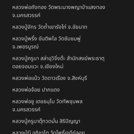
หลวงพ่อถังทอง วัดพระนางพญาป่าแสงทอง
จ.นครสวรรค์
หลวงปู่จักร วัดถ้ำเขารังไก่ จ.ชัยนาท
หลวงปู่พริ้ง ขันติพโล วัดซับชมพู่
จ.เพชรบูรณ์
หลวงปู่ครูบา สล่าอุวิจิ่งต๊ะ สำนักสงฆ์พระธาตุ
ดอยจอมแวะ จ.เชียงใหม่
หลวงพ่อแป๋ว วัดดาวเรือง จ.สิงห์บุรี
หลวงพ่อจ้อย ปากแดง
หลวงพ่อชู เตชธมฺโม วัดทัพชุมพล
จ.นครสวรรค์
หลวงปู่ครูบาตุ๊ทวดมั่น สิริปัญญา
หลวงปู่มี อภิชาโต วัดโพธิ์เจดีย์ลอย