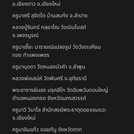
อ.เชียงดาว จ.เชียงใหม่
ครูบาศรี สุจิตโต บ้านสบก๋ง จ.ลำปาง
หลวงปู่รินทร์ กลฺยาโณ วัดเนินโบสถ์
จ.เพชรบูรณ์
ครูบาเซี๊ยะ นารายณ์แปลงรูป วัดวังตะเคียน
ทอง กำแพงเพชร
ครูบาบุดดา วัดหนองบัวคํา จ.ลําพูน
หลวงพ่อเสน่ห์ วัดพันศรี จ.อุทัยธานี
พระอาจารย์นอง มงฺคลิโก วัดอัมพวันดอนใหญ่
ตำบลหนองกรด จังหวัดนครสวรรค์
ครูบาวิ วิมาโล สำนักสงฆ์พระธาตุดอยจอมแวะ
จ.เชียงใหม่
ครูบาอินแก้ว ดอยทีมู จังหวัดตาก