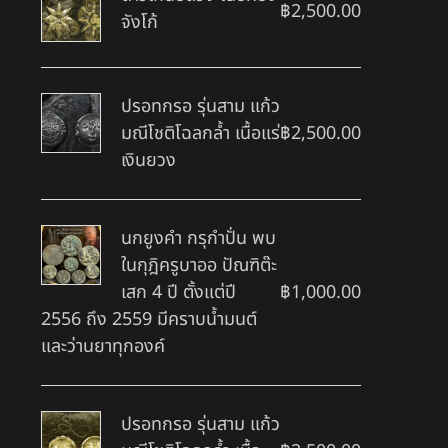
฿
2,500.00
จังโก้
ปรอทกรอ รุ่นสาม แก้ว
มณีโชติโฉลกล้ำ เนื้อแร่
฿
2,500.00
เงินยวง
นกยูงคำ กรุกำปั่น พบ
ในกุฎิครูบาออ ปัณฑิต๊ะ
เสก 4 ปี ตั้งแต่ปี
฿
1,000.00
2556 ถึง 2559 มีคราบน้ำมนต์
และว่านยาทุกองค์
ปรอทกรอ รุ่นสาม แก้ว