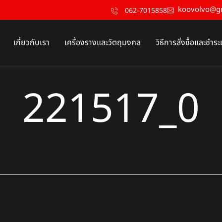
koovolvo@g
062-7015858
เกี่ยวกับเรา
เครื่องรางและวัตถุมงคล
วิธีการสั่งซื้อและชำระ
221517_0