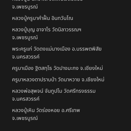
จ.เพชรบูรณ์
หลวงปู่ครูบาคำฝั้น อินทวันโณ
หลวงปู่บุญ อาจาโร วัดนิลาวรรณฯ
จ.เพชรบูรณ์
พระครูแก่ วัดดงแม่นางเมือง อ.บรรพตพิสัย
จ.นครสวรรค์
ครูบาเมือง ฐิตสทฺโธ วัดปางมะกง จ.เชียงใหม่
ครูบาหลวงตาปราบป่า วัดนาหวาย จ.เชียงใหม่
หลวงพ่อสุพจน์ จันทูปโม วัดศรีทรงธรรม
จ.นครสวรรค์
หลวงปู่เหิน วัดร่องหอย อ.ศรีเทพ
จ.เพชรบูรณ์