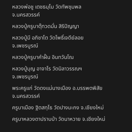
หลวงพ่อชู เตชธมฺโม วัดทัพชุมพล
จ.นครสวรรค์
หลวงปู่ครูบาตุ๊ทวดมั่น สิริปัญญา
หลวงปู่มี อภิชาโต วัดโพธิ์เจดีย์ลอย
จ.เพชรบูรณ์
หลวงปู่ครูบาคำฝั้น อินทวันโณ
หลวงปู่บุญ อาจาโร วัดนิลาวรรณฯ
จ.เพชรบูรณ์
พระครูแก่ วัดดงแม่นางเมือง อ.บรรพตพิสัย
จ.นครสวรรค์
ครูบาเมือง ฐิตสทฺโธ วัดปางมะกง จ.เชียงใหม่
ครูบาหลวงตาปราบป่า วัดนาหวาย จ.เชียงใหม่