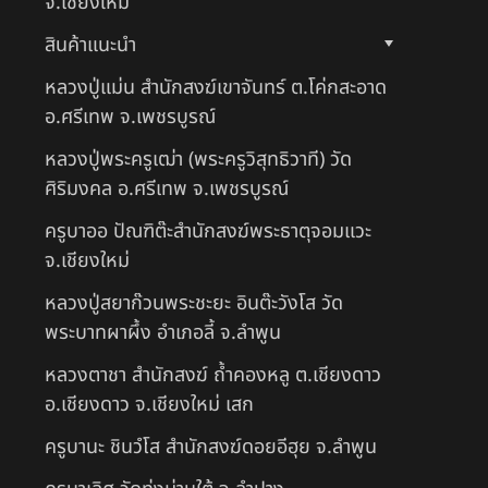
จ.เชียงใหม่
สินค้าแนะนำ
หลวงปู่แม่น สำนักสงฆ์เขาจันทร์ ต.โค่กสะอาด
อ.ศรีเทพ จ.เพชรบูรณ์
หลวงปู่พระครูเฒ่า (พระครูวิสุทธิวาที) วัด
ศิริมงคล อ.ศรีเทพ จ.เพชรบูรณ์
ครูบาออ ปัณฑิต๊ะสำนักสงฆ์พระธาตุจอมแวะ
จ.เชียงใหม่
หลวงปู่สยาก๊วนพระชะยะ อินต๊ะวังโส วัด
พระบาทผาผึ้ง อำเภอลี้ จ.ลำพูน
หลวงตาชา สำนักสงฆ์ ถ้ำคองหลู ต.เชียงดาว
อ.เชียงดาว จ.เชียงใหม่ เสก
ครูบานะ ชินวํโส สำนักสงฆ์ดอยอีฮุย จ.ลำพูน