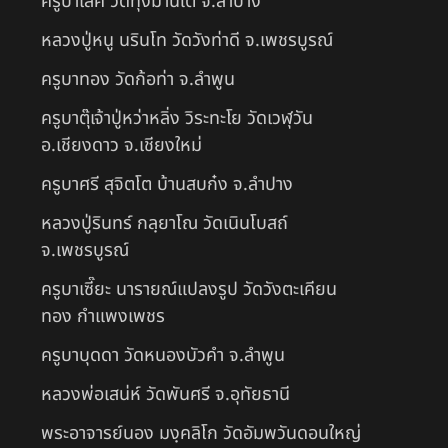
ครูบาเลิศ วัดทุ่งม่านใต้ จ.ลำปาง
หลวงปู่หนู นรินโท วัดวังท่าดี จ.เพชรบูรณ์
ครูบาทอง วัดก้อท่า จ.ลำพูน
ครูบาตุ๊เจ้าปู่หว่าหลิ่ง วิระทะโย วัดเวฬุวัน
อ.เชียงดาว จ.เชียงใหม่
ครูบาศรี สุจิตโต บ้านสบก๋ง จ.ลำปาง
หลวงปู่รินทร์ กลฺยาโณ วัดเนินโบสถ์
จ.เพชรบูรณ์
ครูบาเซี๊ยะ นารายณ์แปลงรูป วัดวังตะเคียน
ทอง กำแพงเพชร
ครูบาบุดดา วัดหนองบัวคํา จ.ลําพูน
หลวงพ่อเสน่ห์ วัดพันศรี จ.อุทัยธานี
พระอาจารย์นอง มงฺคลิโก วัดอัมพวันดอนใหญ่