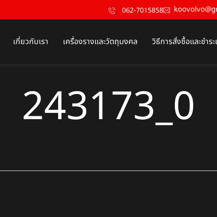
koovolvo@g
062-7015858
เกี่ยวกับเรา
เครื่องรางและวัตถุมงคล
วิธีการสั่งซื้อและชำระ
243173_0