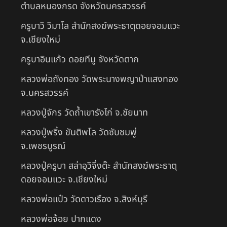
ตำบลหนองกรด จังหวัดนครสวรรค์
ครูบาวิ วิมาโล สำนักสงฆ์พระธาตุดอยจอมแวะ
จ.เชียงใหม่
ครูบาอินแก้ว ดอยทีมู จังหวัดตาก
หลวงพ่อถังทอง วัดพระนางพญาป่าแสงทอง
จ.นครสวรรค์
หลวงปู่จักร วัดถ้ำเขารังไก่ จ.ชัยนาท
หลวงปู่พริ้ง ขันติพโล วัดซับชมพู่
จ.เพชรบูรณ์
หลวงปู่ครูบา สล่าอุวิจิ่งต๊ะ สำนักสงฆ์พระธาตุ
ดอยจอมแวะ จ.เชียงใหม่
หลวงพ่อแป๋ว วัดดาวเรือง จ.สิงห์บุรี
หลวงพ่อจ้อย ปากแดง