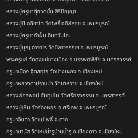
หลวงปู่ครูบาตุ๊ทวดมั่น สิริปัญญา
หลวงปู่มี อภิชาโต วัดโพธิ์เจดีย์ลอย จ.เพชรบูรณ์
หลวงปู่ครูบาคำฝั้น อินทวันโณ
หลวงปู่บุญ อาจาโร วัดนิลาวรรณฯ จ.เพชรบูรณ์
พระครูแก่ วัดดงแม่นางเมือง อ.บรรพตพิสัย จ.นครสวรรค์
ครูบาเมือง ฐิตสทฺโธ วัดปางมะกง จ.เชียงใหม่
ครูบาหลวงตาปราบป่า วัดนาหวาย จ.เชียงใหม่
หลวงพ่อสุพจน์ จันทูปโม วัดศรีทรงธรรม จ.นครสวรรค์
หลวงปู่เหิน วัดร่องหอย อ.ศรีเทพ จ.เพชรบูรณ์
ครูบาอินตา วัดแม่โพธิ์ จ.ตาก
ครูบามานัส วัดใหม่น้ำรูบ้านน้ำรู อ.เชียงดาว จ.เชียงใหม่