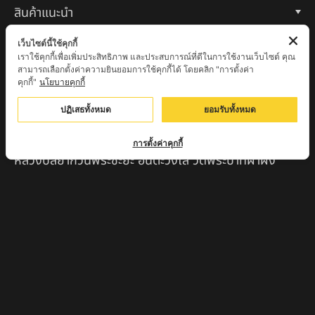
สินค้าแนะนำ
หลวงปู่แม่น สำนักสงฆ์เขาจันทร์ ต.โค่กสะอาด อ.ศรีเทพ
เว็บไซต์นี้ใช้คุกกี้
จ.เพชรบูรณ์
เราใช้คุกกี้เพื่อเพิ่มประสิทธิภาพ และประสบการณ์ที่ดีในการใช้งานเว็บไซต์ คุณ
สามารถเลือกตั้งค่าความยินยอมการใช้คุกกี้ได้ โดยคลิก "การตั้งค่า
คุกกี้"
นโยบายคุกกี้
หลวงปู่พระครูเฒ่า (พระครูวิสุทธิวาที) วัดศิริมงคล
อ.ศรีเทพ จ.เพชรบูรณ์
ปฏิเสธทั้งหมด
ยอมรับทั้งหมด
ครูบาออ ปัณฑิต๊ะสำนักสงฆ์พระธาตุจอมแวะ จ.เชียงใหม่
การตั้งค่าคุกกี้
หลวงปู่สยาก๊วนพระชะยะ อินต๊ะวังโส วัดพระบาทผาผึ้ง
อำเภอลี้ จ.ลำพูน
หลวงตาชา สำนักสงฆ์ ถ้ำคองหลู ต.เชียงดาว อ.เชียงดาว
จ.เชียงใหม่ เสก
ครูบานะ ชินวํโส สำนักสงฆ์ดอยอีฮุย จ.ลำพูน
ครูบาเลิศ วัดทุ่งม่านใต้ จ.ลำปาง
หลวงปู่หนู นรินโท วัดวังท่าดี จ.เพชรบูรณ์