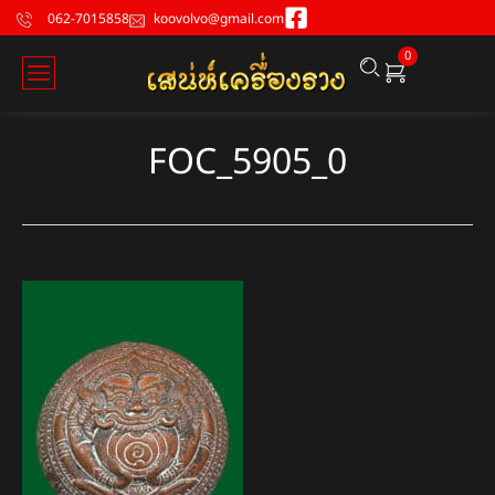
062-7015858
koovolvo@gmail.com
0
FOC_5905_0