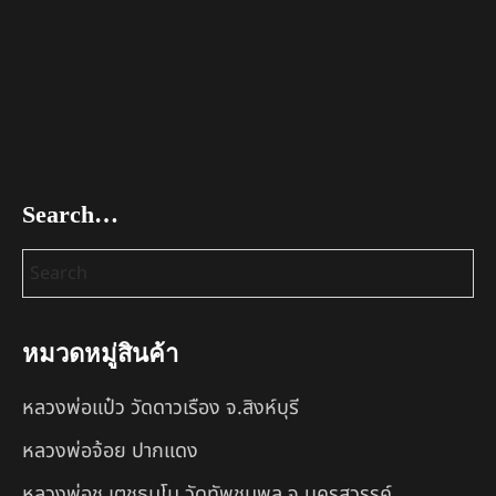
Search…
หมวดหมู่สินค้า
หลวงพ่อแป๋ว วัดดาวเรือง จ.สิงห์บุรี
หลวงพ่อจ้อย ปากแดง
หลวงพ่อชู เตชธมฺโม วัดทัพชุมพล จ.นครสวรรค์