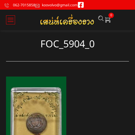
062-7015858
koovolvo@gmail.com
0
FOC_5904_0