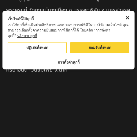
พระครูแก่ วัดดงแม่นางเมือง อ.บรรพตพิสัย จ.นครสวรรค์
เว็บไซต์นี้ใช้คุกกี้
ครูบาเมือง ฐิตสทฺโธ วัดปางมะกง จ.เชียงใหม่
เราใช้คุกกี้เพื่อเพิ่มประสิทธิภาพ และประสบการณ์ที่ดีในการใช้งานเว็บไซต์ คุณ
สามารถเลือกตั้งค่าความยินยอมการใช้คุกกี้ได้ โดยคลิก "การตั้งค่า
ครูบาหลวงตาปราบป่า วัดนาหวาย จ.เชียงใหม่
คุกกี้"
นโยบายคุกกี้
หลวงพ่อสุพจน์ จันทูปโม วัดศรีทรงธรรม จ.นครสวรรค์
ปฏิเสธทั้งหมด
ยอมรับทั้งหมด
หลวงปู่เหิน วัดร่องหอย อ.ศรีเทพ จ.เพชรบูรณ์
การตั้งค่าคุกกี้
ครูบาอินตา วัดแม่โพธิ์ จ.ตาก
ครูบามานัส วัดใหม่น้ำรูบ้านน้ำรู อ.เชียงดาว จ.เชียงใหม่
สินค้าแนะนำ
หลวงปู่แม่น สำนักสงฆ์เขาจันทร์ ต.โค่กสะอาด อ.ศรีเทพ
จ.เพชรบูรณ์
หลวงปู่พระครูเฒ่า (พระครูวิสุทธิวาที) วัดศิริมงคล
อ.ศรีเทพ จ.เพชรบูรณ์