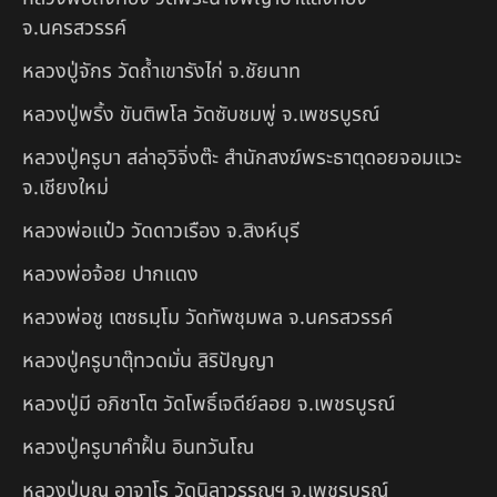
จ.นครสวรรค์
หลวงปู่จักร วัดถ้ำเขารังไก่ จ.ชัยนาท
หลวงปู่พริ้ง ขันติพโล วัดซับชมพู่ จ.เพชรบูรณ์
หลวงปู่ครูบา สล่าอุวิจิ่งต๊ะ สำนักสงฆ์พระธาตุดอยจอมแวะ
จ.เชียงใหม่
หลวงพ่อแป๋ว วัดดาวเรือง จ.สิงห์บุรี
หลวงพ่อจ้อย ปากแดง
หลวงพ่อชู เตชธมฺโม วัดทัพชุมพล จ.นครสวรรค์
หลวงปู่ครูบาตุ๊ทวดมั่น สิริปัญญา
หลวงปู่มี อภิชาโต วัดโพธิ์เจดีย์ลอย จ.เพชรบูรณ์
หลวงปู่ครูบาคำฝั้น อินทวันโณ
หลวงปู่บุญ อาจาโร วัดนิลาวรรณฯ จ.เพชรบูรณ์