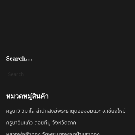
Search…
หมวดหมู่สินค้า
ครูบาวิ วิมาโล สำนักสงฆ์พระธาตุดอยจอมแวะ จ.เชียงใหม่
ครูบาอินแก้ว ดอยทีมู จังหวัดตาก
หลวงพ่อถังทอง วัดพระนางพญาป่าแสงทอง