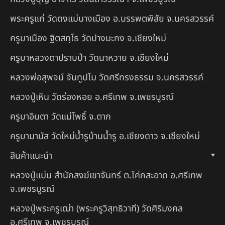
พระครูแก่ วัดดงแม่นางเมือง อ.บรรพตพิสัย จ.นครสวรรค์
ครูบาเมือง ฐิตสทฺโธ วัดปางมะกง จ.เชียงใหม่
ครูบาหลวงตาปราบป่า วัดนาหวาย จ.เชียงใหม่
หลวงพ่อสุพจน์ จันทูปโม วัดศรีทรงธรรม จ.นครสวรรค์
หลวงปู่เหิน วัดร่องหอย อ.ศรีเทพ จ.เพชรบูรณ์
ครูบาอินตา วัดแม่โพธิ์ จ.ตาก
ครูบามานัส วัดใหม่น้ำรูบ้านน้ำรู อ.เชียงดาว จ.เชียงใหม่
สินค้าแนะนำ
หลวงปู่แม่น สำนักสงฆ์เขาจันทร์ ต.โค่กสะอาด อ.ศรีเทพ
จ.เพชรบูรณ์
หลวงปู่พระครูเฒ่า (พระครูวิสุทธิวาที) วัดศิริมงคล
อ.ศรีเทพ จ.เพชรบูรณ์