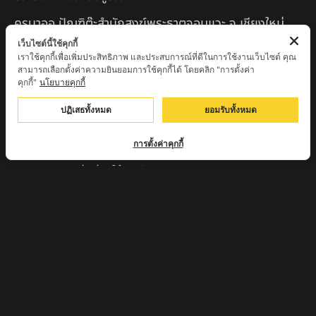
ครูบาออ ปัณฑิต๊ะสำนักสงฆ์พระธาตุจอมแวะ จ.เชียงใหม่
เว็บไซต์นี้ใช้คุกกี้
หลวงปู่สยาก๊วนพระชะยะ อินต๊ะวังโส วัดพระบาทผาผึ้ง
เราใช้คุกกี้เพื่อเพิ่มประสิทธิภาพ และประสบการณ์ที่ดีในการใช้งานเว็บไซต์ คุณ
อำเภอลี้ จ.ลำพูน
สามารถเลือกตั้งค่าความยินยอมการใช้คุกกี้ได้ โดยคลิก "การตั้งค่า
คุกกี้"
นโยบายคุกกี้
หลวงตาชา สำนักสงฆ์ ถ้ำคองหลู ต.เชียงดาว อ.เชียงดาว
ปฏิเสธทั้งหมด
ยอมรับทั้งหมด
จ.เชียงใหม่ เสก
ครูบานะ ชินวํโส สำนักสงฆ์ดอยอีฮุย จ.ลำพูน
การตั้งค่าคุกกี้
ครูบาเลิศ วัดทุ่งม่านใต้ จ.ลำปาง
หลวงปู่หนู นรินโท วัดวังท่าดี จ.เพชรบูรณ์
ครูบาทอง วัดก้อท่า จ.ลำพูน
ครูบาตุ๊เจ้าปู่หว่าหลิ่ง วิระทะโย วัดเวฬุวัน อ.เชียงดาว
จ.เชียงใหม่
ครูบาศรี สุจิตโต บ้านสบก๋ง จ.ลำปาง