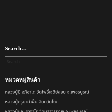
Search…
หมวดหมู่สินค้า
หลวงปู่มี อภิชาโต วัดโพธิ์เจดีย์ลอย จ.เพชรบูรณ์
หลวงปู่ครูบาคำฝั้น อินทวันโณ
หลวงปู่บุญ อาจาโร วัดนิลาวรรณฯ จ.เพชรบูรณ์