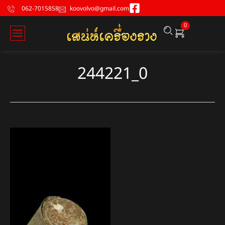
062-7015858
koovolvo@gmail.com
0
244221_0